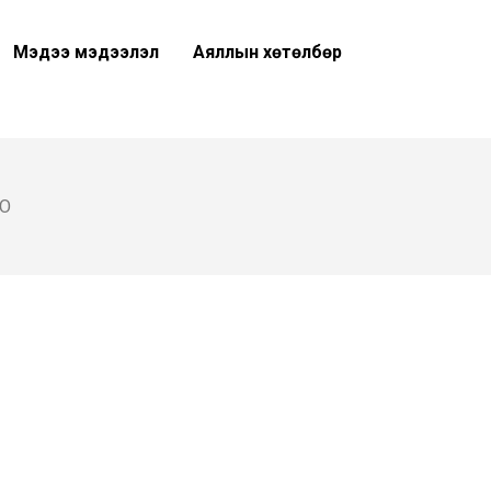
Мэдээ мэдээлэл
Аяллын хөтөлбөр
О