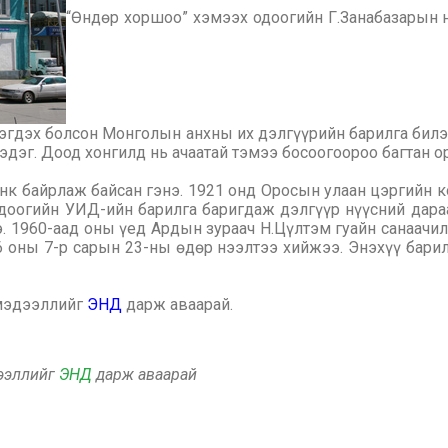
“Өндөр хоршоо” хэмээх одоогийн Г.Занабазарын 
эгдэх болсон Монголын анхны их дэлгүүрийн барилга бил
гэдэг. Доод хонгилд нь ачаатай тэмээ босоогоороо багтан о
нк байрлаж байсан гэнэ. 1921 онд Оросын улаан цэргийн 
доогийн УИД-ийн барилга баригдаж дэлгүүр нүүсний дар
 1960-аад оны үед Ардын зураач Н.Цүлтэм гуайн санаачил
6 оны 7-р сарын 23-ны өдөр нээлтээ хийжээ. Энэхүү барил
 мэдээллийг
ЭНД
дарж аваарай.
дээллийг
ЭНД
дарж аваарай