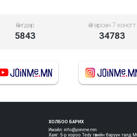
Өчигдөр
Өнгөрсөн 7 хоногт
5843
34783
ХОЛБОО БАРИХ
Имэйл: info@joinme.mn
Хаяг: 5-р хороо Tedy төвийн баруун талд M