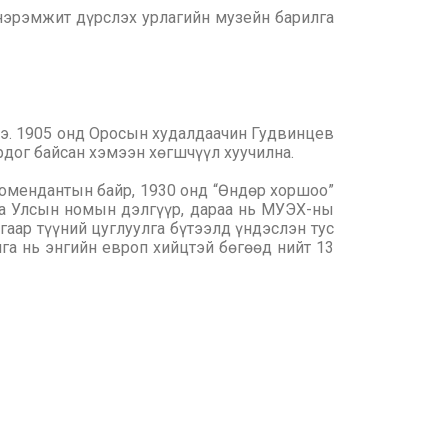
нэрэмжит дүрслэх урлагийн музейн барилга
ээ. 1905 онд Оросын худалдаачин Гудвинцев
рдог байсан хэмээн хөгшчүүл хуучилна.
комендантын байр, 1930 онд “Өндөр хоршоо”
аа Улсын номын дэлгүүр, дараа нь МУЭХ-ны
гаар түүний цуглуулга бүтээлд үндэслэн тус
га нь энгийн европ хийцтэй бөгөөд нийт 13