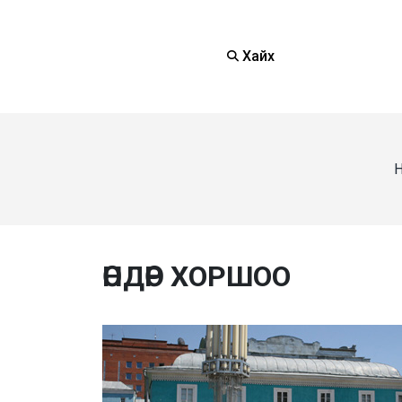
Хайх
Н
ӨНДӨР ХОРШОО