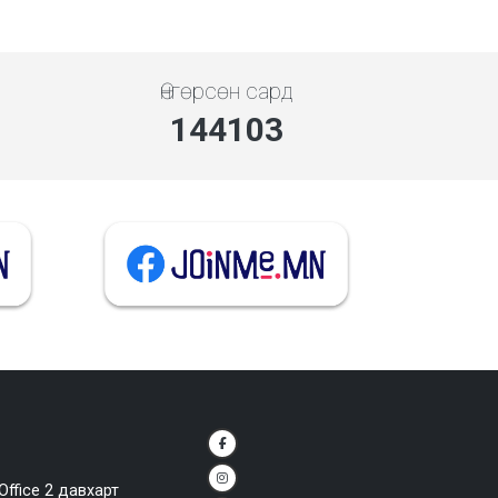
Өнгөрсөн сард
144103
Office 2 давхарт