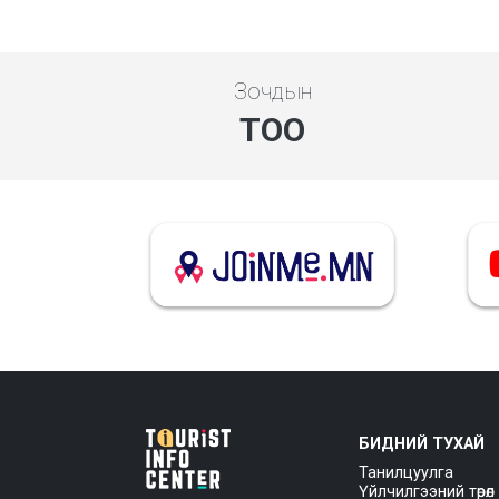
Зочдын
ТОО
БИДНИЙ ТУХАЙ
Танилцуулга
Үйлчилгээний төрөл