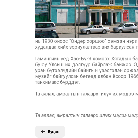
нь 1930 оноос “Өндөр хоршоо” хэмээн нэрл
худалдаа хийх зориулалтаар анх бариулсан 
Гамингийн үед Хао-Бу-Я хэмээх Хятадын ба
буюу Улсын их дэлгүүр байрлаж байжээ. О
уран бүтээлчдийн байнгын үзэсгэлэн оржээ.
музейг байгуулсан бөгөөд албан ёсоор 196
танхимаас бүрддэг.
Та аялал, амралтын талаарх илүү их мэдээ
Та аялал, амралтын талаарх илүү их мэдээ мэ
Буцах