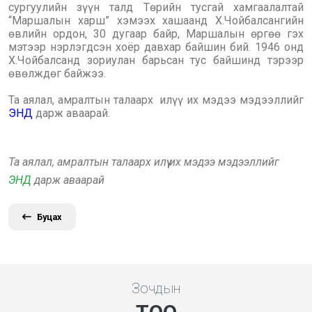
сургуулийн зүүн талд Төрийн тусгай хамгаалалтай
“Маршалын харш” хэмээх хашаанд Х.Чойбалсангийн
өвлийн ордон, 30 дугаар байр, Маршалын өргөө гэх
мэтээр нэрлэгдсэн хоёр давхар байшин бий. 1946 онд
Х.Чойбалсанд зориулан барьсан тус байшинд тэрээр
өвөлждөг байжээ.
Та аялал, амралтын талаарх илүү их мэдээ мэдээллийг
ЭНД
дарж аваарай.
Та аялал, амралтын талаарх илүү их мэдээ мэдээллийг
ЭНД
дарж аваарай
Буцах
Зочдын