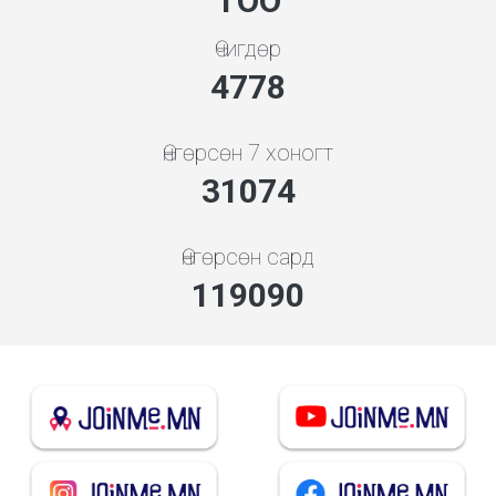
ТОО
Өчигдөр
5119
Өнгөрсөн 7 хоногт
33294
Өнгөрсөн сард
132832