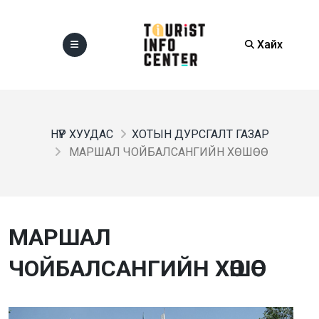
Хайх
НҮҮР ХУУДАС
ХОТЫН ДУРСГАЛТ ГАЗАР
МАРШАЛ ЧОЙБАЛСАНГИЙН ХӨШӨӨ
МАРШАЛ
ЧОЙБАЛСАНГИЙН ХӨШӨӨ