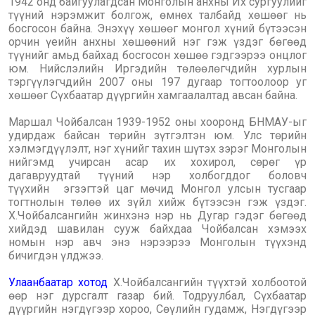
1942 онд байгуулагдсан Монголын анхны Их сургуулийг
түүний нэрэмжит болгож, өмнөх талбайд хөшөөг нь
босгосон байна. Энэхүү хөшөөг монгол хүний бүтээсэн
орчин үеийн анхны хөшөөний нэг гэж үздэг бөгөөд
түүнийг амьд байхад босгосон хөшөө гэдгээрээ онцлог
юм. Нийслэлийн Иргэдийн төлөөлөгчдийн хурлын
тэргүүлэгчдийн 2007 оны 197 дугаар тогтоолоор уг
хөшөөг Сүхбаатар дүүргийн хамгаалалтад авсан байна.
Маршал Чойбалсан 1939-1952 оны хооронд БНМАУ-ыг
удирдаж байсан төрийн зүтгэлтэн юм. Улс төрийн
хэлмэгдүүлэлт, нэг хүнийг тахин шүтэх зэрэг Монголын
нийгэмд учирсан асар их хохирол, сөрөг үр
дагавруудтай түүний нэр холбогддог боловч
түүхийн эгзэгтэй цаг мөчид Монгол улсын тусгаар
тогтнолын төлөө их зүйл хийж бүтээсэн гэж үздэг.
Х.Чойбалсангийн жинхэнэ нэр нь Дугар гэдэг бөгөөд
хийдэд шавилан сууж байхдаа Чойбалсан хэмээх
номын нэр авч энэ нэрээрээ Монголын түүхэнд
бичигдэн үлджээ.
Улаанбаатар хотод
Х.Чойбалсангийн түүхтэй холбоотой
өөр нэг дурсгалт газар бий. Тодруулбал, Сүхбаатар
дүүргийн нэгдүгээр хороо, Сөүлийн гудамж, Нэгдүгээр