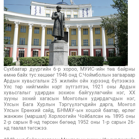
Сүхбаатар дүүргийн 6-р хороо, МУИС-ийн төв байрны
өмнө байх тус хөшөөг 1946 онд С.Чоймболын загвараар
Ардын хувьсгалын 25 жилийн ойн хүрээнд бүтээжээ.
Улс төр нийгмийн нэрт зүтгэлтэн, 1921 оны Ардын
хувьсгалыг удирдан зохион байгуулагчийн нэг, XX
зууны эхний хагасын Монголын удирдагчдын нэг,
Улсын Бага Хурлын Тэргүүлэгчдийн дарга, Монгол
Улсын Ерөнхий сайд, БНМАУ-ын хошой баатар, өрлөг
жанжин (маршал) Хорлоогийн Чойбалсан нь 1895 оны
2-р сарын 8-нд төрсөн бөгөөд 1952 оны 1-р сарын 26-
нд таалал төгсжээ.