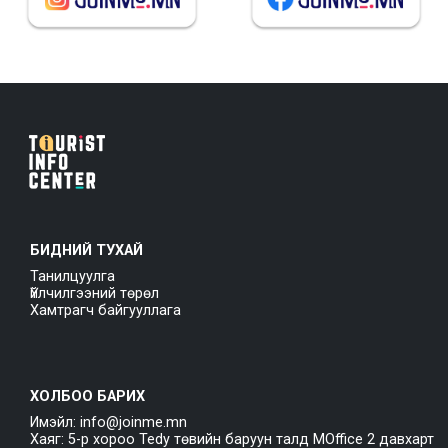
БИДНИЙ ТУХАЙ
Танилцуулга
Үйлчилгээний төрөл
Хамтрагч байгууллага
ХОЛБОО БАРИХ
Имэйл: info@joinme.mn
Хаяг: 5-р хороо Tedy төвийн баруун талд MOffice 2 давхарт