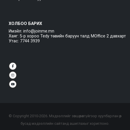
ХОЛБОО БАРИХ
Имэйл: info@joinme.mn
Хаяг: 5-р хороо Tedy төвийн баруун талд MOffice 2 давхарт
Утас: 7744 3939
© Copyright 2010-
2026
. Мэдээллийг зөвшөөрөлгүйгээр хуулбарлан өөр
бусад мэдээллийн сайтанд ашиглахыг хориглоно.