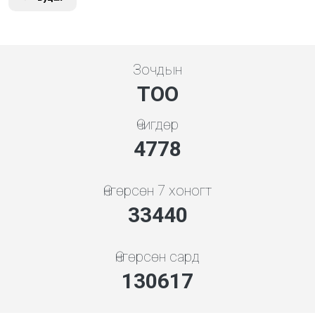
Зочдын
ТОО
Өчигдөр
5119
Өнгөрсөн 7 хоногт
35829
Өнгөрсөн сард
139947