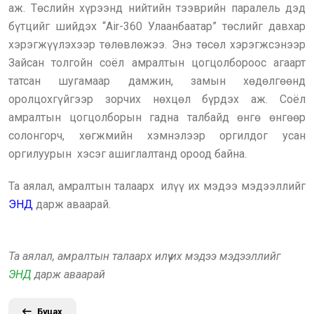
аж. Төслийн хүрээнд нийтийн тээврийн паралель дэд
бүтцийг шийдэх “Air-360 Улаанбаатар” төслийг давхар
хэрэгжүүлэхээр төлөвлөжээ. Энэ төсөл хэрэгжсэнээр
Зайсан толгойн соёл амралтын цогцолбороос агаарт
татсан шугамаар дамжин, замын хөдөлгөөнд
оролцохгүйгээр зорчих нөхцөл бүрдэх аж. Соёл
амралтын цогцолборын гадна талбайд өнгө өнгөөр
солонгорч, хөгжмийн хэмнэлээр оргилдог усан
оргилуурын хэсэг ашиглалтанд ороод байна.
Та аялал, амралтын талаарх илүү их мэдээ мэдээллийг
ЭНД
дарж аваарай.
Та аялал, амралтын талаарх илүү их мэдээ мэдээллийг
ЭНД
дарж аваарай
Буцах