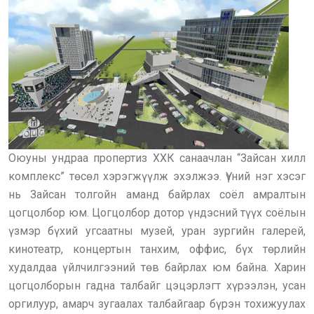
Оюуны ундраа пропертиз ХХК санаачлан “Зайсан хилл
комплекс” төсөл хэрэгжүүлж эхэлжээ. Үүний нэг хэсэг
нь Зайсан толгойн аманд байрлах соёл амралтын
цогцолбор юм. Цогцолбор дотор үндэсний түүх соёлын
үзмэр бүхий угсаатны музей, уран зургийн галерей,
кинотеатр, концертын танхим, оффис, бүх төрлийн
худалдаа үйлчилгээний төв байрлах юм байна. Харин
цогцолборын гадна талбайг цэцэрлэгт хүрээлэн, усан
оргилуур, амарч зугаалах талбайгаар бүрэн тохижуулах