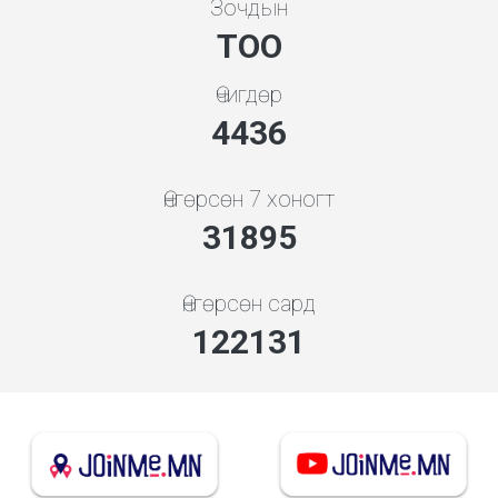
Зочдын
ТОО
Өчигдөр
4948
Өнгөрсөн 7 хоногт
35575
Өнгөрсөн сард
136223