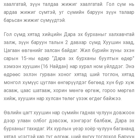
хаалгатай, зүүн талдаа жижиг хаалгатай. Гол сүм нь
ардаа жижиг сүмтэй, уг сүмийн баруун зүүн талаар
барьсан жижиг сүмүүдтэй.
Гол сүмд хятад хийцийн Дара эх бурханыг халхавчтай
залж, зүүн баруун талын 2 давхар сүмд Хуушин хаад,
Цагаан өвгөнийг залсан байдаг. Жил бүрийн зуны эхэн
сарын 15-ны өдөр “Дара эх бурханы буултын өдөр”
хэмээн хуушин (16 Найдан) нар хурал ном үйлддэг. Энэ
өдрөөс эхлэн гурван хоног хятад ший тоглон, хятад
монгол хүмүүс цуглан өнгөрүүлдэг бөгөөд хүн бүр хүж
асааж, цаас шатааж, хорин мөнгө өргөж, гороо мөргөл
хийж, хуушин нар хулсан төлөг үзэж өгдөг байжээ.
Өвлийн цагт хуушин нар сүмийн гаднах чулуун довжоон
дээр улаан олбог дэвсэж, хэнгэрэг балбаж, Дара эх
бурханыг тахидаг. Их хурлын үеэр хоёр чулуун багананд
хятад үсэгтэй хар туг өлгөж, ший янгуу тоглоход Баруун