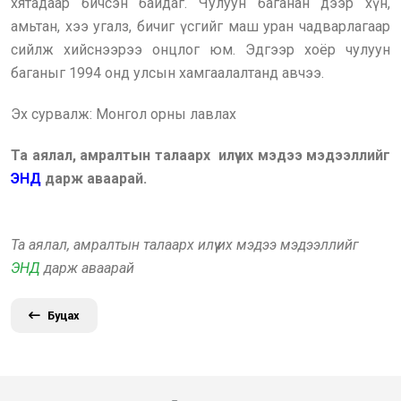
хятадаар бичсэн байдаг. Чулуун баганан дээр хүн,
амьтан, хээ угалз, бичиг үсгийг маш уран чадварлагаар
сийлж хийснээрээ онцлог юм. Эдгээр хоёр чулуун
баганыг 1994 онд улсын хамгаалалтанд авчээ.
Эх сурвалж: Монгол орны лавлах
Та аялал, амралтын талаарх илүү их мэдээ мэдээллийг
ЭНД
дарж аваарай.
Та аялал, амралтын талаарх илүү их мэдээ мэдээллийг
ЭНД
дарж аваарай
Буцах