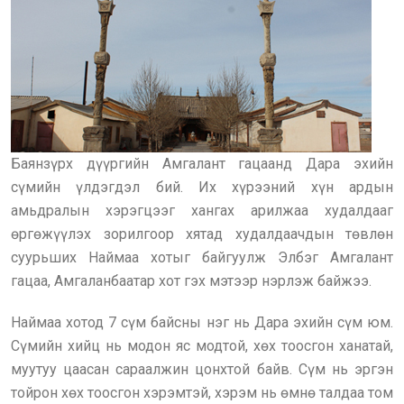
Баянзүрх дүүргийн Амгалант гацаанд Дара эхийн
сүмийн үлдэгдэл бий. Их хүрээний хүн ардын
амьдралын хэрэгцээг хангах арилжаа худалдааг
өргөжүүлэх зорилгоор хятад худалдаачдын төвлөн
суурьших Наймаа хотыг байгуулж Элбэг Амгалант
гацаа, Амгаланбаатар хот гэх мэтээр нэрлэж байжээ.
Наймаа хотод 7 сүм байсны нэг нь Дара эхийн сүм юм.
Сүмийн хийц нь модон яс модтой, хөх тоосгон ханатай,
муутуу цаасан сараалжин цонхтой байв. Сүм нь эргэн
тойрон хөх тоосгон хэрэмтэй, хэрэм нь өмнө талдаа том