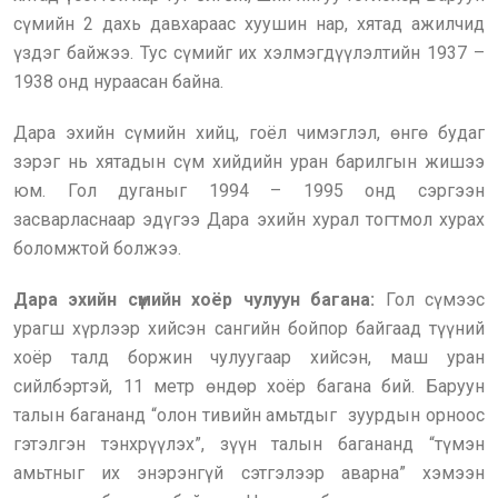
сүмийн 2 дахь давхараас хуушин нар, хятад ажилчид
үздэг байжээ. Тус сүмийг их хэлмэгдүүлэлтийн 1937 –
1938 онд нураасан байна.
Дара эхийн сүмийн хийц, гоёл чимэглэл, өнгө будаг
зэрэг нь хятадын сүм хийдийн уран барилгын жишээ
юм. Гол дуганыг 1994 – 1995 онд сэргээн
засварласнаар эдүгээ Дара эхийн хурал тогтмол хурах
боломжтой болжээ.
Дара эхийн сүмийн хоёр чулуун багана:
Гол сүмээс
урагш хүрлээр хийсэн сангийн бойпор байгаад түүний
хоёр талд боржин чулуугаар хийсэн, маш уран
сийлбэртэй, 11 метр өндөр хоёр багана бий. Баруун
талын багананд “олон тивийн амьтдыг зуурдын орноос
гэтэлгэн тэнхрүүлэх”, зүүн талын багананд “түмэн
амьтныг их энэрэнгүй сэтгэлээр аварна” хэмээн