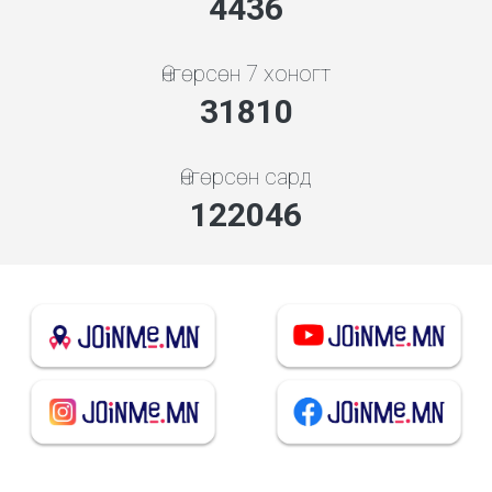
4778
Өнгөрсөн 7 хоногт
34257
Өнгөрсөн сард
131434