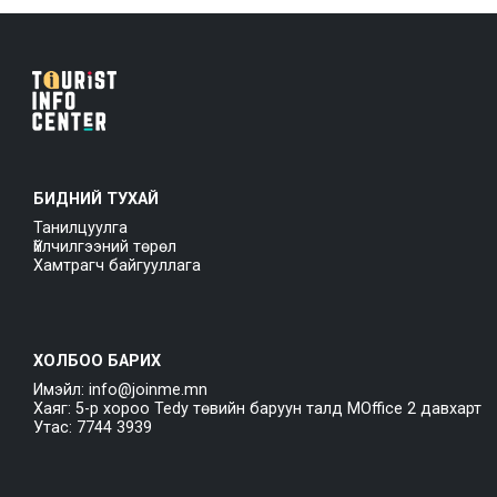
БИДНИЙ ТУХАЙ
Танилцуулга
Үйлчилгээний төрөл
Хамтрагч байгууллага
ХОЛБОО БАРИХ
Имэйл: info@joinme.mn
Хаяг: 5-р хороо Tedy төвийн баруун талд MOffice 2 давхарт
Утас: 7744 3939