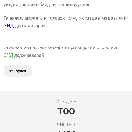
үйлдвэрлэлийн байдлыг танилцуулдаг.
Та аялал, амралтын талаарх илүү их мэдээ мэдээллийг
ЭНД
дарж аваарай.
Та аялал, амралтын талаарх илүү их мэдээ мэдээллийг
ЭНД
дарж аваарай
Буцах
Зочдын
ТОО
Өчигдөр