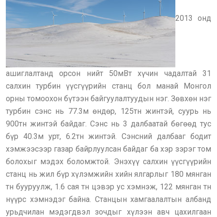
2013 онд
ашиглалтанд орсон нийт 50мВт хүчин чадалтай 31
салхин турбин үүсгүүрийн станц бол манай Монгол
орны томоохон бүтээн байгуулалтуудын нэг. Зөвхөн нэг
турбин сэнс нь 77.3м өндөр, 125тн жинтэй, суурь нь
900тн жинтэй байдаг. Сэнс нь 3 далбаатай бөгөөд тус
бүр 40.3м урт, 6.2тн жинтэй. Сэнсний далбааг бодит
хэмжээсээр газар байрлуулсан байдаг ба хэр зэрэг том
болохыг мэдэх боломжтой. Энэхүү салхин үүсгүүрийн
станц нь жил бүр хүлэмжийн хийн ялгарлыг 180 мянган
тн бууруулж, 1.6 сая тн цэвэр ус хэмнэж, 122 мянган тн
нүүрс хэмнэдэг байна. Станцын хамгаалалтын албанд
урьдчилан мэдэгдвэл зочдыг хүлээн авч цахилгаан