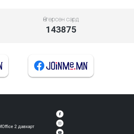
Өнгөрсөн сард
143875
MOffice 2 давхарт