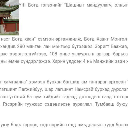
YIII Богд гэгээнийг “Шашныг мандуулагч, олныг
н наст Богд хаан” хэмээн өргөмжилж, Богд Хаант Монгол
 хандив 280 мянган лан мөнгөөр бүтээжээ. Зоригт Баажав
даас хэрэглэлгүйгээр, 108 оньс углуургын аргаар барьс
дны өмнө сүндэрлэжээ. Харин үлдсэн 4 нь Манжийн эзэн ха
 хамгаална” хэмээн бурхан багшид ам тангараг өргөсөн 
 лагшинт Пагжийбуу, шар лагшинт Намсрай бурхад дүрслэг
эсэн утгатай ба сүм хийдийг гадаад дотоодын саад тотго
, Гэсэрийн туужаас сэдэвлэсэн зураглал, Тумбааш бую
буюу бодь гөрөөс, тэдгээрийн голд амьдралын хүрд болох