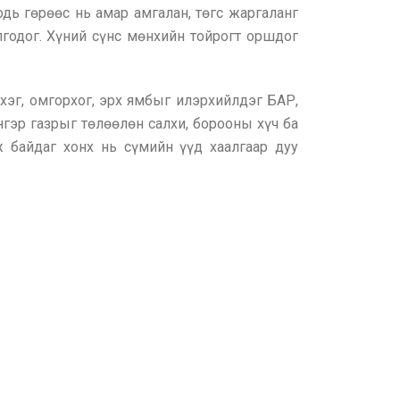
дь гөрөөс нь амар амгалан, төгс жаргаланг
лгодог. Хүний сүнс мөнхийн тойрогт оршдог
лхэг, омгорхог, эрх ямбыг илэрхийлдэг БАР,
нгэр газрыг төлөөлөн салхи, борооны хүч ба
 байдаг хонх нь сүмийн үүд хаалгаар дуу