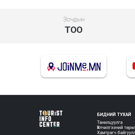
Зочдын
ТОО
БИДНИЙ ТУХАЙ
Танилцуулга
Үйлчилгээний төрө
Хамтрагч байгуул