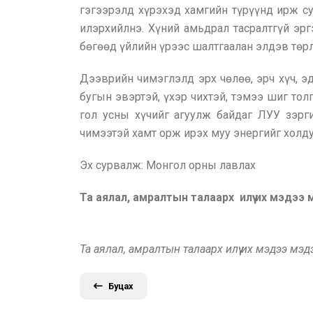
гэгээрэлд хүрэхэд хамгийн түрүүнд ирж су
илэрхийлнэ. Хүний амьдрал тасралтгүй эрг
бөгөөд үйлийн үрээс шалтгаалан элдэв төрл
Дээврийн чимэглэлд эрх чөлөө, эрч хүч, эд
бугын эвэртэй, үхэр чихтэй, тэмээ шиг тол
гол усны хүчийг агуулж байдаг ЛУУ зэрг
чимээтэй хамт орж ирэх муу энергийг холду
Эх сурвалж: Монгол орны лавлах
Та аялал, амралтын талаарх илүү их мэдээ
Та аялал, амралтын талаарх илүү их мэдээ мэ
Буцах