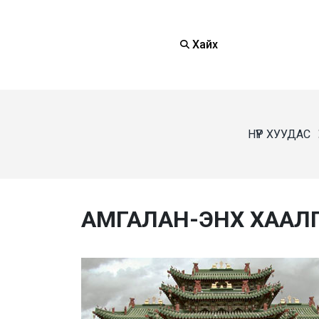
Хайх
НҮҮР ХУУДАС
АМГАЛАН-ЭНХ ХААЛ