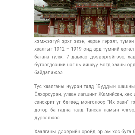
хэмжээгүй эрхт эзэн, наран гэрэлт, түмэ
хаалгыг 1912 – 1919 онд ард түмний өргөл
багана тулж, 7 давхар дээвэртэйгээр, ха
бүтээгдсэний нэг нь ийнхүү Богд хааны ор
байдаг ажээ.
Тус хаалганы нүүрэн талд “Буддын шашныг
Ёлхорсүрэн, улаан лагшинт Жамийсан, хөх
санскрит үг бөгөөд монголоор “Их хаан” г
дотор ба гадна талд Тансан ламын үлгэр
дүрсэлжээ.
Хаалганы дээврийн оройд эр эм хос буга 