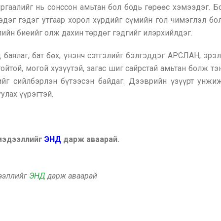
ргаалийг нь сонссон амьтан бол бодь гөрөөс хэмээдэг. Бо
эдэг гэдэг утгаар хорол хүрдийг сүмийн гол чимэглэл бо
ийн биеийг олж дахин төрдөг гэдгийг илэрхийлдэг.
 баялаг, бат бөх, үнэнч сэтгэлийг бэлгэддэг АРСЛАН, эрэ
гойтой, могой хүзүүтэй, загас шиг сайрстай амьтан болж тэ
ийг сийлбэрлэн бүтээсэн байдаг. Дээврийн үзүүрт унжиж
улах үүрэгтэй.
 мэдээллийг
ЭНД
дарж аваарай.
дээллийг
ЭНД
дарж аваарай