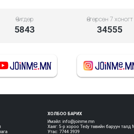
Өчигдөр
Өнгөрсөн 7 хоногт
5843
34555
ХОЛБОО БАРИХ
Имэйл: info@joinme.mn
л
Хаяг: 5-р хороо Tedy төвийн баруун талд 
лага
Утас: 7744 3939