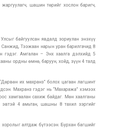
 жаргуулагч, шашин төрийг хослон баригч,
 Улсыг байгуулсан явдалд зориулан энэхүү
, Санжид, Тээжаан нарын уран барилгачид 8
ан гэдэг. Амгалан – Энх хаалга дэлхийд 5
аны ордны өмнө, баруун, хойд, зүүн 4 талд
“Дөрвөн их махранз” болох цагаан лагшинт
дсэн. Махранз гэдэг нь “Махаража” хэмээх
роос хамгаалан сахиж байдаг. Мөн хаалганы
у эвтэй 4 амьтан, шашны 8 тахил зэргийг
 хоролыг алтдаж бүтээсэн. Бурхан багшийг