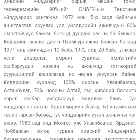
Хивсний үйлдвэрийг барьж, машин тоног
төхөөрөмжийн 90%-ийг БНАГУ-ын Текстима
үйлдвэрээс хангажээ. 1972 оны 5-р сард байнгын
ашиглалтад оруулах үед үйлдвэрийн ажилчдын 80%
эмэгтэйчүүд байсан бөгөөд дундаж нас нь 23 байжээ.
Үйлдэрийн анхны дарга Лхамсүрэнжав байсан бөгөөд
1971 онд ажилчдын 10 байр, 1972 онд 20 байр, улмаар
ясли цэцэрлэг, амралт сувилал, эмнэлгийн
салбаруудыг нээсэн нь ажилчид тогтвортой
суурьшилтай ажиллахад их нөлөө үзүүлсэн байна.
Үйлдвэрийн хүрээнд 100% ноосны Улаанбаатар,
Алтанбулаг, 70% ноосны Алтай, гар хивсний Солонго
зэрэг салбар үйлдвэрүүд ажиллаж байв. Тус
үйлдвэрээс анхны Хөдөлмөрийн баатар Б.Гүнжийлхам
төрөн гарсан бөгөөд тус үйлдвэрийн ууган ажилчны нэг
ажээ. 1980-аад онд Монгол улс Улаанбаатар, Эрдэнэт,
Чойбалсан хотод гурван хивсний үйлдвэртэй,
бүтээгдэхүүнээ социалист орнуудад экспортлодог