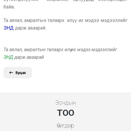
байв.
Та аялал, амралтын талаарх илүү их мэдээ мэдээллийг
ЭНД
дарж аваарай.
Та аялал, амралтын талаарх илүү их мэдээ мэдээллийг
ЭНД
дарж аваарай
Буцах
Зочдын
ТОО
Өчигдөр