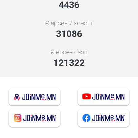
4778
Өнгөрсөн 7 хоногт
33478
Өнгөрсөн сард
130655