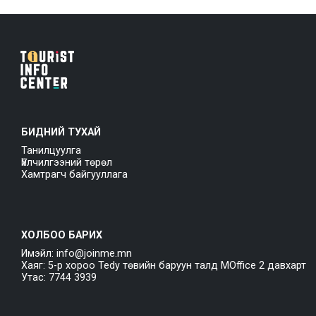
БИДНИЙ ТУХАЙ
Танилцуулга
Үйлчилгээний төрөл
Хамтрагч байгууллага
ХОЛБОО БАРИХ
Имэйл: info@joinme.mn
Хаяг: 5-р хороо Tedy төвийн баруун талд MOffice 2 давхарт
Утас: 7744 3939