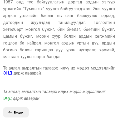
1987 онд тус байгууллагын дэргэд ардын язгуур
урлагийн “Түмэн эх” чуулга байгуулагджээ. Энэ чуулга
ардын урлагийн баялаг өв санг баяжуулж гадаад,
дотоодын жуулчдад танилцуулдаг. Тоглолтын
хөтөлбөрт монгол бүжиг, бий биелэг, бөөгийн бүжиг,
цамын бүжиг, морин хуур болон ардын хөгжмийн
гоцлол ба найрал, монгол ардын уртын дуу, ардын
богино болон харилцаа дуу, уран нугаралт, хөөмэй,
магтаал, туульс зэрэг багтдаг.
Та аялал, амралтын талаарх илүү их мэдээ мэдээллийг
ЭНД
дарж аваарай.
Та аялал, амралтын талаарх илүү их мэдээ мэдээллийг
ЭНД
дарж аваарай
Буцах