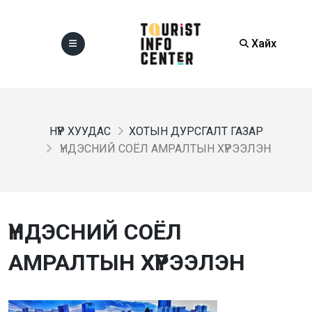
Хайх
НҮҮР ХУУДАС
ХОТЫН ДУРСГАЛТ ГАЗАР
ҮНДЭСНИЙ СОЁЛ АМРАЛТЫН ХҮРЭЭЛЭН
ҮНДЭСНИЙ СОЁЛ
АМРАЛТЫН ХҮРЭЭЛЭН