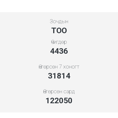
Зочдын
ТОО
Өчигдөр
4778
Өнгөрсөн 7 хоногт
34262
Өнгөрсөн сард
131439