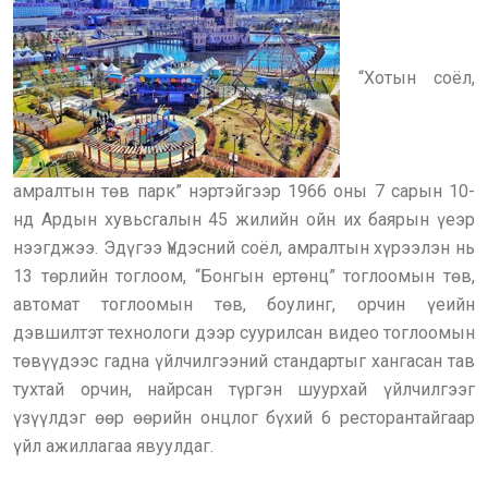
“Хотын соёл,
амралтын төв парк” нэртэйгээр 1966 оны 7 сарын 10-
нд Ардын хувьсгалын 45 жилийн ойн их баярын үеэр
нээгджээ. Эдүгээ Үндэсний соёл, амралтын хүрээлэн нь
13 төрлийн тоглоом, “Бонгын ертөнц” тоглоомын төв,
автомат тоглоомын төв, боулинг, орчин үеийн
дэвшилтэт технологи дээр суурилсан видео тоглоомын
төвүүдээс гадна үйлчилгээний стандартыг хангасан тав
тухтай орчин, найрсан түргэн шуурхай үйлчилгээг
үзүүлдэг өөр өөрийн онцлог бүхий 6 ресторантайгаар
үйл ажиллагаа явуулдаг.