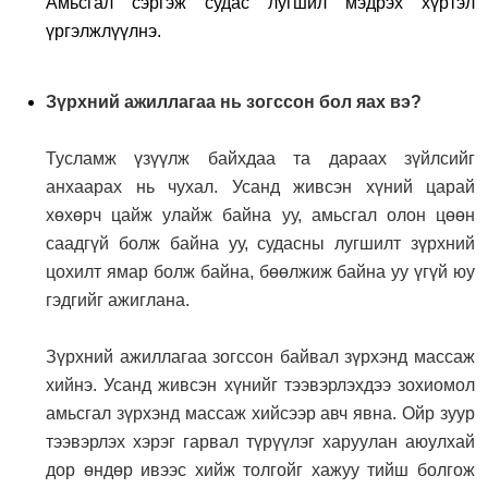
Амьсгал сэргэж судас лугшил мэдрэх хүртэл
үргэлжлүүлнэ.
Зүрхний ажиллагаа нь зогссон бол яах вэ?
Тусламж үзүүлж байхдаа та дараах зүйлсийг
анхаарах нь чухал. Усанд живсэн хүний царай
хөхөрч цайж улайж байна уу, амьсгал олон цөөн
саадгүй болж байна уу, судасны лугшилт зүрхний
цохилт ямар болж байна, бөөлжиж байна уу үгүй юу
гэдгийг ажиглана.
Зүрхний ажиллагаа зогссон байвал зүрхэнд массаж
хийнэ. Усанд живсэн хүнийг тээвэрлэхдээ зохиомол
амьсгал зүрхэнд массаж хийсээр авч явна. Ойр зуур
тээвэрлэх хэрэг гарвал түрүүлэг харуулан аюулхай
дор өндөр ивээс хийж толгойг хажуу тийш болгож