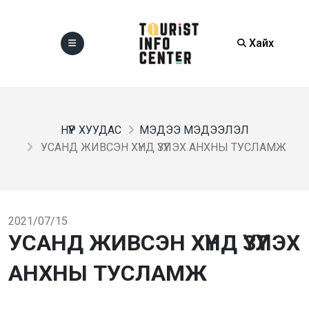
Хайх
НҮҮР ХУУДАС
МЭДЭЭ МЭДЭЭЛЭЛ
УСАНД ЖИВСЭН ХҮНД ҮЗҮҮЛЭХ АНХНЫ ТУСЛАМЖ
2021/07/15
УСАНД ЖИВСЭН ХҮНД ҮЗҮҮЛЭХ
АНХНЫ ТУСЛАМЖ