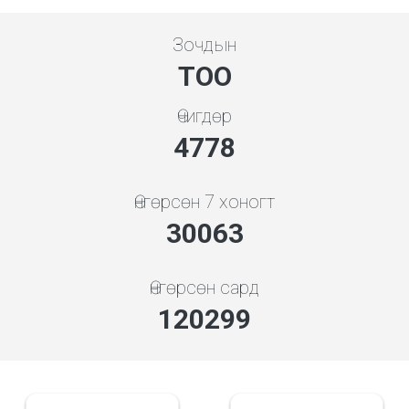
Зочдын
ТОО
Өчигдөр
5119
Өнгөрсөн 7 хоногт
32375
Өнгөрсөн сард
129552