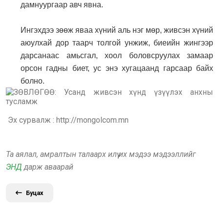
дамнуургаар авч явна.
Ингэхдээ зөөж яваа хүний аль нэг мөр, живсэн хүний
аюулхай дор таарч толгой унжиж, биеийн жингээр
дарсанаас амьсгал, хоол боловсруулах замаар
орсон гадны биет, ус энэ хугацаанд гарсаар байх
болно.
Эх сурвалж : http://mongolcom.mn
Та аялал, амралтын талаарх илүү их мэдээ мэдээллийг
ЭНД
дарж аваарай
Буцах