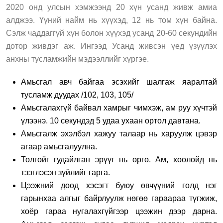
2020 онд улсын хэмжээнд 20 хүн усанд живж амиа
алджээ. Үүний найм нь хүүхэд, 12 нь том хүн байна.
Сэлж чаддаггүй хүн болон хүүхэд усанд 20-60 секундийн
дотор живдэг аж. Ингээд Усанд живсэн үед үзүүлэх
анхны тусламжийн мэдээллийг хүргэе.
Амьсгал авч байгаа эсэхийг шалгаж яаралтай
тусламж дуудах /102, 103, 105/
Амьсгалахгүй байвал хамрыг чимхэж, ам руу хүчтэй
үлээнэ. 10 секундэд 5 удаа ухаан ортол давтана.
Амьсгалж эхэлбэл хажуу талаар нь харуулж цэвэр
агаар амьсгалуулна.
Толгойг гудайлган эрүүг нь өргө. Ам, хоолойд нь
тээглэсэн зүйлийг гарга.
Цээжний доод хэсэгт буюу өвчүүний голд нэг
гарынхаа алгыг байрлуулж нөгөө гараараа түгжиж,
хоёр гараа нугалахгүйгээр цээжин дээр дарна.