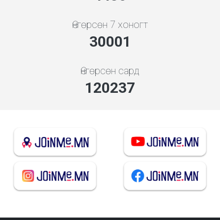
Өнгөрсөн 7 хоногт
32309
Өнгөрсөн сард
129486