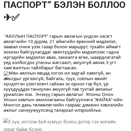
ПАСПОРТ” БЭЛЭН БОЛЛОО
✈✅
 “АЯЛЛЫН ПАСПОРТ” гарын авлагын үндсэн хэсэгт 
аялагчийн 10 дүрэм, 21 аймгийн ерөнхий мэдээлэл, 
заавал очиж үзэх газар болон маршрут, тухайн аймагт 
зохион байгуулагддаг эвентүүдийн мэдээллээс гадна 
иргэдийн мэдээлэл авах, захиалга өгөх, шаардлагатай 
үед холбогдох утасны жагсаалт, аюулгүй аялах 3 үгт 
хаягжилтын тайлбарыг багтаасан. 
Мөн аяллын явцад хогоо ил задгай хаяхгүй, ан 
амьтдыг үргээхгүй, байгаль, түүх, соёлын өвийг 
хүндэтгэн үзэсгэлэнт сайхан эх орноо гэр бүл, үр 
хүүхдүүддээ таниулан аюулгүй тав тухтай аялахыг 
уриалсан юм.  Энэхүү гарын авлагыг  Японы Олон 
Улсын хамтын ажиллагааны байгууллага “ЖАЙКА”-ийн 
Монгол дахь төлөөлөгчийн газраас дэмжин хэвлэлийн 
ажлыг санхүүжүүлсэнд талархал илэрхийлье.