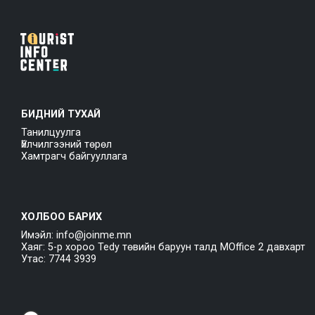
БИДНИЙ ТУХАЙ
Танилцуулга
Үйлчилгээний төрөл
Хамтрагч байгууллага
ХОЛБОО БАРИХ
Имэйл: info@joinme.mn
Хаяг: 5-р хороо Tedy төвийн баруун талд MOffice 2 давхарт
Утас: 7744 3939