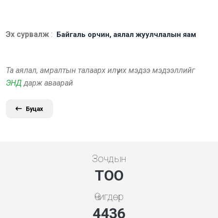
Эх сурвалж
:
Байгаль орчин, аялал жуулчлалын яам
Та аялал, амралтын талаарх илүү их мэдээ мэдээллийг
ЭНД
дарж аваарай
Буцах
Зочдын
ТОО
Өчигдөр
4778