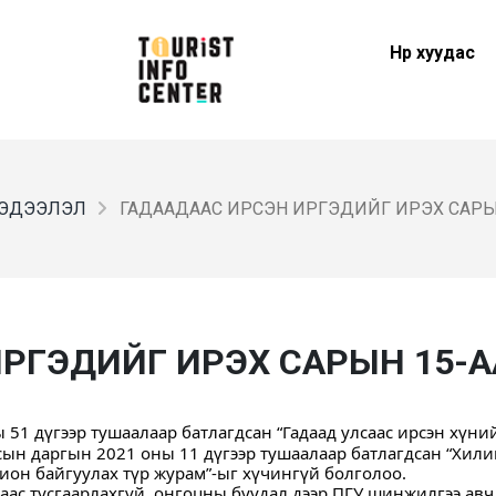
Нүүр хуудас
ЭДЭЭЛЭЛ
ГАДААДААС ИРСЭН ИРГЭДИЙГ ИРЭХ САРЫН
РГЭДИЙГ ИРЭХ САРЫН 15-А
51 дүгээр тушаалаар батлагдсан “Гадаад улсаас ирсэн хүний
сын даргын 2021 оны 11 дүгээр тушаалаар батлагдсан “Хили
ион байгуулах түр журам”-ыг хүчингүй болголоо.
-аас тусгаарлахгүй, онгоцны буудал дээр ПГУ шинжилгээ авч