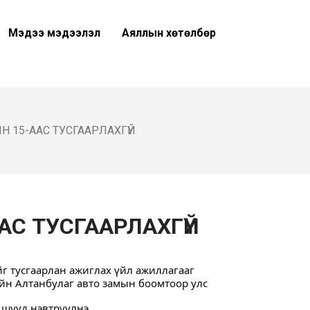
Мэдээ мэдээлэл
Аяллын хөтөлбөр
 15-ААС ТУСГААРЛАХГҮЙ
АС ТУСГААРЛАХГҮЙ
г тусгаарлан ажиглах үйл ажиллагааг 
йн Алтанбулаг авто замын боомтоор улс 
 шууд нэвтрүүлнэ.