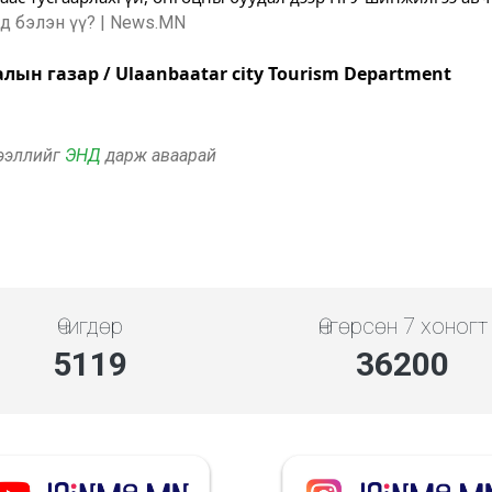
ын газар / Ulaanbaatar city Tourism Department
дээллийг
ЭНД
дарж аваарай
Өчигдөр
Өнгөрсөн 7 хоногт
5119
36200