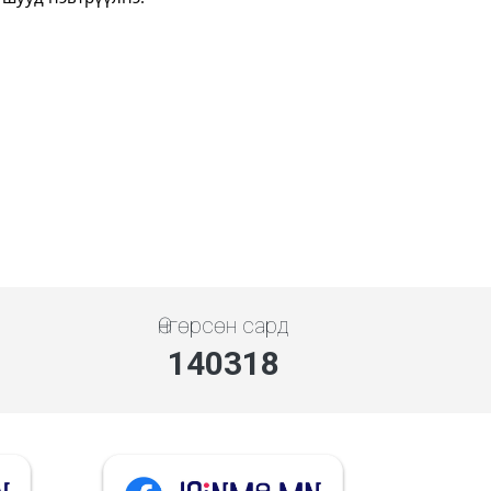
Өнгөрсөн сард
140318