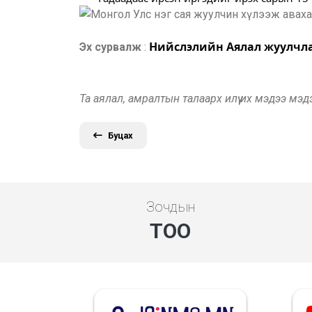
Нийслэлийн Аялал жуулчлал
Эх сурвалж
:
Та аялал, амралтын талаарх илүү их мэдээ мэ
Буцах
Зочдын
ТОО