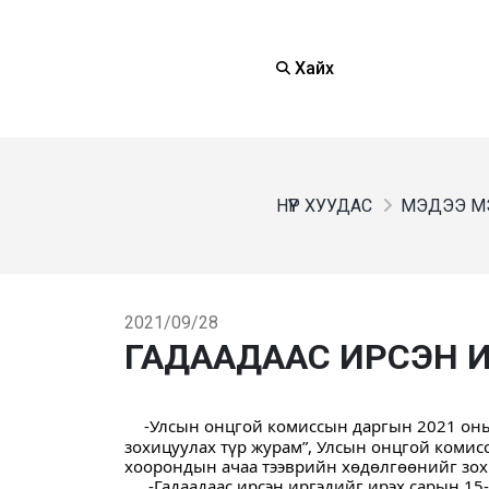
Хайх
НҮҮР ХУУДАС
МЭДЭЭ М
2021/09/28
ГАДААДААС ИРСЭН И
-Улсын онцгой комиссын даргын 2021 оны 
зохицуулах түр журам”, Улсын онцгой комис
хоорондын ачаа тээврийн хөдөлгөөнийг зох
 -Гадаадаас ирсэн иргэдийг ирэх сарын 15