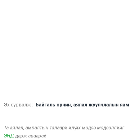
Эх сурвалж :
Байгаль орчин, аялал жуулчлалын яам
Та аялал, амралтын талаарх илүү их мэдээ мэдээллийг
ЭНД
дарж аваарай