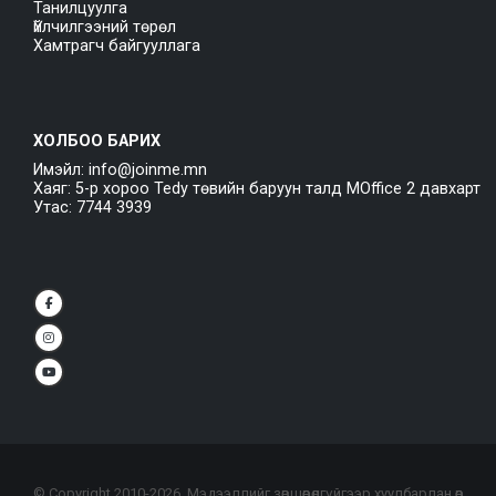
Танилцуулга
Үйлчилгээний төрөл
Хамтрагч байгууллага
ХОЛБОО БАРИХ
Имэйл: info@joinme.mn
Хаяг: 5-р хороо Tedy төвийн баруун талд MOffice 2 давхарт
Утас: 7744 3939
© Copyright 2010-
2026
. Мэдээллийг зөвшөөрөлгүйгээр хуулбарлан өөр