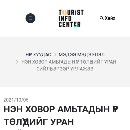
Хайх
НҮҮР ХУУДАС
МЭДЭЭ МЭДЭЭЛЭЛ
НЭН ХОВОР АМЬТАДЫН ҮР ТӨЛҮҮДИЙГ УРАН
СИЙЛБЭРЭЭР УРЛАЖЭЭ
2021/10/06
НЭН ХОВОР АМЬТАДЫН ҮР
ТӨЛҮҮДИЙГ УРАН