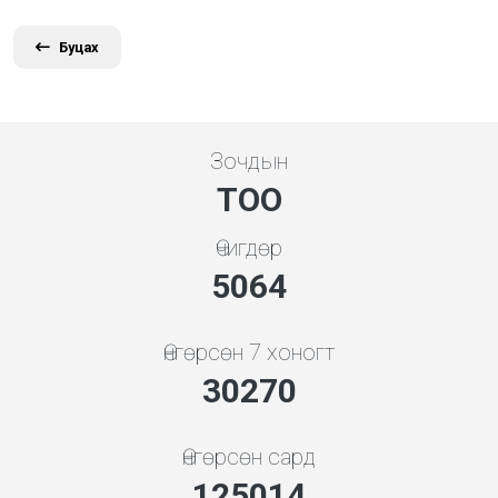
Буцах
Зочдын
ТОО
Өчигдөр
5648
Өнгөрсөн 7 хоногт
33763
Өнгөрсөн сард
139439