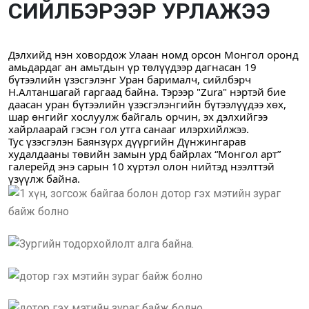
СИЙЛБЭРЭЭР УРЛАЖЭЭ
Дэлхийд нэн ховордож Улаан номд орсон Монгол оронд 
амьдардаг ан амьтдын үр төлүүдээр дагнасан 19 
бүтээлийн үзэсгэлэнг Уран барималч, сийлбэрч 
Н.Алтаншагай гаргаад байна. Тэрээр "Zura" нэртэй бие 
даасан уран бүтээлийн үзэсгэлэнгийн бүтээлүүдээ хөх, 
шар өнгийг хослуулж байгаль орчин, эх дэлхийгээ 
хайрлаарай гэсэн гол утга санааг илэрхийлжээ.
Тус үзэсгэлэн Баянзүрх дүүргийн Дүнжингарав 
худалдааны төвийн замын урд байрлах “Монгол арт” 
галерейд энэ сарын 10 хүртэл олон нийтэд нээлттэй 
үзүүлж байна.