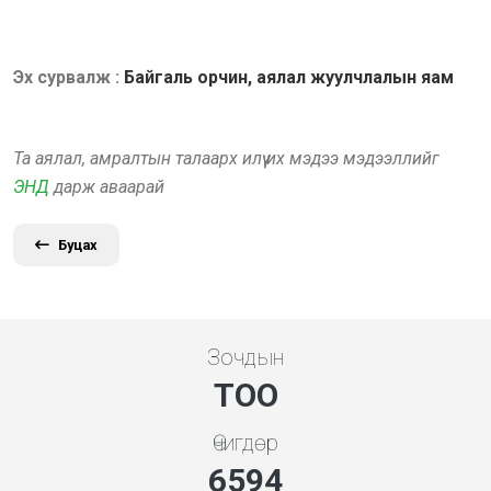
Эх сурвалж :
Байгаль орчин, аялал жуулчлалын яам
Та аялал, амралтын талаарх илүү их мэдээ мэдээллийг
ЭНД
дарж аваарай
Буцах
Зочдын
ТОО
Өчигдөр
7101