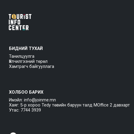
БИДНИЙ ТУХАЙ
Танилцуулга
Үйлчилгээний төрөл
Хамтрагч байгууллага
ХОЛБОО БАРИХ
Имэйл: info@joinme.mn
Хаяг: 5-р хороо Tedy төвийн баруун талд MOffice 2 давхарт
Утас: 7744 3939