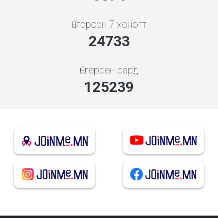
Өнгөрсөн 7 хоногт
26635
Өнгөрсөн сард
134873