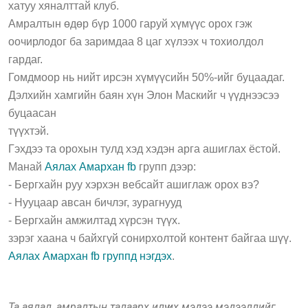
хатуу хяналттай клуб.
Амралтын өдөр бүр 1000 гаруй хүмүүс орох гэж
оочирлодог ба заримдаа 8 цаг хүлээх ч тохиолдол
гардаг.
Гомдмоор нь нийт ирсэн хүмүүсийн 50%-ийг буцаадаг.
Дэлхийн хамгийн баян хүн Элон Маскийг ч үүднээсээ
буцаасан
түүхтэй.
Гэхдээ та орохын тулд хэд хэдэн арга ашиглах ёстой.
Манай
Аялах Амархан fb
групп дээр:
- Бергхайн руу хэрхэн вебсайт ашиглаж орох вэ?
- Нууцаар авсан бичлэг, зурагнууд
- Бергхайн амжилтад хүрсэн түүх.
зэрэг хаана ч байхгүй сонирхолтой контент байгаа шүү.
Аялах Амархан fb группд нэгдэх
.
Та аялал, амралтын талаарх илүү их мэдээ мэдээллийг