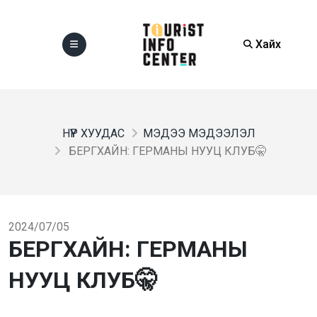
Хайх
НҮҮР ХУУДАС
МЭДЭЭ МЭДЭЭЛЭЛ
БЕРГХАЙН: ГЕРМАНЫ НУУЦ КЛУБ🤫
2024/07/05
БЕРГХАЙН: ГЕРМАНЫ
НУУЦ КЛУБ🤫