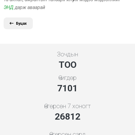
ЭНД
дарж аваарай
Буцах
Зочдын
ТОО
Өчигдөр
7608
Өнгөрсөн 7 хоногт
28727
Өнгөрсөн сард