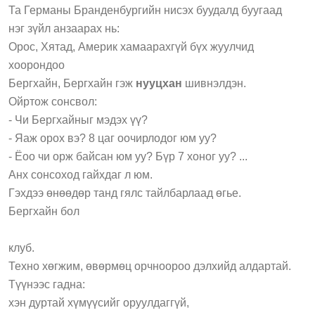
Та Германы Бранденбургийн нисэх буудалд буугаад
нэг зүйл анзаарах нь:
Орос, Хятад, Америк хамаарахгүй бүх жуулчид
хоорондоо
Бергхайн, Бергхайн гэж
нууцхан
шивнэлдэн.
Ойртож сонсвол:
- Чи Бергхайныг мэдэх үү?
- Яаж орох вэ? 8 цаг оочирлодог юм уу?
- Ёоо чи орж байсан юм уу? Бүр 7 хоног уу? ...
Анх сонсоход гайхдаг л юм.
Гэхдээ өнөөдөр танд гялс тайлбарлаад өгье.
Бергхайн бол
клуб.
Техно хөгжим, өвөрмөц орчноороо дэлхийд алдартай.
Түүнээс гадна:
хэн дуртай хүмүүсийг оруулдаггүй,