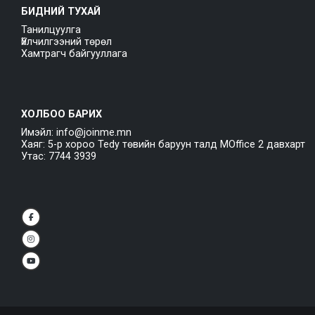
БИДНИЙ ТУХАЙ
Танилцуулга
Үйлчилгээний төрөл
Хамтрагч байгууллага
ХОЛБОО БАРИХ
Имэйл: info@joinme.mn
Хаяг: 5-р хороо Tedy төвийн баруун талд MOffice 2 давхарт
Утас: 7744 3939