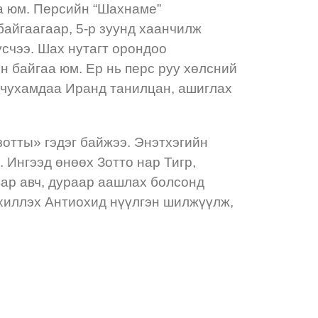
аа юм. Персийн “Шахнаме”
байгаагаар, 5-р зуунд хаанчилж
үсчээ. Шах нутагт орондоо
өн байгаа юм. Ер нь перс руу хөлсний
эд чухамдаа Иранд танилцан, ашиглах
зотты» гэдэг байжээ. Энэтхэгийн
 Ингээд өнөөх Зотто нар Тигр,
вар авч, дураар аашлах болсонд
хиллэх Антиохид нүүлгэн шилжүүлж,