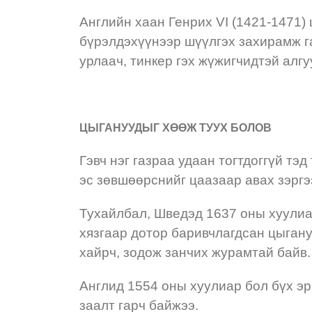
Английн хаан Генрих VI (1421-1471) 
бүрэлдэхүүнээр шүүлгэх захирамж га
урлаач, тинкер гэх жүжигчидтэй алг
ЦЫГАНУУДЫГ ХӨӨЖ ТУУХ БОЛОВ
Гэвч нэг газраа удаан тогтдоггүй тэ
эс зөвшөөрснийг цаазаар авах зэргэ
Тухайлбал, Шведэд 1637 оны хуулиа
хязгаар дотор баривчлагдсан цыган
хайрч, зодож занчих журамтай байв.
Англид 1554 оны хуулиар бол бүх эр
заалт гарч байжээ.