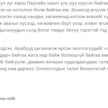
ун зүг хөрш Персийн хаант улс руу нүүсэн байг
эн нь нотолгоо болж байгаа юм. Зохиолд өгүүлж 
нэгэн хаанд хандан, хөгжимчид илгээж өгөхийг х
 авахыг хүсээд, хөгжимчин бүрт үхэр, илжиг өгс
. Цыгануудын сүлд бэлэг тэмдэг битүү тэрэгтэй т
гдсэн. Арабууд цагаачилж ирсэн энэтхэгүүдийг «
ьдарч байгаа жата нар байж болзошгүй байгаа юм.
йг байгуулж, дамжин өнгөрөх худалдаачдаас тат
онд нам даржээ. Олзлогсодын талыг Византитай 
аны хойг