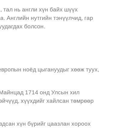
, тал нь англи хүн байх шүүх
. Английн нутгийн тэнүүлчид, гар
уудагдах болсон.
 европын ноёд цыгануудыг хөөж туух,
 Майнцад 1714 онд Улсын хил
эйчүүд, хүүхдийг хайлсан төмрөөр
вдсан хүн бүрийг цаазлан хороох