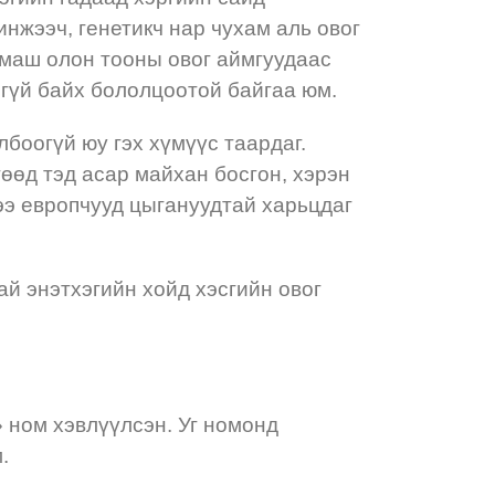
инжээч, генетикч нар чухам аль овог
 маш олон тооны овог аймгуудаас
ээгүй байх бололцоотой байгаа юм.
боогүй юу гэх хүмүүс таардаг.
өөд тэд асар майхан босгон, хэрэн
тээ европчууд цыгануудтай харьцдаг
й энэтхэгийн хойд хэсгийн овог
 ном хэвлүүлсэн. Уг номонд
м.