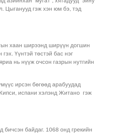
д азийнхан “мугат”, хятадууд “эйну”
ол. Цыганууд гэж хэн юм бэ, тэд
птын хаан ширээнд ширүүн догшин
 гэх. Үүнтэй төстэй бас нэг
 яриа нь нүүж очсон газрын нутгийн
хүмүүс ирсэн бөгөөд арабуудад
ан Жипси, испани хэлэнд Житано гэж
 бичсэн байдаг. 1068 онд грекийн