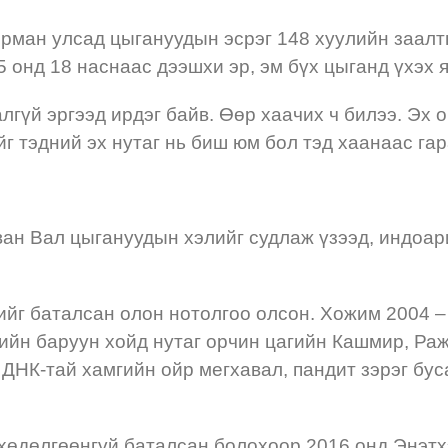
Герман улсад цыгануудын эсрэг 148 хуулийн заал
онд 18 наснаас дээшхи эр, эм бүх цыганд үхэх я
алгүй эргээд ирдэг байв. Өөр хаачих ч билээ. Эх 
йг тэдний эх нутаг нь биш юм бол тэд хаанаас га
ан Вал цыгануудын хэлийг судлаж үзээд, индоари
ийг баталсан олон нотолгоо олсон. Хожим 2004 –
гийн баруун хойд нутаг орчин цагийн Кашмир, Ра
ДНК-тай хамгийн ойр мегхавал, пандит зэрэг бус
 хөдөлгөөнгүй баталсан болохоор 2016 онд Энэтх