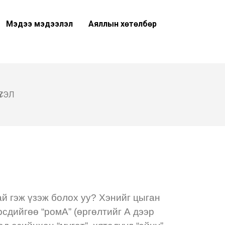
Мэдээ мэдээлэл
Аяллын хөтөлбөр
ҮСЭЛ
ай гэж үзэж болох уу? Хэнийг цыган
рсдийгөө “ромА” (өргөлтийг А дээр