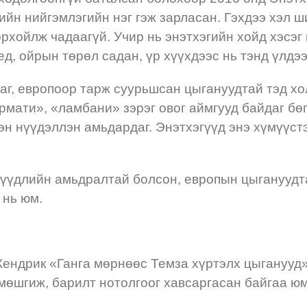
ийн нийгэмлэгийн нэг гэж зарласан. Гэхдээ хэл ш
рхойлж чадаагүй. Учир нь энэтхэгийн хойд хэсэг
үед, ойрын төрөл садан, үр хүүхдээс нь тэнд үлд
аг, европоор тарж суурьшсан цыгануудтай тэд хол
мати», «ламбани» зэрэг овог аймгууд байдаг бөг
лэн нүүдэллэн амьдардаг. Энэтхэгүүд энэ хүмүүс
нүүдлийн амьдралтай болсон, европын цыгануудта
 нь юм.
Кендрик «Ганга мөрнөөс Темза хүртэлх цыганууд»
мөшгиж, барилт нотолгоог хавсаргасан байгаа ю