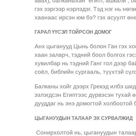
авах), балканыхан “египт, ашкали”, 
гэх зэргээр нэрлэдэг. Тэд нэг нь нөг
хаанаас ирсэн юм бэ? гэх асуулт өн
ГАРАЛ ҮҮСЭЛ ТОЙРСОН ДОМОГ
Анх цыганууд Цынь болон Ган гэх х
хаан заларч, тэдний боол болгох гэс
хувилбар нь тэдний Ганг гол дээр ба
соёл, библийн сургааль, түүхтэй сү
Балканы хойг дээрх Грекэд илбэ шид
эзлэгдсэн Египтээс дүрвэсэн тухай өг
дууддаг нь энэ домогтой холбоотой 
ЦЫГАНУУДЫН ТАЛААР ЭХ СУРВАЛЖИД
Сонирхолтой нь, цыгануудын талаар