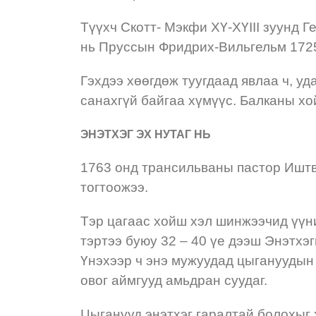
Түүхч Скотт- Мэкфи XҮ-XҮIII зуунд 
нь Пруссын Фридрих-Вильгельм 1725 
Гэхдээ хөөгдөж туугдаад явлаа ч, уд
санахгүй байгаа хүмүүс. Балканы хо
ЭНЭТХЭГ ЭХ НУТАГ НЬ
1763 онд трансильваны пастор Иштв
тогтоожээ.
Тэр цагаас хойш хэл шинжээчид үүн
тэртээ буюу 32 – 40 үе дээш Энэтхэ
Үнэхээр ч энэ мужуудад цыгануудын 
овог аймгууд амьдран суудаг.
Цыганууд энэтхэг гаралтай болохыг