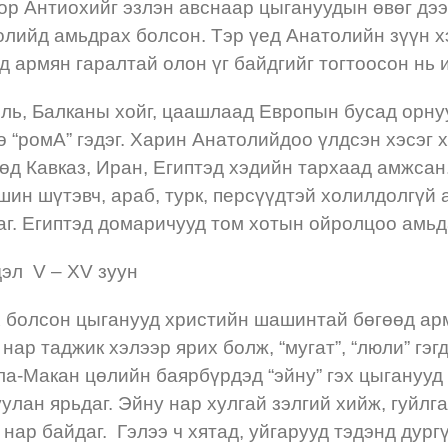
ор Антиохийг эзлэн авснаар цыгануудын өвөг дээ
олийд амьдрах болсон. Тэр үед Анатолийн зүүн х
 армян гаралтай олон үг байдгийг тогтоосон нь 
ль, Балканы хойг, цаашлаад Европын бусад орнуу
 “ромА” гэдэг. Харин Анатолийдоо үлдсэн хэсэг
өд Кавказ, Иран, Египтэд хэдийн тархаад амжса
шин шүтэвч, араб, турк, персүүдтэй холилдолгүй
г. Египтэд домаричууд том хотын ойролцоо амьд
дэл V – XV зуун
 болсон цыганууд христийн шашинтай бөгөөд ар
нар таджик хэлээр ярих болж, “мугат”, “люли” гэг
ла-Макан цөлийн баярбүрдэд “эйну” гэх цыганууд 
улан ярьдаг. Эйну нар хулгай зэлгий хийж, гуйлг
ч нар байдаг. Гэлээ ч хятад, уйгарууд тэдэнд дур