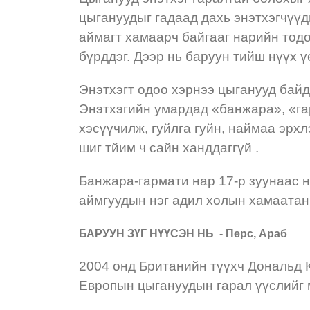
цыгануудыг гадаад дахь энэтхэгчүүд
аймагт хамаарч байгааг нарийн тодо
бүрддэг. Дээр нь баруун тийш нүүх 
Энэтхэгт одоо хэрнээ цыганууд байд
Энэтхэгийн умардад «банжара», «гар
хэсүүчилж, гуйлга гуйн, наймаа эрх
шиг тйим ч сайн ханддаггүй .
Банжара-гармати нар 17-р зуунаас 
аймгуудын нэг адил холын хамаатан
БАРУУН ЗҮГ НҮҮСЭН НЬ - Перс, Араб
2004 онд Британийн түүхч Дональд 
Европын цыгануудын гарал үүслийг 