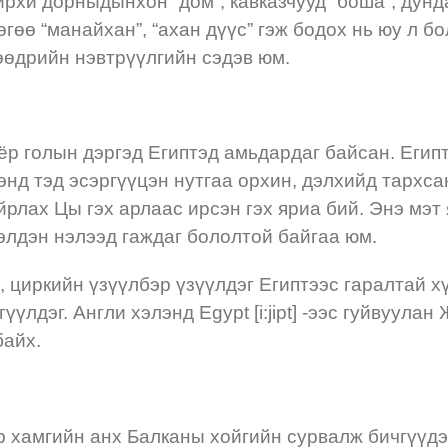
ойрхи дорныдынхон “дом”, кавказчууд “боша”, дунда
өөгөө “манайхан”, “ахан дүүс” гэж бодох нь юу л б
өөдрийн нэвтрүүлгийн сэдэв юм.
оёр голын дэргэд Египтэд амьдардаг байсан. Еги
энд тэд эсэргүүцэн нутгаа орхин, дэлхийд тархсан
йрлах Цы гэх арлаас ирсэн гэх яриа бий. Энэ мэт
лэлдэн нэлээд гаждаг бололтой байгаа юм.
, циркийн үзүүлбэр үзүүлдэг Египтээс гаралтай 
үүлдэг. Англи хэлэнд Egypt [i:jipt] -ээс гуйвуул
байх.
 хамгийн анх Балканы хойгийн сурвалж бичгүүдэд