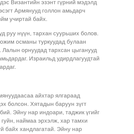
дэс Византийн эзэнт гүрний мэдэлд
эсэгт Армянууд голлон амьдарч
ийм учиртай байх.
д руу нүүн, тархан суурьших болов.
 хожим османы туркуудад булаан
н. Лалын орнуудад тархсан цыганууд
 амьдардаг. Израильд удирдлагуудтай
ардаг.
мянуудаасаа айхтар ялгараад
дэх болсон. Хятадын баруун зүгт
бий. Эйну нар индоари, таджик үгийг
а гуйн, наймаа эрхэлж, хар тамхи
гүй байх хандлагатай. Эйну нар