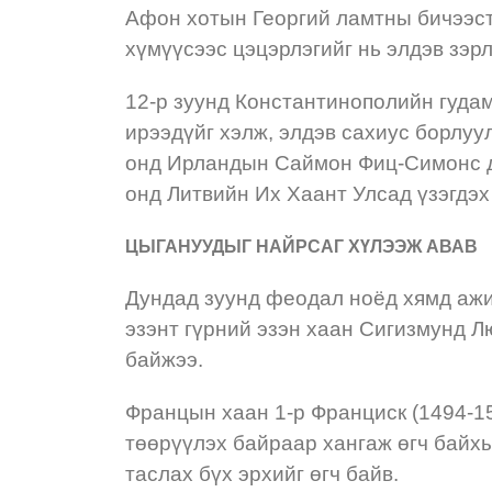
Афон хотын Георгий ламтны бичээст
хүмүүсээс цэцэрлэгийг нь элдэв зэр
12-р зуунд Константинополийн гудам
ирээдүйг хэлж, элдэв сахиус борлуу
онд Ирландын Саймон Фиц-Симонс да
онд Литвийн Их Хаант Улсад үзэгдэ
ЦЫГАНУУДЫГ НАЙРСАГ ХҮЛЭЭЖ АВАВ
Дундад зуунд феодал ноёд хямд ажил
эзэнт гүрний эзэн хаан Сигизмунд Л
байжээ.
Францын хаан 1-р Франциск (1494-15
төөрүүлэх байраар хангаж өгч байх
таслах бүх эрхийг өгч байв.