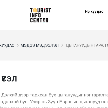
Нүүр хуудас
Р ХУУДАС
МЭДЭЭ МЭДЭЭЛЭЛ
ЦЫГАНУУДЫН ГАРАЛ Ү
ҮСЭЛ
 Дэлхий дээр тархсан бүх цыгануудыг нэг гаралт
 тодорхой бус. Учир нь Зүүн Европын цыганууд өө