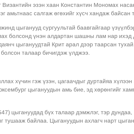
 Византийн эзэн хаан Константин Мономах насан
лэг амьтнаас салгаж өгөхийг хүсч хандаж байсан 
жинд цыганууд сургуультай баавгайгаар үзүүлбэр
лах болсонд үнэн алдартан шашны лам нар ихэд 
янч цыгануудтай Крит арал дээр таарсан тухай,
х болсон талаар бичигдэж үлджээ.
лах хүчин гэж үзэн, цагаачдыг дуртайяа хүлээн
юксембург цыгануудын амь бие, эд хөрөнгийг хам
47) цыгануудад бүх талаар дэмжлэг, тэр дундаа, 
ыг тушааж байлаа. Цыгануудын ахлагч нарт цыган