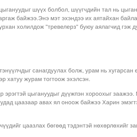
цыгануудыг шүүх болбол, шүүгчдийн тал нь цыган
ргаж байжээ.Энэ мэт эхэндээ их аятайхан байлаа
уурхан холилдож "тревелерз" буюу аялагчид гэж д
д тэнүүлчдыг санагдуулах болж, урам нь хугарсан
эр хатуу журам тогтоож эхэлсэн.
р эрэгтэй цыгануудыг дүүжпэн хороохыг заажээ.
уудад цаазаар авах ял оноож байжээ Харин эмэгт
чүүдийг цаазлах бөгөөд тэдэнтэй нөхөрлөхийг за