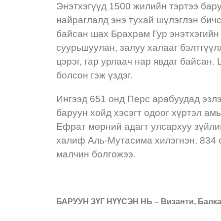
Энэтхэгүүд 1500 жилийн тэртээ бару
найраглалд энэ тухай шүлэглэн бичс
байсан шах Брахрам Гур энэтхэгийн 
суурьшуулан, залуу халааг бэлтгүүлж
цэрэг, гар урлаач нар явдаг байсан
болсон гэж үздэг.
Ингээд 651 онд Перс арабуудад эзлэ
баруун хойд хэсэгт одоог хүртэл ам
Ефрат мөрний адагт улсархуу зүйли
халиф Аль-Мутасима хилэгнэн, 834 
малчин болгожээ.
БАРУУН ЗҮГ НҮҮСЭН НЬ – Византи, Балк