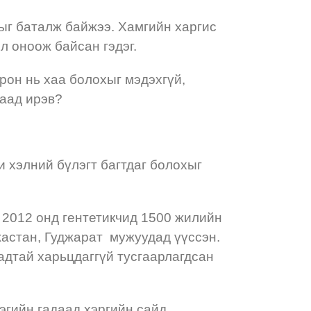
тыг баталж байжээ. Хамгийн харгис
л оноож байсан гэдэг.
орон нь хаа болохыг мэдэхгүй,
раад ирэв?
 хэлний бүлэгт багтдаг болохыг
 2012 онд гентетикчид 1500 жилийн
жастан, Гуджарат мужуудад үүссэн.
адтай харьцдаггүй тусгаарлагдсан
эгийн гадаад хэргийн сайд