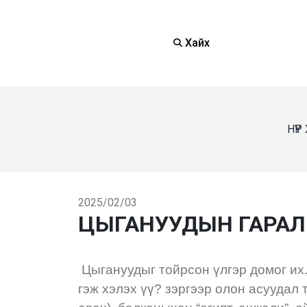
Хайх
НҮҮ
2025/02/03
ЦЫГАНУУДЫН ГАРАЛ Ү
Цыгануудыг тойрсон үлгэр домог их.
гэж хэлэх үү? зэргээр олон асуудал