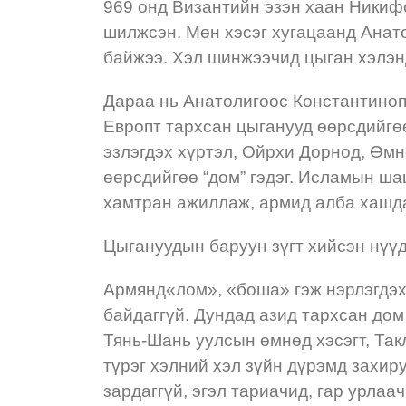
969 онд Византийн эзэн хаан Никиф
шилжсэн. Мөн хэсэг хугацаанд Анат
байжээ. Хэл шинжээчид цыган хэлэнд
Дараа нь Анатолигоос Константиноп
Европт тархсан цыганууд өөрсдийгөө
эзлэгдэх хүртэл, Ойрхи Дорнод, Өмн
өөрсдийгөө “дом” гэдэг. Исламын ша
хамтран ажиллаж, армид алба хашда
Цыгануудын баруун зүгт хийсэн нүү
Армянд«лом», «боша» гэж нэрлэгдэх
байдаггүй. Дундад азид тархсан дом 
Тянь-Шань уулсын өмнөд хэсэгт, Так
түрэг хэлний хэл зүйн дүрэмд захиру
зардаггүй, эгэл тариачид, гар урлаа