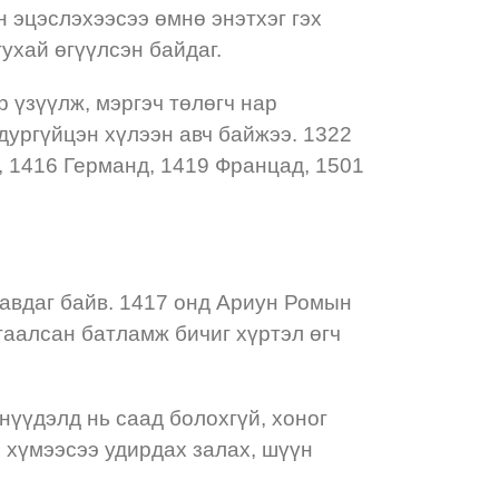
 эцэслэхээсээ өмнө энэтхэг гэх
тухай өгүүлсэн байдаг.
 үзүүлж, мэргэч төлөгч нар
дургүйцэн хүлээн авч байжээ. 1322
 1416 Германд, 1419 Францад, 1501
 авдаг байв. 1417 онд Ариун Ромын
гаалсан батламж бичиг хүртэл өгч
нүүдэлд нь саад болохгүй, хоног
 хүмээсээ удирдах залах, шүүн