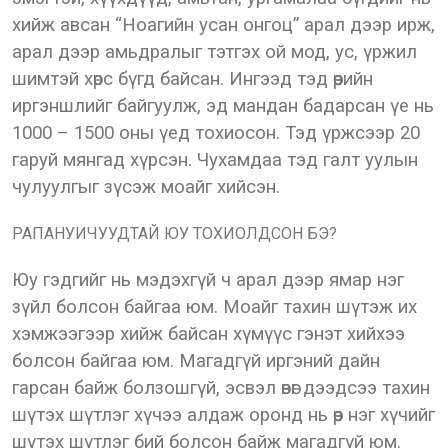
хийж авсан “Ноагийн усан онгоц” арал дээр ирж,
арал дээр амьдралыг тэтгэх ой мод, ус, үржил
шимтэй хөрс бүгд байсан. Ингээд тэд өөрийн
иргэншлийг байгуулж, эд мандан бадарсан үе нь
1000 – 1500 оны үед тохиосон. Тэд үржсээр 20
гаруй мянгад хүрсэн. Чухамдаа тэд галт уулын
чулуулгыг зүсэж моайг хийсэн.
РАПАНУИЧУУДТАЙ ЮУ ТОХИОЛДСОН БЭ?
Юу гэдгийг нь мэдэхгүй ч арал дээр ямар нэг
зүйл болсон байгаа юм. Моайг тахин шүтэж их
хэмжээгээр хийж байсан хүмүүс гэнэт хийхээ
болсон байгаа юм. Магадгүй иргэний дайн
гарсан байж болзошгүй, эсвэл өвөг дээдсээ тахин
шүтэх шүтлэг хүчээ алдаж оронд нь өөр нэг хүчийг
шүтэх шүтлэг бий болсон байж магадгүй юм.