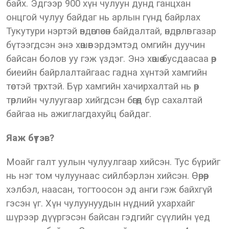
байх. Эдгээр 900 хүн чулуун дунд ганцхан
онцгой чулуу байдаг нь арлын гүнд байрлах
Тукутури нэртэй өвдөглөсөн байдалтай, өндөрлөг газар
бүтээгдсэн энэ хөшөөг эрдэмтэд омгийн дуучин
байсан болов уу гэж үздэг. Энэ хөшөө бусдаасаа өөр
биеийн байрлалтайгаас гадна хүнтэй хамгийн
төстэй төрхтэй. Бүр хамгийн хачирхалтай нь өөр
төрлийн чулуугаар хийгдсэн бөгөөд бүр сахалтай
байгаа нь ажиглагдахуйц байдаг.
Яаж бүтэв?
Моайг галт уулын чулуулгаар хийсэн. Тус бүрийг
нь нэг том чулуунаас сийлбэрлэн хийсэн. Өөрөөр
хэлбэл, наасан, тогтоосон эд анги гэж байхгүй
гэсэн үг. Хүн чулуунуудын нүдний ухархайг
шүрээр дүүргэсэн байсан гэдгийг сүүлийн үед