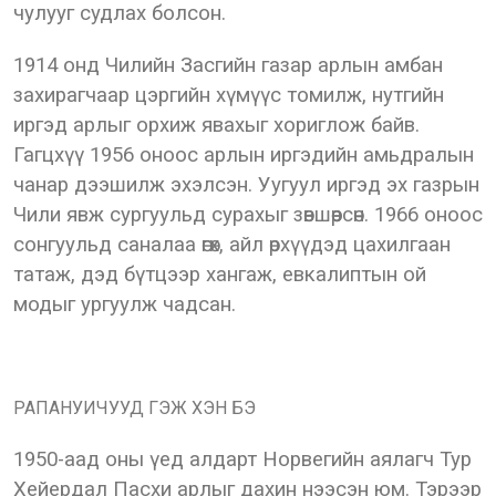
чулууг судлах болсон.
1914 онд Чилийн Засгийн газар арлын амбан
захирагчаар цэргийн хүмүүс томилж, нутгийн
иргэд арлыг орхиж явахыг хориглож байв.
Гагцхүү 1956 оноос арлын иргэдийн амьдралын
чанар дээшилж эхэлсэн. Уугуул иргэд эх газрын
Чили явж сургуульд сурахыг зөвшөөрсөн. 1966 оноос
сонгуульд саналаа өгөх, айл өрхүүдэд цахилгаан
татаж, дэд бүтцээр хангаж, евкалиптын ой
модыг ургуулж чадсан.
РАПАНУИЧУУД ГЭЖ ХЭН БЭ
1950-аад оны үед алдарт Норвегийн аялагч Тур
Хейердал Пасхи арлыг дахин нээсэн юм. Тэрээр