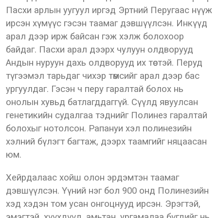
Пасхи арлын уугуул иргэд Эртний Перугаас нүүж
ирсэн хүмүүс гэсэн таамаг дэвшүүлсэн. Инкүүд
арал дээр ирж байсан гэж хэлж болохоор
байдаг. Пасхи арал дээрх чулуун олдворууд
Андын нуруун дахь олдворууд их төстэй. Перуд
түгээмэл тарьдаг чихэр төмсийг арал дээр бас
ургуулдаг. Гэсэн ч перу гаралтай болох нь
онолын хувьд батлагддаггүй. Сүүлд явуулсан
генетикийн судалгаа тэднийг Полинез гаралтай
болохыг нотолсон. Рапануи хэл полинезийн
хэлний бүлэгт багтаж, дээрх таамгийг няцаасан
юм.
Хейрдалаас хойш олон эрдэмтэн таамаг
дэвшүүлсэн. Үүний нэг бол 900 онд Полинезийн
хэд хэдэн том усан онгоцнууд ирсэн. Эрэгтэй,
эмэгтэй, хүүхдүүд, амьтан, ургамалаа бүгдийг нь