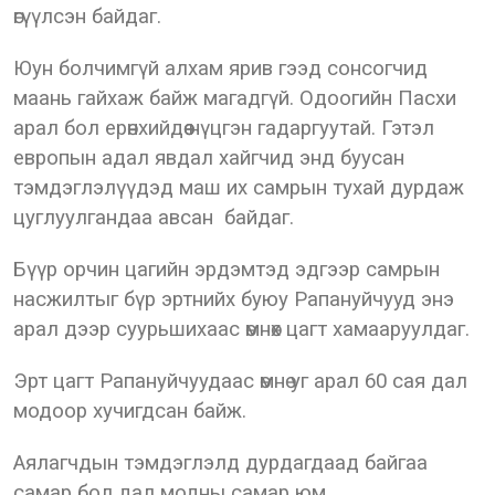
өгүүлсэн байдаг.
Юун болчимгүй алхам ярив гээд сонсогчид
маань гайхаж байж магадгүй. Одоогийн Пасхи
арал бол ерөнхийдөө нүцгэн гадаргуутай. Гэтэл
европын адал явдал хайгчид энд буусан
тэмдэглэлүүдэд маш их самрын тухай дурдаж
цуглуулгандаа авсан байдаг.
Бүүр орчин цагийн эрдэмтэд эдгээр самрын
насжилтыг бүр эртнийх буюу Рапануйчууд энэ
арал дээр суурьшихаас өмнөх цагт хамааруулдаг.
Эрт цагт Рапануйчуудаас өмнө уг арал 60 сая дал
модоор хучигдсан байж.
Аялагчдын тэмдэглэлд дурдагдаад байгаа
самар бол дал модны самар юм.