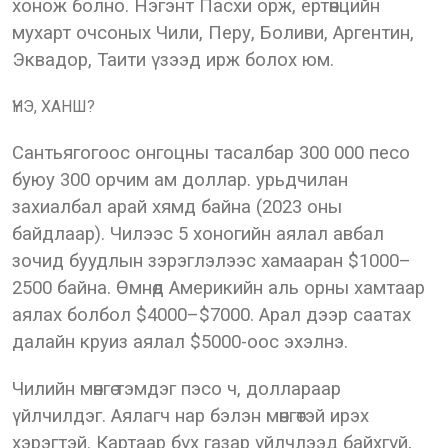
хонож болно. Нэгэнт Пасхи орж, ертөнцийн
мухарт очсоных Чили, Перу, Боливи, Аргентин,
Эквадор, Таити үзээд ирж болох юм.
ҮНЭ, ХАНШ?
Сантьягогоос онгоцны тасалбар 300 000 песо
буюу 300 орчим ам доллар. урьдчилан
захиалбал арай хямд байна (2023 оны
байдлаар). Чилээс 5 хоногийн аялал авбал
зочид буудлын зэрэглэлээс хамааран $1000–
2500 байна. Өмнөд Америкийн аль орны хамтаар
аялах болбол $4000–$7000. Арал дээр саатах
далайн круиз аялал $5000-оос эхэлнэ.
Чилийн мөнгө тэмдэг пэсо ч, доллараар
үйлчилдэг. Аялагч нар бэлэн мөнгөтэй ирэх
хэрэгтэй. Картаар бүх газар үйлчлээд байхгүй,