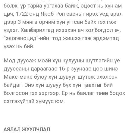
болж, үр тариа ургахаа байж, эцэст нь хүн ам
цөөрч, 1722 онд Якоб Роггевеныг ирэх үед арал
дээр 3 мянга орчим хүн угтсан байх гэх гэж
үздэг. Хөшөө барилгад ихээхэн ач холбогдол өгч,
“экогеноцид”-ийн тод жишээ гэж эрдэмтэд
үзэх нь бий.
Мод дуусаж моай хүн чулууны шүтлэгийн үе
дууссаны дараагаас 16-р зуунаас цоо шинэ
Маке-маке буюу хүн шувууг шүтэж эхэлсэн
байдаг. Энэ хүн шувуу бүх хүн төрөлхтөнг бий
болгосон гэх зэргээр. Ер нь баялаг төсөөлөн бодох
сэтгэхүйтэй хүмүүс юм.
АЯЛАЛ ЖУУЛЧЛАЛ