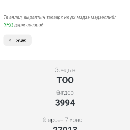
Та аялал, амралтын талаарх илүү их мэдээ мэдээллийг
ЭНД
дарж аваарай
Буцах
Зочдын
ТОО
Өчигдөр
4279
Өнгөрсөн 7 хоногт
28942