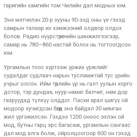
гаригийн хамгийн том Чилийн дал модных юм.
Энэ мэтчилэн 20-р зууны 90-ээд оны үе гэхэд
самрын талаар их хэмжээний олдвор олдох
болов. Радио нүүрстөрөгчийн шинжилгээгээр,
самар нь 780—860 настай болох нь тогтоогдсон
юм.
Ургамлын тоос хүртээж үржих үржлийг
судалдаг судлаач нарын тусламжтай тус үрийн
учрыг олсон. Ийм төрлийн үр нь галт уулын хорго
дотор, тэр дундаа, нуур-намаг балчиг, нам дор
газруудад түлхүү олддог. Пасхи арал шигүү ой
модоор хучигдсан бөгөөд энэ байдал 30 мянган
жил үргэжилсэн. Гэхдээ 1200 оноос эхлэн ой
мод, бутны гарц эрс багасаж, ургамлын сангаас
дал мод алга болж, ойролцоогоор 600 он гэхэд