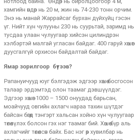
нотлоод байна. Өндөр нь ойролцоогоор 4 м,
хамгийн өндөр нь 20 м, жин нь 74-230 тонн орчим.
Энэ нь манай Жаррайсаг бурхан дүйхүйц гэсэн
үг. Нийт хүн чулууны 230 нь суурьтай, заримд нь
тусдаа улаан чулуугаар хийсэн цилиндрэн
хэлбэртэй малгай угласан байдаг. 400 гаруй хөшөөг
дуусгалгүй орхисон байдалтай байдаг.
Ямар зорилгоор бүтээв?
Рапануичууд юуг бэлгэдэж эдгээр хөшөө босгосон
талаар эрдэмтэд олон таамаг дэвшүүлдэг.
Эдгээр хөшөөг 1000 – 1500 онуудад барьсан,
моайчууд овгийн ахлагч нараа тахин шүтдэг
байсан бөгөөд тэнгэрт хальсан хойно хүн чулуугаар
төлөөлүлэх болсон гэх нэг таамаг бий. Хөшөө бүр аль
ахлагчийг төлөөлсөн байх. Бас нэг өөр хувилбар нь