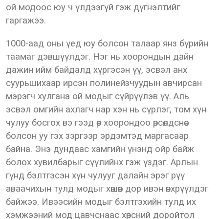
ой модоос юу ч үлдээгүй гэж дүгнэлтийг
гаргажээ.
1000-аад оны үед юу болсон талаар янз бүрийн
таамаг дэвшүүлдэг. Нэг нь хоорондын дайн
дажин ийм байдалд хүргэсэн үү, эсвэл анх
суурьшихаар ирсэн полинейзчуудын авчирсан
мэрэгч хулгана ой модыг сүйрүүлэв үү. Аль
эсвэл омгийн ахлагч нар хэн нь сүрлэг, том хүн
чулуу босгох вэ гээд өөр хоорондоо өрсөлдснөөс
болсон уу гэх зэргээр эрдэмтэд маргасаар
байна. Энэ дундаас хамгийн үнэнд ойр байж
болох хувилбарыг сүүлийнх гэж үздэг. Арлын
гүнд бэлтгэсэн хүн чулууг далайн эрэг рүү
аваачихын тулд модыг хөшөөн дор ивэн өнхрүүлдэг
байжээ. Ивээсийн модыг бэлтгэхийн тулд их
хэмжээний мод цавчснаас хөрсний доройтол