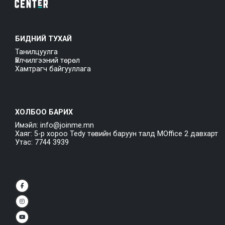
БИДНИЙ ТУХАЙ
Танилцуулга
Үйлчилгээний төрөл
Хамтрагч байгууллага
ХОЛБОО БАРИХ
Имэйл: info@joinme.mn
Хаяг: 5-р хороо Tedy төвийн баруун талд MOffice 2 давхарт
Утас: 7744 3939