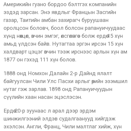
Америкийн гуано бордоо бэлтгэх компанийн
эздэд зарсан. Энэ явдлыг Францын Засгийн
газар, Таитийн амбан захирагч буруушаан
оролцсон боловч, боол болсон рапануичуудаас
хүнд нөхцөл, өвчин эмгэг, өлсгөлөнгөөс болж ердөө 15 хүн
амьд үлдсэн байв. Нутагтаа эргэн ирсэн 15 хүн
халдварт цэцэг өвчин тээж ирснээс арлын хүн ам
1877 он гэхэд 111 хүн болов.
1888 онд Номхон Далайн 2-р Дайнд ялалт
байгуулсан Чили Улс Пасхи арлыг өөрийн эзэмшил
нутаг гэж зарлав. 1898 онд Рапануичуудын
сүүлийн хаан насан эцэслэсэн.
Ердөө 20-р зуунаас л арал дээр эрдэм
шинжилгээний элдэв судалгаанууд хийгдэж
эхэлсэн. Англи, Франц, Чили малтлаг хийж, хүн