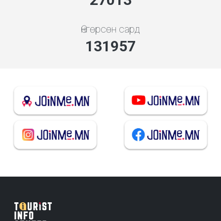
Өнгөрсөн сард
141383