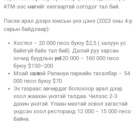
АТМ-ээс мөнгийг хязгаартай олгодог тал бий.
Пасхи арал дээрх юмсын үнэ цэнэ (2023 оны 4-р
сарын байдлаар):
Хостел – 20 000 песо буюу $2,5 ( халуун ус
байхгүй байх тал бий). Далай руу харсан
зочид буудлын өрөө 120 000 – 160 000 песо
буюу $150–200
Моай хөшөөтэй Рапануи паркийн тасалбар – 54
000 песо буюу $70
Эх газраас авчирдаг болохоор арал дээр
хоол жаахан үнэтэй талдаа. Чилээс 2-3
дахин үнэтэй. Улаан махтай эсвэл загастай
үндсэн хоол ресторанд 12 000 – 15 000 песо
байна.