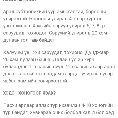
Арал субтропикийн уур амьсгалтай, борооны
улиралтай. Борооны улирал 4-7 сар хүртэл
үргэлжилнэ. Хамгийн сэрүүн улирал 6, 7, 8 -р
саруудад тохиодог. Сэрүүний улиралд 20 хэм
дулаан гол төлөв байдаг.
Халууны үе 12-3 саруудад тохионо. Дунджаар
26 хэм дулаан байна. Далайн ус 25 хүрч
бүлээцдэг. 1-р сарын сүүл -2-р сарын эхээр арал
дээр “Тапати” гэх наадам таардаг учир энэ үеэр
явбал хамгийн сонирхолтой.
ХЭДЭН ХОНОГООР ЯВАХ?
Пасхи арлаар аялах тур ихэвчлэн 4-10 хоногийн
тур байдаг. Хувиараа очих болбол хэд л бол хэд