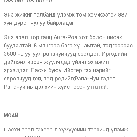
гэж ойлгож болно.
Энэ жижиг талбайд үлэмж том хэмжээтэй 887
хүн дүрст чулуу байрладаг.
Энэ арал цор ганц Анга-Роа хот болон нисэх
буудалтай. 8 мянгаас бага хүн амтай, тэдгээрээс
3500 нь уугуул рапануичууд эзэлдэг. Иргэдийн
дийлэнх ирсэн жуулчдад үйлчлэх ажил
эрхэлдэг. Пасхи буюу Ийстер гэх нэрийг
европчууд өгсөн, тэд өөрсдийгөө Рапа-Нуи гэдэг.
Рапануи нь дэлхийн хүйс гэсэн утгатай.
МОАЙ
Пасхи арал гэхээр л хүмүүсийн тархинд үлэмж