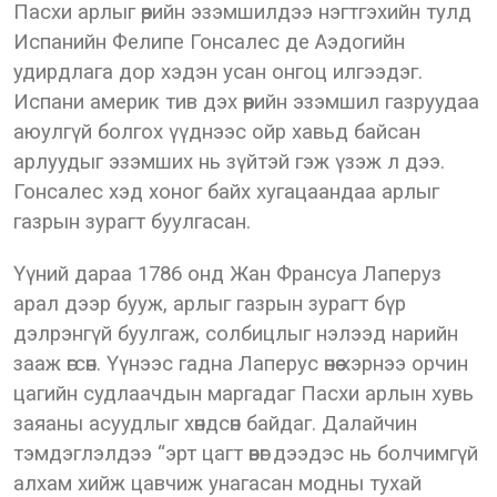
Пасхи арлыг өөрийн эзэмшилдээ нэгтгэхийн тулд
Испанийн Фелипе Гонсалес де Аэдогийн
удирдлага дор хэдэн усан онгоц илгээдэг.
Испани америк тив дэх өөрийн эзэмшил газруудаа
аюулгүй болгох үүднээс ойр хавьд байсан
арлуудыг эзэмших нь зүйтэй гэж үзэж л дээ.
Гонсалес хэд хоног байх хугацаандаа арлыг
газрын зурагт буулгасан.
Үүний дараа 1786 онд Жан Франсуа Лаперуз
арал дээр бууж, арлыг газрын зурагт бүр
дэлрэнгүй буулгаж, солбицлыг нэлээд нарийн
зааж өгсөн. Үүнээс гадна Лаперус өнөө хэрнээ орчин
цагийн судлаачдын маргадаг Пасхи арлын хувь
заяаны асуудлыг хөндсөн байдаг. Далайчин
тэмдэглэлдээ “эрт цагт өвөг дээдэс нь болчимгүй
алхам хийж цавчиж унагасан модны тухай