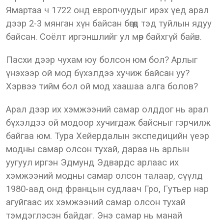
Ямартаа ч 1722 онд европчуудыг ирэх үед арал
дээр 2-3 мянган хүн байсан бөгөөд тэд туйлын ядуу
байсан. Соёлт иргэншлийг ул мөр байхгүй байв.
Пасхи дээр чухам юу болсон юм бол? Арлыг
үнэхээр ой мод бүхэлдээ хучиж байсан уу?
Хэрвээ тийм бол ой мод хаашаа алга болов?
Арал дээр их хэмжээний самар олддог нь арал
бүхэлдээ ой модоор хучигдаж байсныг гэрчилж
байгаа юм. Тура Хейердалын экспедицийн үеэр
модны самар олсон тухай, дараа нь арлын
уугуул иргэн Эдмунд Эдвардс арлаас их
хэмжээний модны самар олсон талаар, сүүлд
1980-аад онд францын судлаач Гро, Гутьер нар
агуйгаас их хэмжээний самар олсон тухай
тэмдэглэсэн байдаг. Энэ самар нь манай