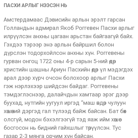
ПАСХИ АРЛЫГ НЭЭСЭН НЬ
Амстердамаас Дэвисийн арлын эрэлт гарсан
Голландын адмирал Якоб Роггевен Пасхи арлыг
илрүүлсэн анхны цагаан арьстан байгаагүй байх.
Гэхдээ тэрээр энэ арлын байршил болон
дүрслэн тодорхойлсон анхны хүн. Роггевены
гурван онгоц 1722 оны 4-р сарын 5-ний өдөр
христийн шашны Ариун Пасхийн өдөр үл мэдэгдэх
арал дээр хүрч очсон болохоор арлыг Пасхи
гэж нэрлэхээр шийдсэн байдаг. Роггевены
тэмдэглэснээр, далайчдын хамтаар эрэг дээр
буухад, нутгийн уугуул иргэд “маш өндөр чулуун
хөшөөний дэргэд гал түлээд байж байсан. Бат бөх
олсгүй, модон бэхэлгээгүй тэд яаж ийм хөшөө
босгосон нь бидний гайхшлыг төрүүлсэн. Тус
газар 2-3 мянга орчим хүн байсан.