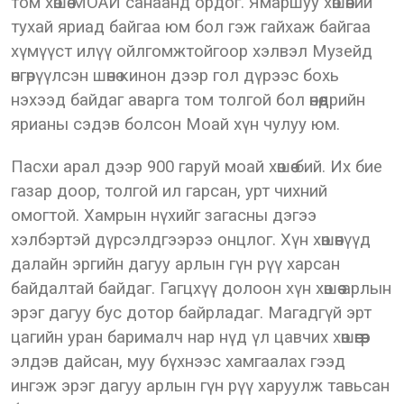
том хөшөө МОАЙ санаанд ордог. Ямаршуу хөшөөний
тухай яриад байгаа юм бол гэж гайхаж байгаа
хүмүүст илүү ойлгомжтойгоор хэлвэл Музейд
өнгөрүүлсэн шөнө кинон дээр гол дүрээс бохь
нэхээд байдаг аварга том толгой бол өнөөдрийн
ярианы сэдэв болсон Моай хүн чулуу юм.
Пасхи арал дээр 900 гаруй моай хөшөө бий. Их бие
газар доор, толгой ил гарсан, урт чихний
омогтой. Хамрын нүхийг загасны дэгээ
хэлбэртэй дүрсэлдгээрээ онцлог. Хүн хөшөөнүүд
далайн эргийн дагуу арлын гүн рүү харсан
байдалтай байдаг. Гагцхүү долоон хүн хөшөө арлын
эрэг дагуу бус дотор байрладаг. Магадгүй эрт
цагийн уран барималч нар нүд үл цавчих хөшөөгөөр
элдэв дайсан, муу бүхнээс хамгаалах гээд
ингэж эрэг дагуу арлын гүн рүү харуулж тавьсан