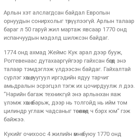
Арлын хэт алслагдсан байдал Европын
орнуудын сонирхолыг төрүүлээгүй. Арлын талаар
бараг л 50 гаруй жил мартаж явсаар 1770 онд
испанчуудын мэдэлд шилжсэн байдаг.
1774 онд ахмад Жеймс Кук арал дээр бууж,
Роггевенаас дутахааргүйгээр гайхсан бөгөөд энэ
талаар тэмдэглэж үлдээсэн байдаг. Гайхалтай
сүрлэг хөшөө, уугуул иргэдийн ядуу тарчиг
амьдралын эсрэгцэл тэгж их цочирдуулж л дээ.
“Нарийн багаж техникгүй энэ арлынхан яаж
үлэмж хөшөө барьж, дээр нь толгойд нь ийм том
цилиндр углаж чадсаныг төсөөлөхөд ч бэрх юм” гэж
байжээ.
Кукийг очихоос 4 жилийн өмнө буюу 1770 онд