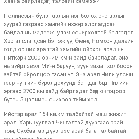
Хаана байрладаг, талбайн хэмжээ?
Полинезын бүлэг арлын нэг болох энэ арлыг
хуурай газраас хамгийн ихээр алслагдсан
байдал нь мэдээж улам сонирхолтой болгодог.
Хэр алслагдсан бэ гэж үү, Өмнөд Номхон далайн
голд орших аралтай хамгийн ойрхон арал нь
Питкэрн 2000 орчим км-н зайд байрладаг. энэ
нь зүйрлэвэл МУ-н баруун, зүүн захыг холбосон
зайтай ойролцоо гэсэн үг. Энэ арал Чили улсын
гзар нутгийн бүрэлдэхүүнд багтдаг бөгөөд Чилийн
эргээс 3700 км зайд байрладаг бөгөөд онгоцоор
бүтэн 5 цаг нисч очихоор тийм хол.
Ийстэр арал 164 кв.км талбайтай маш жижиг
арал. Харьцуулвал Чингэлтэй дүүргээс арай
том, Сүхбаатар дүүргээс арай бага талбайтай