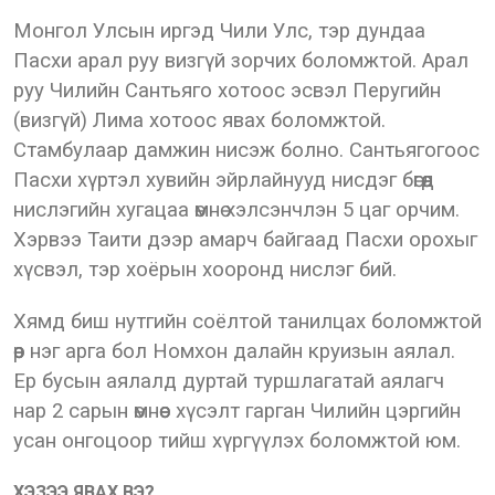
Монгол Улсын иргэд Чили Улс, тэр дундаа
Пасхи арал руу визгүй зорчих боломжтой. Арал
руу Чилийн Сантьяго хотоос эсвэл Перугийн
(визгүй) Лима хотоос явах боломжтой.
Стамбулаар дамжин нисэж болно. Сантьягогоос
Пасхи хүртэл хувийн эйрлайнууд нисдэг бөгөөд
нислэгийн хугацаа өмнө хэлсэнчлэн 5 цаг орчим.
Хэрвээ Таити дээр амарч байгаад Пасхи орохыг
хүсвэл, тэр хоёрын хооронд нислэг бий.
Хямд биш нутгийн соёлтой танилцах боломжтой
өөр нэг арга бол Номхон далайн круизын аялал.
Ер бусын аялалд дуртай туршлагатай аялагч
нар 2 сарын өмнөөс хүсэлт гарган Чилийн цэргийн
усан онгоцоор тийш хүргүүлэх боломжтой юм.
ХЭЗЭЭ ЯВАХ ВЭ?