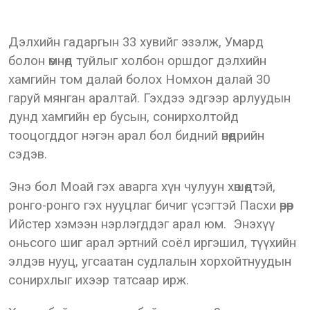
Дэлхийн гадаргын 33 хувийг эзэлж, Умард
болон өмнөд туйлыг холбон оршдог дэлхийн
хамгийн том далай болох Номхон далай 30
гаруй мянган аралтай. Гэхдээ эдгээр арлуудын
дунд хамгийн ер бусын, сонирхолтойд
тооцогддог нэгэн арал бол бидний өнөөдрийн
сэдэв.
Энэ бол Моай гэх аварга хүн чулуун хөшөөдтэй,
ронго-ронго гэх нууцлаг бичиг үсэгтэй Пасхи өөрөөр
Ийстер хэмээн нэрлэгддэг арал юм. Энэхүү
оньсого шиг арал эртний соёл иргэшил, түүхийн
элдэв нууц, угсаатан судлалын хорхойтнуудын
сонирхлыг ихээр татсаар ирж.