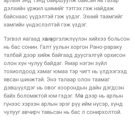
арлын энд тэнд байршуулж байсан нь газар
дэлхийн үржил шимийг тэтгэх гэж найдаж
байснаас үүдэлтэй гэж үздэг. Эхний таамгийг
хамгийн үндэслэлтэй гэж үздэг.
Тэгвэл яагаад хөшөө үргэлжлүүлэн хийхээ больсон
нь бас сонин. Галт уулын хоргон Рано-рараку
талбай дээр хийж байгаад дуусгалгүй орхисон
олон хүн чулуу байдаг. Ямар нэгэн зүйл
тохиолдоод хамаг юмаа тэр чигт нь үлдээгээд
явсан шинжтэй. Энэ талаар олон таамаг
дэвшүүлдэг нь овог хоорондын дайн дэгдсэн
байх боломжтой юм гэдэг. Мөн дээр нь арлын
гүнээс хэрхэн арлын эрэг рүү ийм нүсэр, хүнд
чулууг авчирч тавьсан нь бас л сонирхолтой.