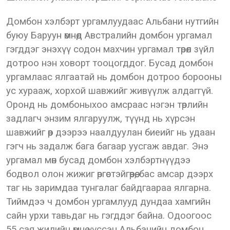
Домбон хэлбэрт ургамлуудаас Альбани нутгийн
буюу Баруун өмнөд Австралийн домбон ургамал
гэгддэг энэхүү содон махчин ургамал төрөл зүйл
дотроо нэн ховорт тооцогддог. Бусад домбон
ургамлаас ялгаатай нь домбон дотроо борооны
ус хурааж, хорхой шавжийг живүүлж алдаггүй.
Оронд нь домбоныхоо амсраас нэгэн төрлийн
задлагч энзим ялгаруулж, түүнд нь хүрсэн
шавжийг өөр дээрээ наалдуулан биеийг нь удаан
гэгч нь задалж бага багаар уусгаж авдаг. Энэ
ургамал мөн бусад домбон хэлбэртнүүдээ
бодвол олон жижиг өргөстэйгөөрөө, бас амсар дээрх
таг нь заримдаа тунгалаг байдгаараа ялгарна.
Тиймдээ ч домбон ургамлууд дундаа хамгийн
сайн урхи тавьдаг нь гэгддэг байна. Одоогоос
55 сая жилийн өмнө үүссэн Альбанийн домбон