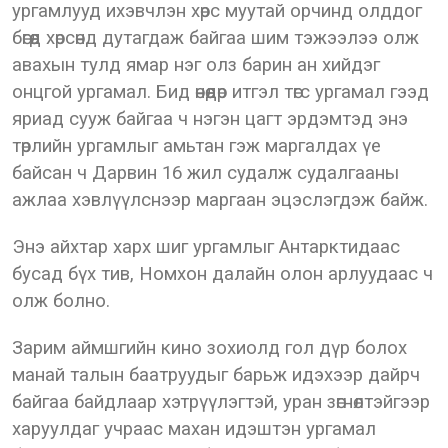
ургамлууд ихэвчлэн хөрс муутай орчинд олддог
бөгөөд хөрсөнд дутагдаж байгаа шим тэжээлээ олж
авахын тулд ямар нэг олз барин ан хийдэг
онцгой ургамал. Бид өнөөдөр итгэл төгс ургамал гээд
яриад сууж байгаа ч нэгэн цагт эрдэмтэд энэ
төрлийн ургамлыг амьтан гэж маргалдах үе
байсан ч Дарвин 16 жил судалж судалгааны
ажлаа хэвлүүлснээр маргаан эцэслэгдэж байж.
Энэ айхтар харх шиг ургамлыг Антарктидаас
бусад бүх тив, Номхон далайн олон арлуудаас ч
олж болно.
Зарим аймшгийн кино зохиолд гол дүр болох
манай талын баатруудыг барьж идэхээр дайрч
байгаа байдлаар хэтрүүлэгтэй, уран зөгнөлтэйгээр
харуулдаг учраас махан идэштэн ургамал