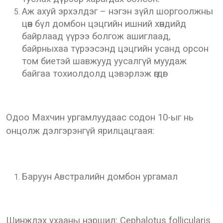
Аж ахуй эрхэлдэг – нэгэн зүйл шоргоолжны
цөөн бүл домбон цэцгийн ишний хөндийд
байрлаад үүрээ болгож ашиглаад,
байрныхаа түрээсэнд цэцгийн усанд орсон
том биетэй шавжууд уусалгүй муудаж
байгаа тохиолдолд цэвэрлэж өгдөг
Одоо Махчин ургамлуудаас содон 10-ыг нь
онцолж дэлгэрэнгүй ярилцацгаая:
Баруун Австралийн домбон ургамал
Шинжлэх ухааны нэршил: Cephalotus follicularis