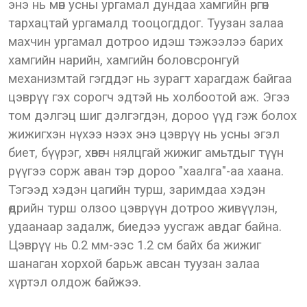
энэ нь мөн усны ургамал дундаа хамгийн өргөн
тархацтай ургамалд тооцогддог. Туузан залаа
махчин ургамал дотроо идэш тэжээлээ барих
хамгийн нарийн, хамгийн боловсронгуй
механизмтай гэгддэг нь зурагт харагдаж байгаа
цэврүү гэх сорогч эдтэй нь холбоотой аж. Эгээ
том дэлгэц шиг дэлгэгдэн, дороо үүд гэж болох
жижигхэн нүхээ нээх энэ цэврүү нь усны эгэл
биет, бүүрэг, хөвөгч нялцгай жижиг амьтдыг түүн
рүүгээ сорж аван тэр дороо "хаалга"-аа хаана.
Тэгээд хэдэн цагийн турш, заримдаа хэдэн
өдрийн турш олзоо цэврүүн дотроо живүүлэн,
удаанаар задалж, биедээ уусгаж авдаг байна.
Цэврүү нь 0.2 мм-ээс 1.2 см байх ба жижиг
шанаган хорхой барьж авсан туузан залаа
хүртэл олдож байжээ.