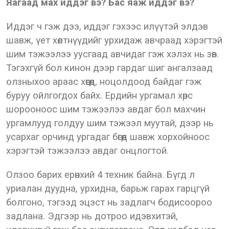
Яагаад мах иддэг вэ? Бас яаж иддэг вэ?
Иддэг ч гэж дээ, иддэг гэхээс илүүтэй элдэв
шавж, үет хөлтнүүдийг урхидаж авчраад хэрэгтэй
шим тэжээлээ уусгаад авчидаг гэж хэлэх нь зөв.
Тэгэхгүй бол кинон дээр гардаг шиг ангалзаад
олзныхоо араас хөөгөөд, ноцолдоод байдаг гэж
буруу ойлгогдох байх. Ердийн ургамал хөрс
шорооноос шим тэжээлээ авдаг бол махчин
ургамлууд голдуу шим тэжээл муутай, дээр нь
усархаг орчинд ургадаг бөгөөд шавж хорхойноос
хэрэгтэй тэжээлээ авдаг онцлогтой.
Олзоо барих ерөнхий 4 техник байна. Бүгд л
уриалан дуудна, урхидна, барьж гарах гарцгүй
болгоно, тэгээд эцэст нь задлагч бодисоороо
задлана. Эдгээр нь дотроо идэвхитэй,