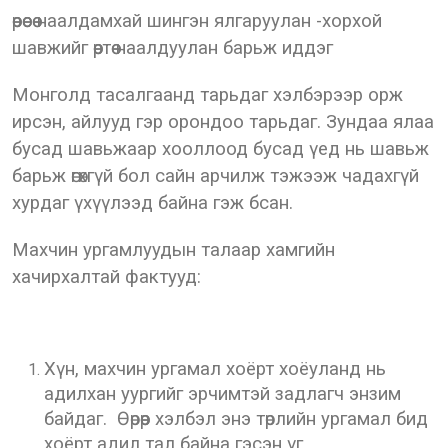
өөрөөсөө наалдамхай шингэн ялгаруулан -хорхой
шавжийг өөртөө наалдуулан барьж иддэг
Монголд тасалгаанд тарьдаг хэлбэрээр орж
ирсэн, айлууд гэр орондоо тарьдаг. Зундаа ялаа
бусад шавьжаар хооллоод бусад үед нь шавьж
барьж өгөхгүй бол сайн арчилж тэжээж чадахгүй
хурдаг үхүүлээд байна гэж бсан.
Махчин ургамлуудын талаар хамгийн
хачирхалтай фактууд:
Хүн, махчин ургамал хоёрт хоёуланд нь
адилхан уургийг эрчимтэй задлагч энзим
байдаг. Өөрөөр хэлбэл энэ төрлийн ургамал бид
хоёрт адил тал байна гэсэн үг.