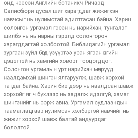
онд нээсэн Английн ботаникч Ричард
Салисбюри дусал шиг харагддаг жижигхэн
навчсыг нь нулимстай адилтгасан байна. Харин
солонгон ургамал гэсэн нь нарийхан, тунгалаг
шилбэ нь нь нарны гэрэлд солонгорон
харагддагтай холбоотой. Библидагийн ургамал
зургаан зүйл бөгөөд үзүүртээ усан ягаан өнгийн
цэцэгтэй нь хамгийн ховорт тооцогддог.
Солонгон ургамлын урт нарийхан мөчрүүд
наалдамхай шингэн ялгаруулж, шавж хорхой
татдаг байна. Харин бие дээр нь наалдсан шавж
хорхойг яг ч бүхлээр нь задалж идэлгүй, хамаг
шингэнийг нь сорж авна. Ургамал судлаачдын
таамагладгаар нулимсан хэлбэртэй навчийг нь
жижиг хорхой шавж балтай андуурдаг
бололтой.