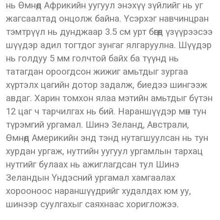
нь Өмнөд Африкийн уугуул энэхүү зүйлийг нь уг
жагсаалтад онцолж байна. Үсэрхэг навчинцран
тэмтрүүл нь дунджаар 3.5 см урт бөгөөд үзүүрээсээ
шүүдэр адил тогтдог зунгаг ялгаруулна. Шүүдэр
нь голдуу 5 мм голчтой байх ба түүнд нь
татагдан ороогдсон жижиг амьтдыг зургаа
хүртэлх цагийн дотор задалж, биедээ шингээж
авдаг. Харин томхон ялаа мэтийн амьтдыг бүтэн
12 цаг ч тарчилгах нь бий. Нараншүүдэр мөн тун
түрэмгий ургамал. Шинэ Зеланд, Австрали,
Өмнөд Америкийн энд тэнд нутагшуулсан нь тун
хурдан ургаж, нутгийн уугуул ургамлын тархац
нутгийг булаах нь ажиглагдсан тул Шинэ
Зеландын Үндэсний ургамал хамгаалах
хорооноос нараншүүдрийг худалдах юм уу,
шинээр суулгахыг саяхнаас хоригложээ.