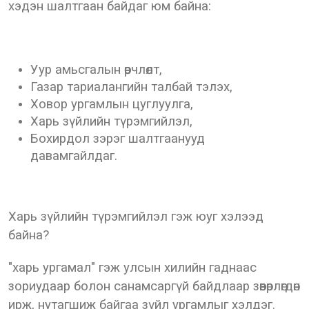
хэдэн шалтгаан байдаг юм байна:
Уур амьсгалын өөрчлөлт,
Газар тариалангийн талбай тэлэх,
Ховор ургамлын цуглуулга,
Харь зүйлийн түрэмгийлэл,
Бохирдол зэрэг шалтгаанууд
давамгайлдаг.
Харь зүйлийн түрэмгийлэл гэж юуг хэлээд
байна?
"харь ургамал" гэж улсын хилийн гаднаас
зориудаар болон санамсаргүй байдлаар зөөвөрлөгдөн
ирж, нутагшиж байгаа зүйл ургамлыг хэлдэг.