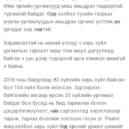
Ийм төрлийн ургамлууд маш амьдрах чадвартай
түрэмгий байдаг. Өөрөөр хэлбэл тухайн газрын
унаган ургамлуудын амьдрах орчинг устгаж өөрөө
ургадаг хор хөнөөлтэй.
Харамсалтай нь манай улсад ч харь зүйл
ургамлын тархалт маш том аюул дагуулаад
байгаа ч үүн дээр тодорхой арга хэмжээ аваагүй
л байна.
2016 оны байдлаар 82 зүйлийн харь зүйл байсан
бол 154 зүйл болж ихэссэн. Эдгээрээс
байгалийн аясаар ирсэн 33 зүйлийн ургамал
байдаг бол бусад нь бид тариалан болон
цэцэрлэгжүүлэлт, нөхөн сэргээлтэд хэрэглэхээр
тарьж, тархах боломж олгосон гэсэн үг. Раапс
жишээлбэл харь зүйл бөгөөд хөрсний үржил шимийг