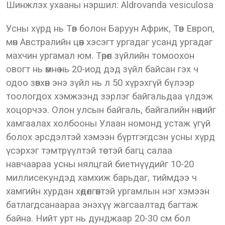
Шинжлэх ухааны нэршил: Aldrovanda vesiculosa
Усны хүрд нь Төв болон Баруун Африк, Төв Европ,
мөн Австралийн цөөн хэсэгт ургадаг усанд ургадаг
махчин ургамал юм. Төрөл зүйлийн томоохон
овогт нь өмнө нь 20-иод дэд зүйл байсан гэх ч
одоо зөвхөн энэ зүйл нь л 50 хүрэхгүй бүлээр
тоологдох хэмжээнд зэрлэг байгальдаа үлдэж
хоцорчээ. Олон улсын байгаль, байгалийн нөөцийг
хамгаалах холбооны Улаан номонд устаж үгүй
болох эрсдэлтэй хэмээн бүртгэгдсэн усны хүрд
үсэрхэг тэмтрүүлтэй төстэй багц салаа
навчаараа усны нялцгай биетнүүдийг 10-20
миллисекундэд хамхиж барьдаг, тиймдээ ч
хамгийн хурдан хөдөлгөөнтэй ургамлын нэг хэмээн
батлагдсанаараа энэхүү жагсаалтад багтаж
байна. Нийт урт нь дунджаар 20-30 см бол