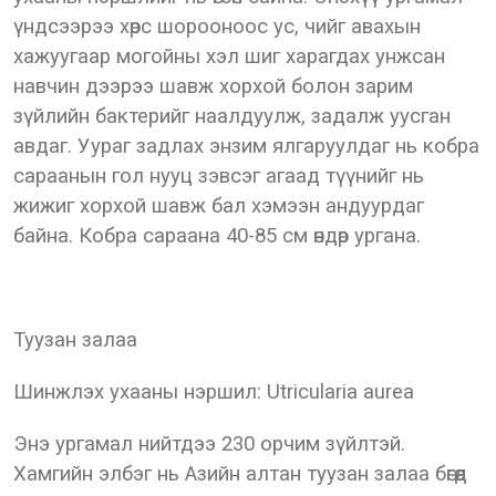
үндсээрээ хөрс шорооноос ус, чийг авахын
хажуугаар могойны хэл шиг харагдах унжсан
навчин дээрээ шавж хорхой болон зарим
зүйлийн бактерийг наалдуулж, задалж уусган
авдаг. Уураг задлах энзим ялгаруулдаг нь кобра
сараанын гол нууц зэвсэг агаад түүнийг нь
жижиг хорхой шавж бал хэмээн андуурдаг
байна. Кобра сараана 40-85 см өндөр ургана.
Туузан залаа
Шинжлэх ухааны нэршил: Utricularia aurea
Энэ ургамал нийтдээ 230 орчим зүйлтэй.
Хамгийн элбэг нь Азийн алтан туузан залаа бөгөөд