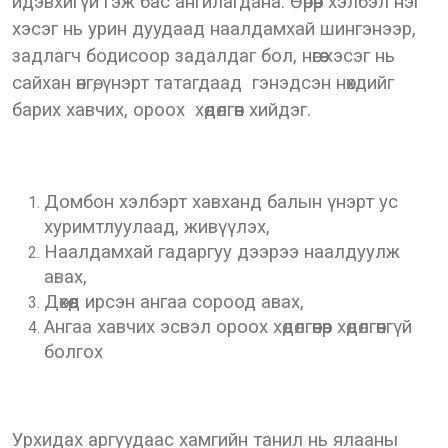
идэвхигүй гэж бас ангилагдана. Өөрөөр хэлбэл нэг
хэсэг нь урин дуудаад наалдамхай шингэнээр,
задлагч бодисоор задалдаг бол, нөгөө хэсэг нь
сайхан өнгө, үнэрт татагдаад гэнэдсэн нөхдийг
барих хавчих, ороох хөдөлгөөн хийдэг.
Домбон хэлбэрт хавханд балын үнэрт ус
хуримтлуулаад, живүүлэх,
Наалдамхай гадаргуу дээрээ наалдуулж
авах,
Дөхөөд ирсэн ангаа сороод авах,
Ангаа хавчих эсвэл ороох хөдөлгөөнөөр хөдөлгөөнгүй
болгох
Урхидах аргуудаас хамгийн танил нь ялааны