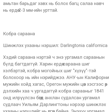
амьтан барьдаг хавх нь болох багц салаа навч
нь ердөө 2-3 мм-ийн урттай.
Кобра сараана
Шинжлэх ухааны нэршил: Darlingtonia californica
Хэдий сараана нэртэй ч энэ ургамал сараанын
бүлд багтдаггүй. Харин ердөө сараана шиг
хэлбэртэй, кобра могойных шиг "хүзүү"-тэй
болохоор нь ийн нэрийджээ. АНУ-ын Калифорни
мужийн хойд хагас, Орегон мужийн цөөн хэсгээс өөр
дэлхийн хаа ч ургадаггүй кобра сарааныг 1841
онд илрүүлсэн бөгөөд анхлан судалсан ургамал
судлаач Уильям Дарлингтоны нэрээр шинжлэх
ухааны нэршлийг нь өгсөн байна. Энэхүү ургамал