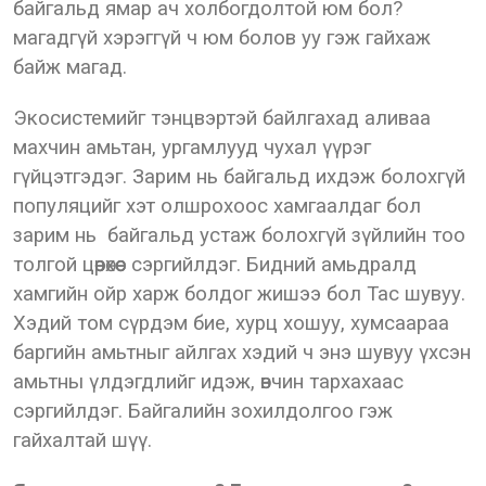
байгальд ямар ач холбогдолтой юм бол?
магадгүй хэрэггүй ч юм болов уу гэж гайхаж
байж магад.
Экосистемийг тэнцвэртэй байлгахад аливаа
махчин амьтан, ургамлууд чухал үүрэг
гүйцэтгэдэг. Зарим нь байгальд ихдэж болохгүй
популяцийг хэт олшрохоос хамгаалдаг бол
зарим нь байгальд устаж болохгүй зүйлийн тоо
толгой цөөрөхөөс сэргийлдэг. Бидний амьдралд
хамгийн ойр харж болдог жишээ бол Тас шувуу.
Хэдий том сүрдэм бие, хурц хошуу, хумсаараа
баргийн амьтныг айлгах хэдий ч энэ шувуу үхсэн
амьтны үлдэгдлийг идэж, өвчин тархахаас
сэргийлдэг. Байгалийн зохилдолгоо гэж
гайхалтай шүү.