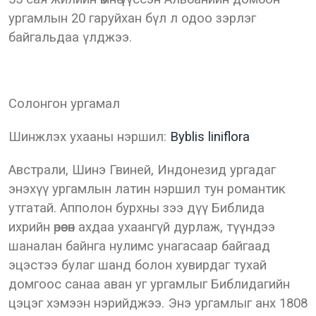
ургамлын 20 гаруйхан бүл л одоо зэрлэг
байгальдаа үлджээ.
Солонгон ургамал
Шинжлэх ухааны нэршил:
Byblis liniflora
Австрали, Шинэ Гвиней, Индонезид ургадаг
энэхүү ургамлын латин нэршил тун романтик
утгатай. Апполон бурхны зээ дүү Библида
ихрийн өрөөсөн ахдаа ухаангүй дурлаж, түүндээ
шаналан байнга нулимс унагасаар байгаад
эцэстээ булаг шанд болон хувирдаг тухай
домгоос санаа аван уг ургамлыг Библидагийн
цэцэг хэмээн нэрийджээ. Энэ ургамлыг анх 1808