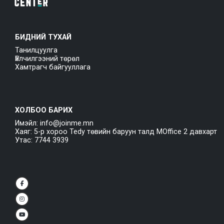
БИДНИЙ ТУХАЙ
Танилцуулга
Үйлчилгээний төрөл
Хамтрагч байгууллага
ХОЛБОО БАРИХ
Имэйл: info@joinme.mn
Хаяг: 5-р хороо Tedy төвийн баруун талд MOffice 2 давхарт
Утас: 7744 3939