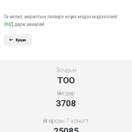
Та аялал, амралтын талаарх илүү их мэдээ мэдээллийг
ЭНД
дарж аваарай
Буцах
Зочдын
ТОО
Өчигдөр
4279
Өнгөрсөн 7 хоногт
28944