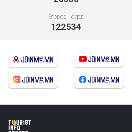
Өнгөрсөн сард
141385