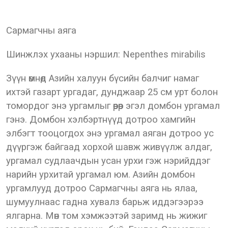
Сармагчны аяга
Шинжлэх ухааны нэршил: Nepenthes mirabilis
Зүүн өмнөд Азийн халуун бүсийн балчиг намаг
ихтэй газарт ургадаг, дунджаар 25 см урт болон
томордог энэ ургамлыг өөрөөр эгэл домбон ургамал
гэнэ. Домбон хэлбэртнүүд дотроо хамгийн
элбэгт тооцогдох энэ ургамал аяган дотроо ус
дүүргэж байгаад хорхой шавж живүүлж алдаг,
ургамал судлаачдын усан урхи гэж нэрийддэг
нарийн урхитай ургамал юм. Азийн домбон
ургамлууд дотроо Сармагчны аяга нь ялаа,
шумуулнаас гадна хувалз барьж иддэгээрээ
ялгарна. Мөн том хэмжээтэй заримд нь жижиг