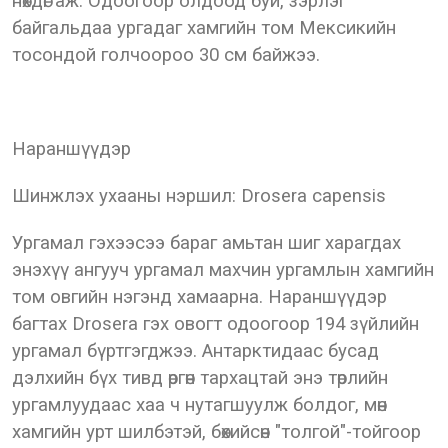
нөхдөг аж. Одоогоор олдоод буй, зэрлэг
байгальдаа ургадаг хамгийн том Мексикийн
тосондой голчоороо 30 см байжээ.
Нараншүүдэр
Шинжлэх ухааны нэршил: Drosera capensis
Ургамал гэхээсээ бараг амьтан шиг харагдах
энэхүү ангууч ургамал махчин ургамлын хамгийн
том овгийн нэгэнд хамаарна. Нараншүүдэр
багтах Drosera гэх овогт одоогоор 194 зүйлийн
ургамал бүртгэгджээ. Антарктидаас бусад
дэлхийн бүх тивд өргөн тархацтай энэ төрлийн
ургамлуудаас хаа ч нутагшуулж болдог, мөн
хамгийн урт шилбэтэй, бөхийсөн "толгой"-тойгоор