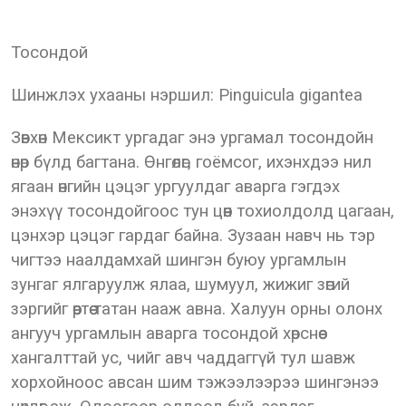
Тосондой
Шинжлэх ухааны нэршил: Pinguicula gigantea
Зөвхөн Мексикт ургадаг энэ ургамал тосондойн
өнөр бүлд багтана. Өнгөлөг, гоёмсог, ихэнхдээ нил
ягаан өнгийн цэцэг ургуулдаг аварга гэгдэх
энэхүү тосондойгоос тун цөөн тохиолдолд цагаан,
цэнхэр цэцэг гардаг байна. Зузаан навч нь тэр
чигтээ наалдамхай шингэн буюу ургамлын
зунгаг ялгаруулж ялаа, шумуул, жижиг зөгий
зэргийг өөртөө татан нааж авна. Халуун орны олонх
ангууч ургамлын аварга тосондой хөрснөөс
хангалттай ус, чийг авч чаддаггүй тул шавж
хорхойноос авсан шим тэжээлээрээ шингэнээ