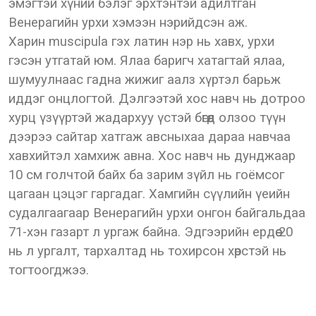
эмэгтэй хүний бэлэг эрхтэнтэй адилтган
Венерагийн урхи хэмээн нэрийдсэн аж.
Харин muscipulа гэх латин нэр нь хавх, урхи
гэсэн утгатай юм. Ялаа баригч хатагтай ялаа,
шумуулнаас гадна жижиг аалз хүртэл барьж
иддэг онцлогтой. Дэлгээтэй хос навч нь дотроо
хурц үзүүртэй жадархуу үстэй бөгөөд олзоо түүн
дээрээ сайтар хатгаж авсныхаа дараа навчаа
хавхийтэл хамхиж авна. Хос навч нь дунджаар
10 см голчтой байх ба зарим зүйл нь гоёмсог
цагаан цэцэг гаргадаг. Хамгийн сүүлийн үеийн
судалгаагаар Венерагийн урхи онгон байгальдаа
71-хэн газарт л ургаж байна. Эдгээрийн ердөө 20
нь л ургалт, тархалтад нь тохирсон хөрстэй нь
тогтоогджээ.