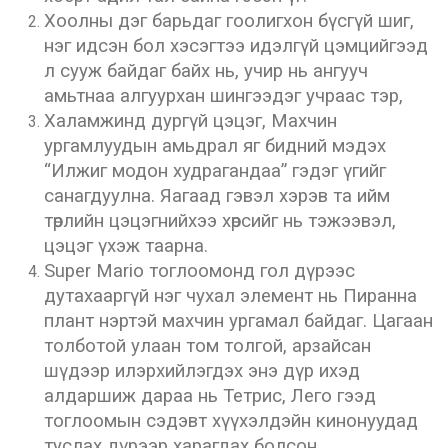
Хоолны дэг барьдаг гоолигхон бүсгүй шиг,
нэг идсэн бол хэсэгтээ идэлгүй цэмцийгээд
л сууж байдаг байх нь, учир нь ангууч
амьтнаа алгуурхан шингээдэг учраас тэр,
Халамжинд дургүй цэцэг, Махчин
ургамлуудын амьдрал яг бидний мэдэх
“Илжиг модон худрагандаа” гэдэг үгийг
санагдуулна. Яагаад гэвэл хэрэв та ийм
төрлийн цэцэгнийхээ хөрсийг нь тэжээвэл,
цэцэг үхэж таарна.
Super Mario тоглоомонд гол дүрээс
дутахааргүй нэг чухал элемент нь Пиранна
плант нэртэй махчин ургамал байдаг. Цагаан
толботой улаан том толгой, арзайсан
шүдээр илэрхийлэгдэх энэ дүр ихэд
алдаршиж дараа нь Тетрис, Лего гээд
тоглоомын сэдэвт хүүхэлдэйн кинонуудад
туслах дүрээр харагдах болсон.