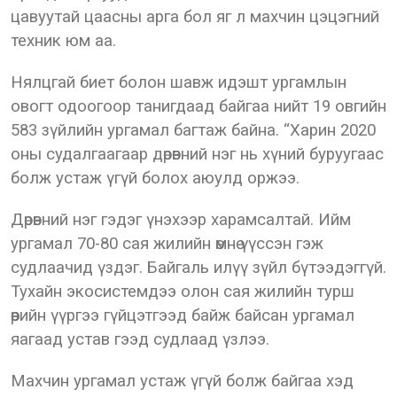
цавуутай цаасны арга бол яг л махчин цэцэгний
техник юм аа.
Нялцгай биет болон шавж идэшт ургамлын
овогт одоогоор танигдаад байгаа нийт 19 овгийн
583 зүйлийн ургамал багтаж байна. “Харин 2020
оны судалгаагаар дөрөвний нэг нь хүний буруугаас
болж устаж үгүй болох аюулд оржээ.
Дөрөвний нэг гэдэг үнэхээр харамсалтай. Ийм
ургамал 70-80 сая жилийн өмнө үүссэн гэж
судлаачид үздэг. Байгаль илүү зүйл бүтээдэггүй.
Тухайн экосистемдээ олон сая жилийн турш
өөрийн үүргээ гүйцэтгээд байж байсан ургамал
яагаад устав гээд судлаад үзлээ.
Махчин ургамал устаж үгүй болж байгаа хэд