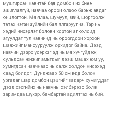
мушгирсан навчтай бөгөөд домбон их биеэ
ашиглалгүй, навчаа ороон олзоо барьж авдаг
онцлогтой. Мөн ялаа, шумуул, зөгий, шоргоолж
татах нэгэн зүйлийн бал ялгаруулна. Тэр нь
хэдий чихэрлэг боловч хортой алколоид
агуулдаг тул навчинд нь ороогдсон хорхой
шавжийг мансууруулж орхидог байна. Дээд
навчин дээрх үсэрхэг эд нь мөн хүчгүйдэж,
сульдсан жижиг амьтдыг дээш мацах юм уу,
хумигдсан навчнаас нь салж холдон нисэхэд
саад болдог. Дунджаар 50 см өндөр болон
ургадаг шар домбон цэцгийг задарч хумигддаг
дээд хэсгийнх нь навчны хэлбэрээс болж
заримдаа шүхэр, бамбартай адилтгах нь бий.