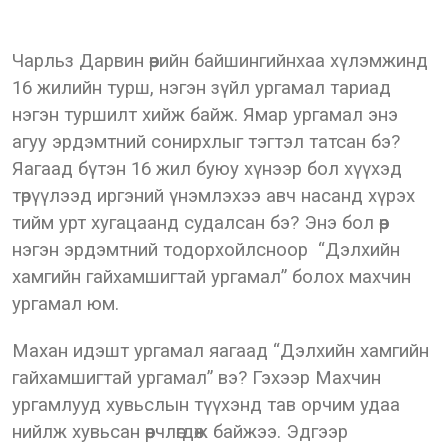
Чарльз Дарвин өөрийн байшингийнхаа хүлэмжинд
16 жилийн турш, нэгэн зүйл ургамал тариад
нэгэн туршилт хийж байж. Ямар ургамал энэ
агуу эрдэмтний сонирхлыг тэгтэл татсан бэ?
Яагаад бүтэн 16 жил буюу хүнээр бол хүүхэд
төрүүлээд иргэний үнэмлэхээ авч насанд хүрэх
тийм урт хугацаанд судалсан бэ? Энэ бол өөр
нэгэн эрдэмтний тодорхойлсноор “Дэлхийн
хамгийн гайхамшигтай ургамал” болох махчин
ургамал юм.
Махан идэшт ургамал яагаад “Дэлхийн хамгийн
гайхамшигтай ургамал” вэ? Гэхээр Махчин
ургамлууд хувьслын түүхэнд тав орчим удаа
нийлж хувьсан өөрчлөгдөж байжээ. Эдгээр