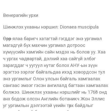
Венерагийн урхи
Шинжлэх ухааны нэршил: Dionaea muscipulа
Өөрөөр ялаа баригч хатагтай гэгддэг энэ ургамал
магадгүй бүх махчин ургамал дотроос
хүмүүсийн хамгийн сайн мэдэх нь болов уу. Хаа
ч ургах чадвартай, дэлхий хаа сайгүй элбэг
зарагддаг ч уугуул нутаг болох АНУ-ын зүүн
эрэгтээ зэрлэг байгальдаа ихэд ховордсон тул
энэ ургамлыг Олон улсын байгаль хамгаалах
сангаас эмзэг гэсэн ангилалд багтаан хамгаалах
болжээ. Шинжлэх ухааны нэршлийг нь 1768 онд
анх бодож олсон Английн ботаникч Жон Эллис
уг ургамлын дэлгээтэй үеийн төрх байдлыг