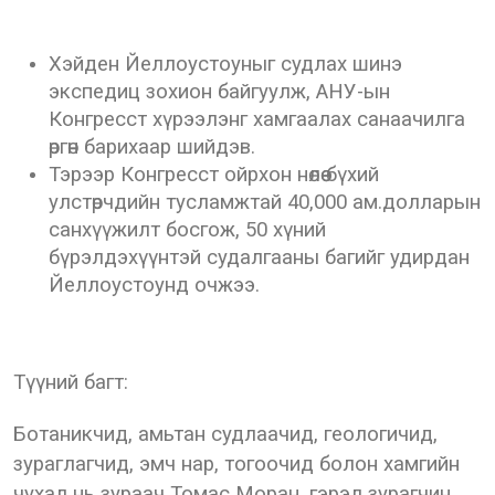
Хэйден Йеллоустоуныг судлах шинэ
экспедиц зохион байгуулж, АНУ-ын
Конгресст хүрээлэнг хамгаалах санаачилга
өргөн барихаар шийдэв.
Тэрээр Конгресст ойрхон нөлөө бүхий
улстөрчдийн тусламжтай 40,000 ам.долларын
санхүүжилт босгож, 50 хүний
бүрэлдэхүүнтэй судалгааны багийг удирдан
Йеллоустоунд очжээ.
Түүний багт:
Ботаникчид, амьтан судлаачид, геологичид,
зураглагчид, эмч нар, тогоочид болон хамгийн
чухал нь зураач Томас Моран, гэрэл зурагчин