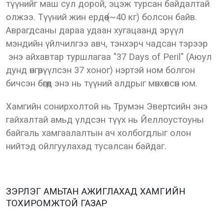
түүнийг маш сул дорой, эцэж турсан байдалтай
олжээ. Түүний жин ердөө (~40 кг) болсон байв.
Аврагдсаны дараа удаан хугацаанд эрүүл
мэндийн үйлчилгээ авч, тэнхэрч чадсан тэрээр
энэ айхавтар туршлагаа "37 Days of Peril" (Аюул
дунд өнгөрүүлсэн 37 хоног) нэртэй ном болгон
бичсэн бөгөөд энэ нь түүний алдрыг мөнхөлсөн юм.
Хамгийн сонирхолтой нь Трумэн Эвертсийн энэ
гайхалтай амьд үлдсэн түүх нь Йеллоустоуны
байгаль хамгаалалтын ач холбогдлыг олон
нийтэд ойлгуулахад тусалсан байдаг.
ЗЭРЛЭГ АМЬТАН АЖИГЛАХАД ХАМГИЙН
ТОХИРОМЖТОЙ ГАЗАР