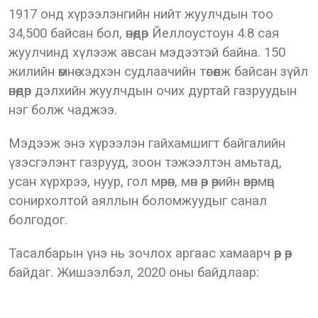
1917 онд хүрээлэнгийн нийт жуулчдын тоо
34,500 байсан бол, өнөөдөр Йеллоустоун 4.8 сая
жуулчинд хүлээж авсан мэдээтэй байна. 150
жилийн өмнө хэдхэн судлаачийн төсөөлж байсан зүйл
өнөөдөр дэлхийн жуулчдын очих дуртай газруудын
нэг болж чаджээ.
Мэдээж энэ хүрээлэн гайхамшигт байгалийн
үзэсгэлэнт газрууд, зоон тэжээлтэн амьтад,
усан хүрхрээ, нуур, гол мөрөн, мөн өөр өөрийн өвөрмөц
сонирхолтой аяллын боломжуудыг санал
болгодог.
Тасалбарын үнэ нь зочлох аргаас хамаарч өөр өөр
байдаг. Жишээлбэл, 2020 оны байдлаар: