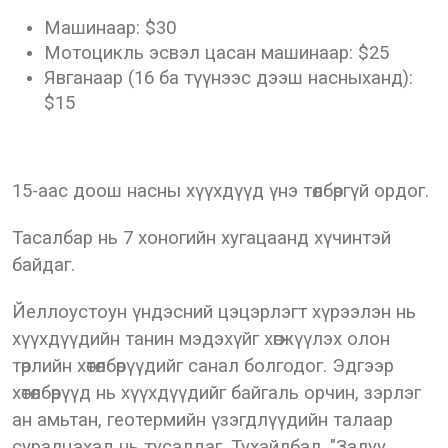
Машинаар: $30
Мотоцикль эсвэл цасан машинаар: $25
Явганаар (16 ба түүнээс дээш насныханд):
$15
15-аас доош насны хүүхдүүд үнэ төлбөргүй ордог.
Тасалбар нь 7 хоногийн хугацаанд хүчинтэй
байдаг.
Йеллоустоун үндэсний цэцэрлэгт хүрээлэн нь
хүүхдүүдийн танин мэдэхүйг хөгжүүлэх олон
төрлийн хөтөлбөрүүдийг санал болгодог. Эдгээр
хөтөлбөрүүд нь хүүхдүүдийг байгаль орчин, зэрлэг
ан амьтан, геотермийн үзэгдлүүдийн талаар
суралцахад нь тусалдаг. Тухайлбал, "Залуу