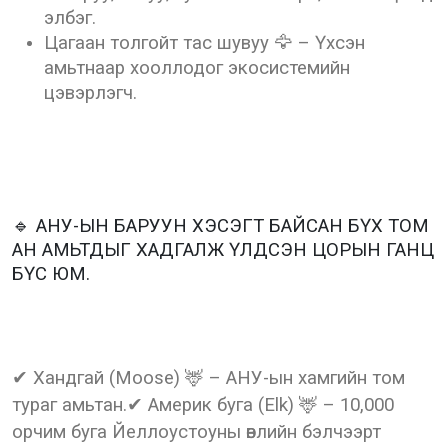
элбэг.
Цагаан толгойт тас шувуу 🦅 – Үхсэн
амьтнаар хооллодог экосистемийн
цэвэрлэгч.
🔹 АНУ-ЫН БАРУУН ХЭСЭГТ БАЙСАН БҮХ ТОМ
АН АМЬТДЫГ ХАДГАЛЖ ҮЛДСЭН ЦОРЫН ГАНЦ
БҮС ЮМ.
✔ Хандгай (Moose) 🦌 – АНУ-ын хамгийн том
тураг амьтан.✔ Америк буга (Elk) 🦌 – 10,000
орчим буга Йеллоустоуны өвлийн бэлчээрт