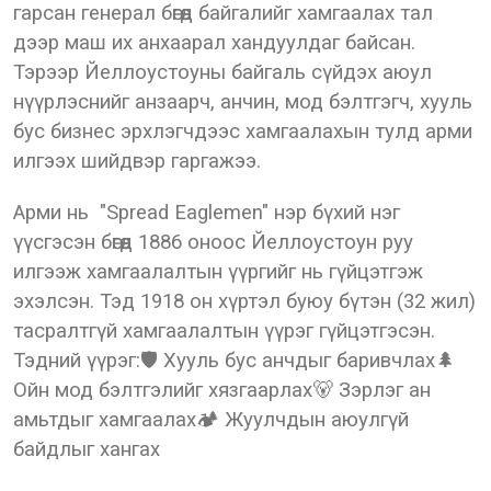
гарсан генерал бөгөөд байгалийг хамгаалах тал
дээр маш их анхаарал хандуулдаг байсан.
Тэрээр Йеллоустоуны байгаль сүйдэх аюул
нүүрлэснийг анзаарч, анчин, мод бэлтгэгч, хууль
бус бизнес эрхлэгчдээс хамгаалахын тулд арми
илгээх шийдвэр гаргажээ.
Арми нь "Spread Eaglemen" нэр бүхий нэг
үүсгэсэн бөгөөд 1886 оноос Йеллоустоун руу
илгээж хамгаалалтын үүргийг нь гүйцэтгэж
эхэлсэн. Тэд 1918 он хүртэл буюу бүтэн (32 жил)
тасралтгүй хамгаалалтын үүрэг гүйцэтгэсэн.
Тэдний үүрэг:🛡 Хууль бус анчдыг баривчлах🌲
Ойн мод бэлтгэлийг хязгаарлах🐻 Зэрлэг ан
амьтдыг хамгаалах🏕 Жуулчдын аюулгүй
байдлыг хангах