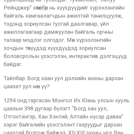
Рейнджер" хөтөлбөр нь хүүхдүүдийг хүрээлэнгийн
байгаль хамгаалагчдын ажилтай танилцуулж,
тэдэнд зориулсан тусгай даалгавар, үйл
ажиллагаагаар дамжуулан байгаль орчны
талаар мэдлэг олгодог. Мөн хүрээлэнгийн
зочдын төвүүдэд хүүхдүүдэд зориулсан
боловсролын үзэсгэлэн, интерактив дэлгэцүүд
байдаг.
Тайлбар: Богд хаан уул дэлхийн анхны дархан
цаазат уул мөн үү?
1294 онд гаргасан Монгол Их Юань улсын хууль
цаазын 398 дугаар бүлэгт “Богд хан уул,
Отгонтэнгэр, Хан Хэнтий, Алтайн нүсэр даваа”
зэрэг байгалийн үзэсгэлэнт газруудыг дархан
цаазтай болгож байжээ. XII-XIII зууны үед Ван