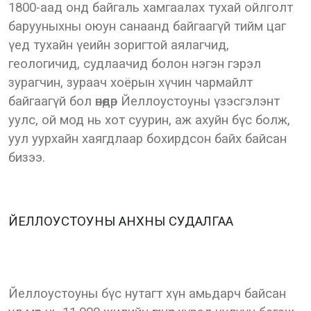
1800-аад онд байгаль хамгаалах тухай ойлголт
барууныхны оюун санаанд байгаагүй тийм цаг
үед тухайн үеийн зоригтой аялагчид,
геологичид, судлаачид болон нэгэн гэрэл
зурагчин, зураач хоёрын хүчин чармайлт
байгаагүй бол өнөөдөр Йеллоустоуны үзэсгэлэнт
уулс, ой мод нь хот суурин, аж ахуйн бүс болж,
уул уурхайн хаягдлаар бохирдсон байх байсан
бизээ.
ЙЕЛЛОУСТОУНЫ АНХНЫ СУДАЛГАА
Йеллоустоуны бүс нутагт хүн амьдарч байсан