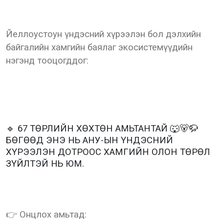
Йеллоустоун үндэсний хүрээлэн бол дэлхийн
байгалийн хамгийн баялаг экосистемүүдийн
нэгэнд тооцогддог:
🔹 67 ТӨРЛИЙН ХӨХТӨН АМЬТАНТАЙ 🐺🐻🦬
БӨГӨӨД ЭНЭ НЬ АНУ-ЫН ҮНДЭСНИЙ
ХҮРЭЭЛЭН ДОТРООС ХАМГИЙН ОЛОН ТӨРӨЛ
ЗҮЙЛТЭЙ НЬ ЮМ.
👉 Онцлох амьтад: