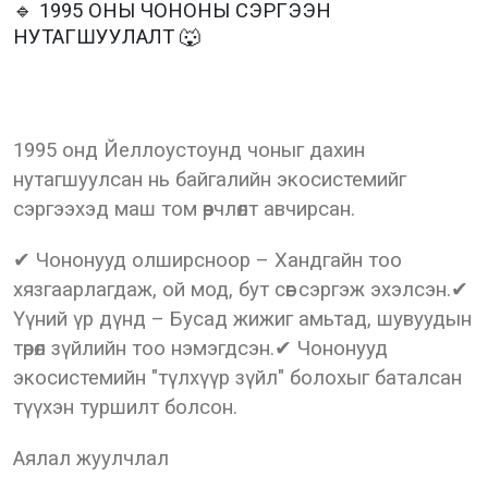
🔹 1995 ОНЫ ЧОНОНЫ СЭРГЭЭН
НУТАГШУУЛАЛТ 🐺
1995 онд Йеллоустоунд чоныг дахин
нутагшуулсан нь байгалийн экосистемийг
сэргээхэд маш том өөрчлөлт авчирсан.
✔ Чононууд олширсноор – Хандгайн тоо
хязгаарлагдаж, ой мод, бут сөөг сэргэж эхэлсэн.✔
Үүний үр дүнд – Бусад жижиг амьтад, шувуудын
төрөл зүйлийн тоо нэмэгдсэн.✔ Чононууд
экосистемийн "түлхүүр зүйл" болохыг баталсан
түүхэн туршилт болсон.
Аялал жуулчлал