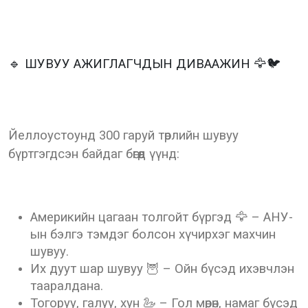
🔹 ШУВУУ АЖИГЛАГЧДЫН ДИВААЖИН 🦅🐦
Йеллоустоунд 300 гаруй төрлийн шувуу
бүртгэгдсэн байдаг бөгөөд үүнд:
Америкийн цагаан толгойт бүргэд 🦅 – АНУ-
ын бэлгэ тэмдэг болсон хүчирхэг махчин
шувуу.
Их дуут шар шувуу 🦉 – Ойн бүсэд ихэвчлэн
тааралдана.
Тогоруу, галуу, хун 🦢 – Гол мөрөн, намаг бүсэд