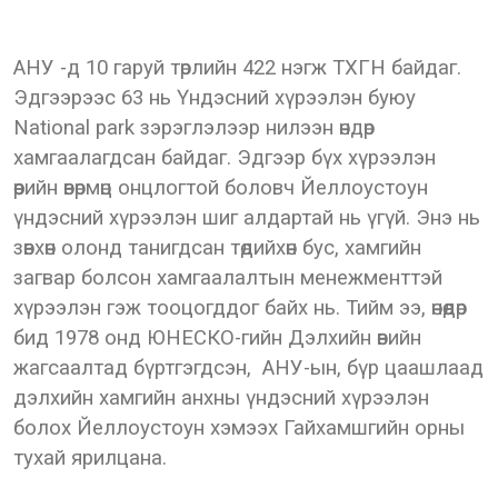
АНУ -д 10 гаруй төрлийн 422 нэгж ТХГН байдаг.
Эдгээрээс 63 нь Үндэсний хүрээлэн буюу
National park зэрэглэлээр нилээн өндөр
хамгаалагдсан байдаг. Эдгээр бүх хүрээлэн
өөрийн өвөрмөц онцлогтой боловч Йеллоустоун
үндэсний хүрээлэн шиг алдартай нь үгүй. Энэ нь
зөвхөн олонд танигдсан төдийхөн бус, хамгийн
загвар болсон хамгаалалтын менежменттэй
хүрээлэн гэж тооцогддог байх нь. Тийм ээ, өнөөдөр
бид 1978 онд ЮНЕСКО-гийн Дэлхийн өвийн
жагсаалтад бүртгэгдсэн, АНУ-ын, бүр цаашлаад
дэлхийн хамгийн анхны үндэсний хүрээлэн
болох Йеллоустоун хэмээх Гайхамшгийн орны
тухай ярилцана.