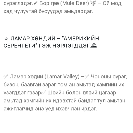
сүрэглэдэг.✔ Бор гөрөөс (Mule Deer) 🦌 – Ой мод,
хад чулуутай бүсүүдэд амьдардаг.
🔹 ЛАМАР ХӨНДИЙ – "АМЕРИКИЙН
СЕРЕНГЕТИ" ГЭЖ НЭРЛЭГДДЭГ.🌄
✅ Ламар хөндий (Lamar Valley) –✅ Чононы сүрэг,
бизон, баавгай зэрэг том ан амьтад хамгийн их
үзэгддэг газар✅ Шөнийн болон өглөөний цагаар
амьтад хамгийн их идэвхтэй байдаг тул амьтан
ажиглагчид энэ үед ихэвчлэн ирдэг.