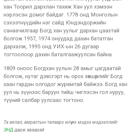
хан Тоорил дархлан тахиж Хан уул хэмээн
нэрлэсэн домог байдаг. 1778 онд Монголын
сэхээтнүүдийн нэг сайд Юндэндоржийн
санаачилгаар Богд хан уулыг дархан цаазтай
болгож 1957, 1974 онуудад дахин бататган
дархалж, 1995 онд УИХ-ын 26 дугаар
тогтоолоор дахин баталгаажуулсан байна.
1809 оноос Богдхан уулын 28 амыг цагдаатай
болгож, нутаг дэвсгэрт нь орох зөвшөөрлийг Богд
хаан гардан олгодог журамтай байжээ. Богд хан
уул нь зүүнээс баруун тийш чиглэсэн гол нуруу,
түүний салбар уулсаас тогтоно.
Та аялал, амралтын талаарх илүү их мэдээ мэдээллийг
ЭНД
дарж аваарай