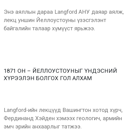
Энэ аяллын дараа Langford АНУ даяар аялж,
лекц уншин Йеллоустоуны үзэсгэлэнт
байгалийн талаар хүмүүст ярьжээ.
1871 ОН – ЙЕЛЛОУСТОУНЫГ ҮНДЭСНИЙ
ХҮРЭЭЛЭН БОЛГОХ ГОЛ АЛХАМ
Langford-ийн лекцүүд Вашингтон хотод хүрч,
Фердинанд Хэйден хэмээх геологич, армийн
эмч эрийн анхаарлыг татжээ.