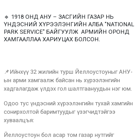
🔹 1918 ОНД АНУ – ЗАСГИЙН ГАЗАР НЬ
ҮНДЭСНИЙ ХҮРЭЭЛЭНГИЙН АЛБА "NATIONAL
PARK SERVICE" БАЙГУУЛЖ АРМИЙН ОРОНД
ХАМГААЛЛАА ХАРИУЦАХ БОЛСОН.
📌Ийнхүү 32 жилийн турш Йеллоустоуныг АНУ-
ын арми хамгаалж байсан нь хүрээлэнгийн
хадгалагдаж үлдэх гол шалтгаануудын нэг юм.
Одоо тус үндэсний хүрээлэнгийн тухай хамгийн
сонирхолтой баримтуудыг үзэгчидтэйгээ
хуваалцъя:
Йеллоустоун бол асар том газар нутгийг