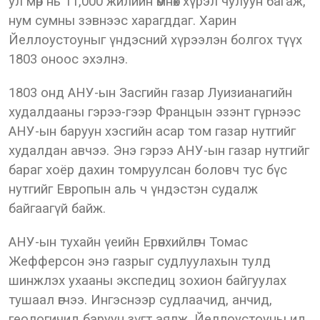
ул мөр нь 11,000 жилийн өмнөх хүрэл чулуун багаж,
нум сумны зэвнээс харагддаг. Харин
Йеллоустоуныг үндэсний хүрээлэн болгох түүх
1803 оноос эхэлнэ.
1803 онд АНУ-ын Засгийн газар Луизианагийн
худалдааны гэрээ-гээр Францын эзэнт гүрнээс
АНУ-ын баруун хэсгийн асар том газар нутгийг
худалдан авчээ. Энэ гэрээ АНУ-ын газар нутгийг
бараг хоёр дахин томруулсан боловч тус бүс
нутгийг Европын аль ч үндэстэн судалж
байгаагүй байж.
АНУ-ын тухайн үеийн Ерөнхийлөгч Томас
Жефферсон энэ газрыг судлуулахын тулд
шинжлэх ухааны экспедиц зохион байгуулах
тушаал өгчээ. Ингэснээр судлаачид, анчид,
геологичид баруун зүгт аялж, Йеллоустоуны ид