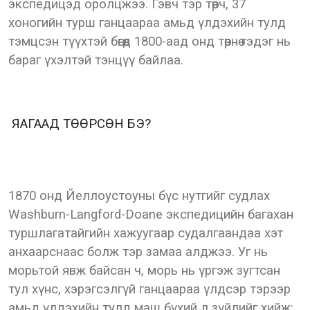
экспедицэд оролцжээ. Гэвч тэр төөрч, 37
хоногийн турш ганцаараа амьд үлдэхийн тулд
тэмцсэн түүхтэй бөгөөд 1800-аад онд төөрнө гэдэг нь
бараг үхэлтэй тэнцүү байлаа.
ЯАГААД ТӨӨРСӨН БЭ?
1870 онд Йеллоустоуны бүс нутгийг судлах
Washburn-Langford-Doane экспедицийн багахан
туршлагатайгийн хажуугаар судалгаандаа хэт
анхаарснаас болж тэр замаа алджээ. Уг нь
морьтой явж байсан ч, морь нь үргэж зугтсан
тул хүнс, хэрэгсэлгүй ганцаараа үлдсэр тэрээр
амьд үлдэхийн тулд маш бүхий л зүйлийг хийж: