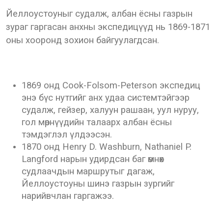
Йеллоустоуныг судалж, албан ёсны газрын
зураг гаргасан анхны экспедицүүд нь 1869-1871
оны хооронд зохион байгуулагдсан.
1869 онд Cook-Folsom-Peterson экспедиц
энэ бүс нутгийг анх удаа системтэйгээр
судалж, гейзер, халуун рашаан, уул нуруу,
гол мөрнүүдийн талаарх албан ёсны
тэмдэглэл үлдээсэн.
1870 онд Henry D. Washburn, Nathaniel P.
Langford нарын удирдсан баг өмнөх
судлаачдын маршрутыг дагаж,
Йеллоустоуны шинэ газрын зургийг
нарийвчлан гаргажээ.