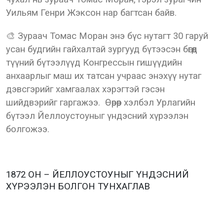
Уильям Генри Жэксон нар багтсан байв.
🎨 Зураач Томас Моран энэ бүс нутагт 30 гаруй
усан будгийн гайхалтай зургууд бүтээсэн бөгөөд
түүний бүтээлүүд Конгрессын гишүүдийн
анхаарлыг маш их татсан учраас энэхүү нутаг
дэвсгэрийг хамгаалах хэрэгтэй гэсэн
шийдвэрийг гаргажээ. Өөрөөр хэлбэл Урлагийн
бүтээл Йеллоустоуныг үндэсний хүрээлэн
болгожээ.
1872 ОН – ЙЕЛЛОУСТОУНЫГ ҮНДЭСНИЙ
ХҮРЭЭЛЭН БОЛГОН ТУНХАГЛАВ