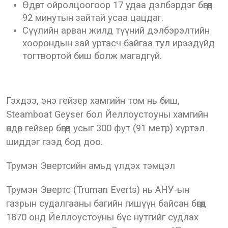
Өдөрт ойролцоогоор 17 удаа дэлбэрдэг бөгөөд
92 минутын зайтай усаа цацдаг.
Сүүлийн арван жилд түүний дэлбэрэлтийн
хоорондын зай уртасч байгаа тул ирээдүйд
тогтвортой биш болж магадгүй.
Гэхдээ, энэ гейзер хамгийн том нь биш,
Steamboat Geyser бол Йеллоустоуны хамгийн
өндөр гейзер бөгөөд усыг 300 фут (91 метр) хүртэл
шиддэг гээд бод доо.
Трумэн Эвертсийн амьд үлдэх тэмцэл
Трумэн Эвертс (Truman Everts) нь АНУ-ын
газрын судалгааны багийн гишүүн байсан бөгөөд
1870 онд Йеллоустоуны бүс нутгийг судлах