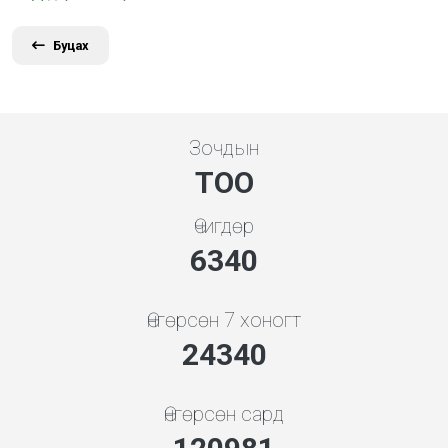
Буцах
Зочдын
ТОО
Өчигдөр
7608
Өнгөрсөн 7 хоногт
29208
Өнгөрсөн сард