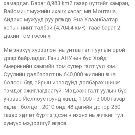
хамардаг. Бараг 8,983 km2 газар нутгийг хамран,
Вайоминг мужийн ихэнх хэсэг, мөн Монтана,
Айдахо мужууд руу өргөждөг. Энэ Улаанбаатар
хотын нийт талбай (4,704.4 км²) -гаас бараг 2
дахин том гэсэн үг.
Мөн энэхүү хүрээлэн нь унтаа галт уулын орой
дээр байрладаг. Ганц АНУ-ын бус Хойд
Америкийн хамгийн том супер галт уул юм.
Сүүлийн дэлбэрэлт нь 640,000 жилийн өмнө
болсон бөгөөд ойрын ирээдүйд дэлбэрэх шинж
тэмдэг ажиглагдаагүй. Мэдээж галт уулын бүс
учраас Йеллоустоунд жилд 1,000 - 3,000 газар
хөдлөлт болдог. 2010 онд 48 цагийн дотор 250
газар хөдлөлт бүртгэгдсэн ч ихэнх нь жижиг тул
хүмүүс мэдрэлгүй өнгөрсөн.