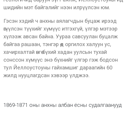
шидийн мэт байгалийг нээн илрүүлсэн юм.
Гэсэн хэдий ч анхны аялагчдын буцаж ирээд
өгүүлсэн түүхийг хүмүүс итгэхгүй, үлгэр мэтээр
хүлээж авсан байна. Уураа савсуулан буцалж
байгаа рашаан, тэнгэр өөд оргилох халуун ус,
хачирхалтай өнгө бүхий хадан уулсын тухай
сонссон хүмүүс энэ бүхнийг үлгэр гэж бодсон
тул Йеллоустоуны гайхамшиг дараагийн 60
жилд нууцлагдсан хэвээр үлджээ.
1869-1871 оны анхны албан ёсны судалгаанууд