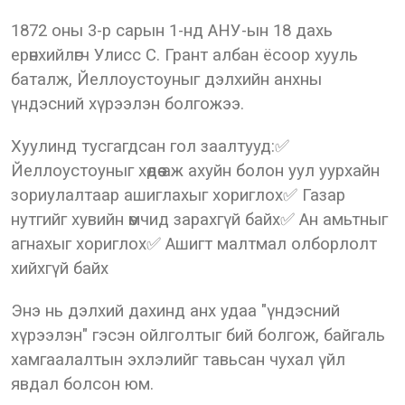
1872 оны 3-р сарын 1-нд АНУ-ын 18 дахь
ерөнхийлөгч Улисс С. Грант албан ёсоор хууль
баталж, Йеллоустоуныг дэлхийн анхны
үндэсний хүрээлэн болгожээ.
Хуулинд тусгагдсан гол заалтууд:✅
Йеллоустоуныг хөдөө аж ахуйн болон уул уурхайн
зориулалтаар ашиглахыг хориглох✅ Газар
нутгийг хувийн өмчид зарахгүй байх✅ Ан амьтныг
агнахыг хориглох✅ Ашигт малтмал олборлолт
хийхгүй байх
Энэ нь дэлхий дахинд анх удаа "үндэсний
хүрээлэн" гэсэн ойлголтыг бий болгож, байгаль
хамгаалалтын эхлэлийг тавьсан чухал үйл
явдал болсон юм.