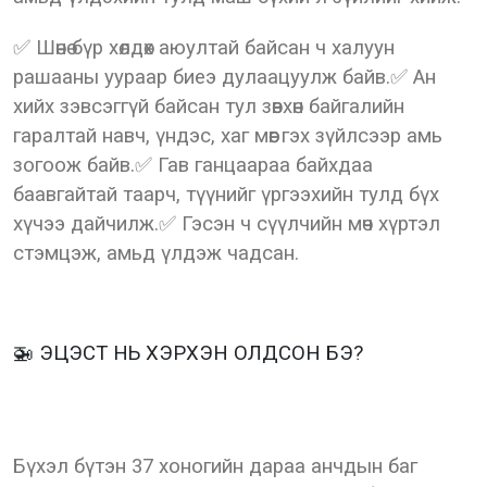
✅ Шөнө бүр хөлдөх аюултай байсан ч халуун
рашааны уураар биеэ дулаацуулж байв.✅ Ан
хийх зэвсэггүй байсан тул зөвхөн байгалийн
гаралтай навч, үндэс, хаг мөөг гэх зүйлсээр амь
зогоож байв.✅ Гав ганцаараа байхдаа
баавгайтай таарч, түүнийг үргээхийн тулд бүх
хүчээ дайчилж.✅ Гэсэн ч сүүлчийн мөч хүртэл
стэмцэж, амьд үлдэж чадсан.
🚁 ЭЦЭСТ НЬ ХЭРХЭН ОЛДСОН БЭ?
Бүхэл бүтэн 37 хоногийн дараа анчдын баг