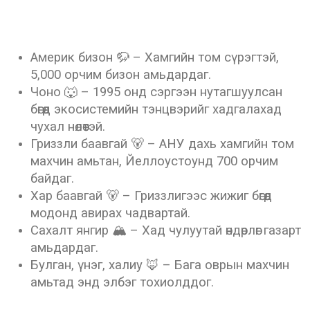
Америк бизон 🦬 – Хамгийн том сүрэгтэй,
5,000 орчим бизон амьдардаг.
Чоно 🐺 – 1995 онд сэргээн нутагшуулсан
бөгөөд экосистемийн тэнцвэрийг хадгалахад
чухал нөлөөтэй.
Гриззли баавгай 🐻 – АНУ дахь хамгийн том
махчин амьтан, Йеллоустоунд 700 орчим
байдаг.
Хар баавгай 🐻 – Гриззлигээс жижиг бөгөөд
модонд авирах чадвартай.
Сахалт янгир 🏔 – Хад чулуутай өндөрлөг газарт
амьдардаг.
Булган, үнэг, халиу 🦊 – Бага оврын махчин
амьтад энд элбэг тохиолддог.