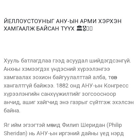
ЙЕЛЛОУСТОУНЫГ АНУ-ЫН АРМИ ХЭРХЭН
ХАМГААЛЖ БАЙСАН ТҮҮХ 🏛🎖💂‍♂️
Хууль батлагдлаа гээд асуудал шийдэгдсэнгүй.
Анхны хэмээгдэх үндэсний хүрээлэнгээ
хамгаалах зохион байгуулалттай алба, төсөв
хангалтгүй байжээ. 1882 онд АНУ-ын Конгресс
хүрээлэнгийн санхүүжилтийг зогсоосноор
анчид, ашиг хайгчид энэ газрыг сүйтгэж эхэлсэн
байна.
Яг ийм эгзэгтэй мөчид Филип Шеридан (Philip
Sheridan) нь АНУ-ын иргэний дайны үед нэрд