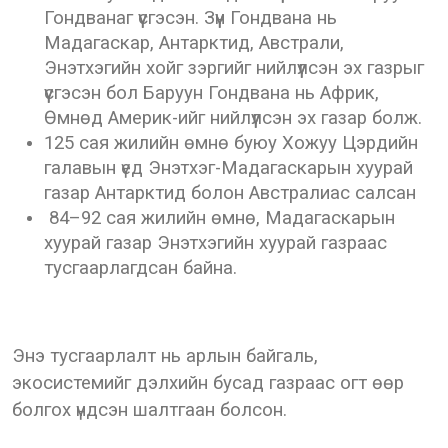
Гондванаг үүсгэсэн. Зүүн Гондвана нь
Мадагаскар, Антарктид, Австрали,
Энэтхэгийн хойг зэргийг нийлүүлсэн эх газрыг
үүсгэсэн бол Баруун Гондвана нь Африк,
Өмнөд Америк-ийг нийлүүлсэн эх газар болж.
125 сая жилийн өмнө буюу Хожуу Цэрдийн
галавын үед Энэтхэг-Мадагаскарын хуурай
газар Антарктид болон Австралиас салсан
84–92 сая жилийн өмнө, Мадагаскарын
хуурай газар Энэтхэгийн хуурай газраас
тусгаарлагдсан байна.
Энэ тусгаарлалт нь арлын байгаль,
экосистемийг дэлхийн бусад газраас огт өөр
болгох үндсэн шалтгаан болсон.