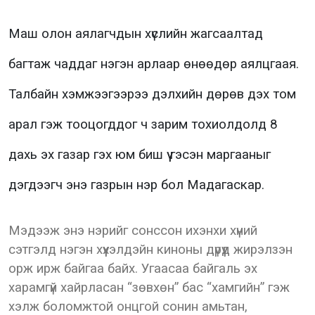
Маш олон аялагчдын хүслийн жагсаалтад
багтаж чаддаг нэгэн арлаар өнөөдөр аялцгаая.
Талбайн хэмжээгээрээ дэлхийн дөрөв дэх том
арал гэж тооцогддог ч зарим тохиолдолд 8
дахь эх газар гэх юм биш үү гэсэн маргааныг
дэгдээгч энэ газрын нэр бол Мадагаскар.
Мэдээж энэ нэрийг сонссон ихэнхи хүний
сэтгэлд нэгэн хүүхэлдэйн киноны дүрүүд жирэлзэн
орж ирж байгаа байх. Угаасаа байгаль эх
харамгүй хайрласан “зөвхөн” бас “хамгийн” гэж
хэлж боломжтой онцгой сонин амьтан,