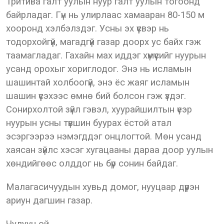
Тритива галт уулын нуур галт уулын тогоонд
байрладаг. Гүн нь улирлаас хамааран 80-150 м
хооронд хэлбэлздэг. Усны эх үүсвэр нь
тодорхойгүй, магадгүй газар доорх ус байх гэж
таамагладаг. Гахайн мах иддэг хүмүүсийг нуурын
усанд орохыг хориглодог. Энэ нь исламын
шашинтай холбоогүй, энэ ёс жаяг исламын
шашин үүсэхээс өмнө бий болсон гэж үздэг.
Сонирхолтой зүйл гэвэл, хуурайшилтын үеэр
нуурын усны түвшин буурах ёстой атал
эсэргээрээ нэмэгддэг онцлогтой. Мөн усанд
хаясан зүйлс хэсэг хугацааны дараа доор уулын
хөндийгөөс олддог нь бүр сонин байдаг.
Малагасичуудын хувьд домог, нууцаар дүүрэн
ариун дагшин газар.