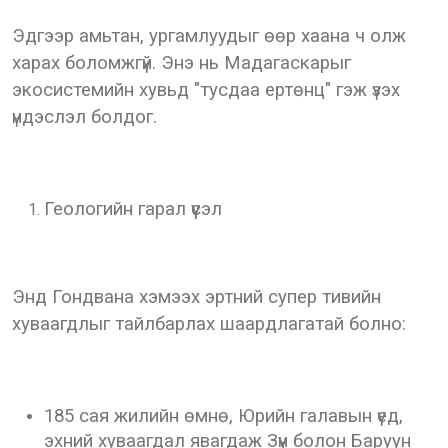
Эдгээр амьтан, ургамлуудыг өөр хаана ч олж
харах боломжгүй. Энэ нь Мадагаскарыг
экосистемийн хувьд "тусдаа ертөнц" гэж үзэх
үндэслэл болдог.
Геологийн гарал үүсэл
Энд Гондвана хэмээх эртний супер тивийн
хуваагдлыг тайлбарлах шаардлагатай болно:
185 сая жилийн өмнө, Юрийн галавын үед,
эхний хуваагдал явагдаж Зүүн болон Баруун