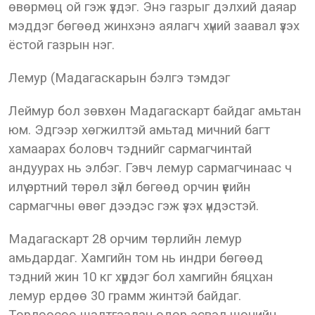
өвөрмөц ой гэж үздэг. Энэ газрыг дэлхий даяар
мэддэг бөгөөд жинхэнэ аялагч хүний заавал үзэх
ёстой газрын нэг.
Лемур (Мадагаскарын бэлгэ тэмдэг
Леймур бол зөвхөн Мадагаскарт байдаг амьтан
юм. Эдгээр хөгжилтэй амьтад мичний багт
хамаарах боловч тэднийг сармагчинтай
андуурах нь элбэг. Гэвч лемур сармагчинаас ч
илүү эртний төрөл зүйл бөгөөд орчин үеийн
сармагчны өвөг дээдэс гэж үзэх үндэстэй.
Мадагаскарт 28 орчим төрлийн лемур
амьдардаг. Хамгийн том нь индри бөгөөд
тэдний жин 10 кг хүрдэг бол хамгийн бяцхан
лемур ердөө 30 грамм жинтэй байдаг.