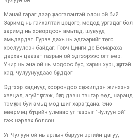
Чулуун ой
Манай гараг дээр үзэсгэлэнтэй олон ой бий.
Заримд нь гайхалтай цэцэгс, модод ургадаг бол
заримд нь ховордсон амьтад, шувууд
амьдардаг. Гурав дахь нь эдгээрийг төгс
хослуулсан байдаг. Гэвч Цинги де Бемараха
дархан цаазат газрын ой эдгээрээс огт өөр.
Учир нь энэ ой нь модоос бус, харин хурц үзүүртэй
хад, чулуунуудаас бүрддэг.
Эдгээр хаднууд хоорондоо сүлжилдэн жинхэнэ
хавцал, агуйг үүсгэж, бүгд дээш тэнгэр өөд, наранд
тэмүүлж буй амьд мод шиг харагдана. Энэ
өвөрмөц бүтцийн улмаас уг газрыг "Чулуун ой"
гэж нэрлэх болсон.
Уг Чулуун ой нь арлын баруун эргийн дагуу,