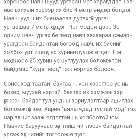
хөрснөөс навч шууд ургасан мэт харагддаг. Гэвч
нас ахихын хэрээр их бие 4 метр өндөр болдог.
Навчнууд ч их биенээсээ дутахгүй урган,
уртаашаа 7 метр хүрдэг. Нэг модон дээр 30
орчим навч ургах бөгөөд навч захаараа сэмэрч
урагдсан байдалтай бөгөөд навч, их биеийг
холбох урт ишнүүд ус хуримтлуулж өгдөг. Нэг
модноос 25 хувин ус цуглуулах боломжтой
байдгаас “худаг мод” гэж нэрлэх болсон.
Сонсоход таатай байгаа ч, үнэн хэрэгтээ ус нь
бохир, муухай үнэртэй, бактер их хэмжээгээр
үржсэн байдаг тул ундны зориулалтаар ашиглах
боломжгүй юм. Харин "аялагчдад тустай мод" гэх
нэр зүг чиг зааж өгдөгтэй нь холбоотой юм.
Навчис баруунаас зүүн тийш чиглэсэн байдалтай
ургаж зүг чигийг тогтоож өгдөг.