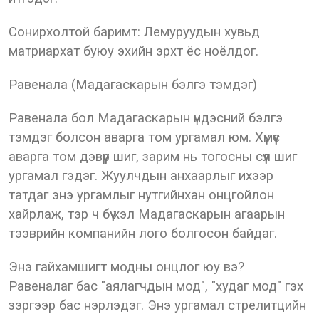
Сонирхолтой баримт: Лемуруудын хувьд
матриархат буюу эхийн эрхт ёс ноёлдог.
Равенала (Мадагаскарын бэлгэ тэмдэг)
Равенала бол Мадагаскарын үндэсний бэлгэ
тэмдэг болсон аварга том ургамал юм. Хүмүүс
аварга том дэвүүр шиг, зарим нь тогосны сүүл шиг
ургамал гэдэг. Жуулчдын анхаарлыг ихээр
татдаг энэ ургамлыг нутгийнхан онцгойлон
хайрлаж, тэр ч бүү хэл Мадагаскарын агаарын
тээврийн компанийн лого болгосон байдаг.
Энэ гайхамшигт модны онцлог юу вэ?
Равеналаг бас "аялагчдын мод", "худаг мод" гэх
зэргээр бас нэрлэдэг. Энэ ургамал стрелитцийн