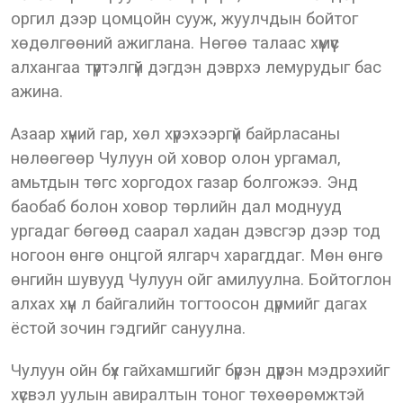
оргил дээр цомцойн сууж, жуулчдын бойтог
хөдөлгөөний ажиглана. Нөгөө талаас хүмүүс
алхангаа түүртэлгүй дэгдэн дэврхэ лемурудыг бас
ажина.
Азаар хүний гар, хөл хүрэхээргүй байрласаны
нөлөөгөөр Чулуун ой ховор олон ургамал,
амьтдын төгс хоргодох газар болгожээ. Энд
баобаб болон ховор төрлийн дал моднууд
ургадаг бөгөөд саарал хадан дэвсгэр дээр тод
ногоон өнгө онцгой ялгарч харагддаг. Мөн өнгө
өнгийн шувууд Чулуун ойг амилуулна. Бойтоглон
алхах хүн л байгалийн тогтоосон дүрмийг дагах
ёстой зочин гэдгийг сануулна.
Чулуун ойн бүх гайхамшгийг бүрэн дүүрэн мэдрэхийг
хүсвэл уулын авиралтын тоног төхөөрөмжтэй