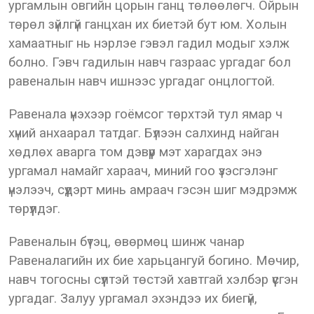
ургамлын овгийн цорын ганц төлөөлөгч. Ойрын
төрөл зүйлгүй ганцхан их биетэй бут юм. Холын
хамаатныг нь нэрлэе гэвэл гадил модыг хэлж
болно. Гэвч гадилын навч газраас ургадаг бол
равеналын навч ишнээс ургадаг онцлогтой.
Равенала үнэхээр гоёмсог төрхтэй тул ямар ч
хүний анхаарал татдаг. Бүлээн салхинд найган
хөдлөх аварга том дэвүүр мэт харагдах энэ
ургамал намайг хараач, миний гоо үзэсгэлэнг
үнэлээч, сүүдэрт минь амраач гэсэн шиг мэдрэмж
төрүүлдэг.
Равеналын бүтэц, өвөрмөц шинж чанар
Равеналагийн их бие харьцангуй богино. Мөчир,
навч тогосны сүүлтэй төстэй хавтгай хэлбэр үүсгэн
ургадаг. Залуу ургамал эхэндээ их биегүй,