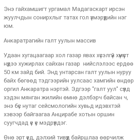
Энэ гайхамшигт ургамал Мадагаскарт ирсэн
жуулчдын сонирхлыг татах гол үзмэрүүдийн нэг
юм.
Анкаратрагийн галт уулын массив
Удаан хугацаагаар хол газар явах хүсэлгүй хүмүүст
нүдээ хужирлах сайхан газар нийслэлээс ердөө
50 км зайд бий. Энд унтарсан галт уулын нуруу
байх бөгөөд тэдгээрийн уулсаас хамгийн өндөр
оргил Анкаратра нэртэй. Эдгээр "галт уул" сүүлд
хэдэн мянган жилийн өмнө дэлбэрч байсан ч,
энэ бүс нутаг сейсмологийн хувьд идэвхтэй
хэвээр байгаагаа Анцирабе хотын оршин
суугчдад үе үе мэдрүүлдэг.
Өнө эрт үед, дэлхий тивүүд байршлаа өөрчилж