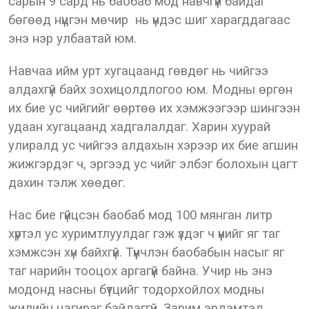
сарын 9 сард нь баобаб мод навчгүй байдаг
бөгөөд нүцгэн мөчир нь үндэс шиг харагддагаас
энэ нэр улбаатай юм.
Навчаа ийм урт хугацаанд гөвдөг нь чийгээ
алдахгүй байх зохицолдлогоо юм. Модны өргөн
их бие ус чийгийг өөртөө их хэмжээгээр шингээн
удаан хугацаанд хадгалалдаг. Харин хуурай
улиралд ус чийгээ алдахын хэрээр их бие агшин
жижгэрдэг ч, эргээд ус чийг элбэг болохын цагт
дахин тэлж хөөдөг.
Нас бие гүйцсэн баобаб мод 100 мянган литр
хүртэл ус хуримтлуулдаг гэж үздэг ч үүнийг яг таг
хэмжсэн хүн байхгүй. Түүнчлэн баобабын насыг яг
таг нарийн тооцох аргагүй байна. Учир нь энэ
модонд насны бүтцийг тодорхойлох модны
жилийн цагираг байдаггүй. Зарим эрдэмтэд