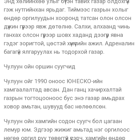
Энд хөлийнхөө улыг бүтэн тавих газар олдохгүй
гэж нутгийнхан ярьдаг. Тиймээс газрын холыг
өндөр оргилуудын хооронд татсан олон олсон
дүүжин гүүрээр явж дөтөлнө. Салхи, алхаанд чинь
ганхах олсон гүүрээр шовх хаданд дээгүүр явна
гэдэг зоригтой, цөстэй хүмүүсийн ажил. Адреналин
багагүй ялгаруулах нь тодорхой газар.
Чулуун ойн оршин суугчид
Чулуун ойг 1990 оноос ЮНЕСКО-ийн
хамгаалалтад авсан. Дан ганц хачирхалтай
газрын тогтоцооноос бус энэ газар амьдрах
ховор амьтан, шувууд бас нөлөөлсөн.
Чулуун ойн хамгийн содон суугч бол цагаан
лемур юм. Эдгээр жижиг амьтад нэг оргилоос
нөгөө оргил руу төвөггүй үсэрч, хамгийн өндөр