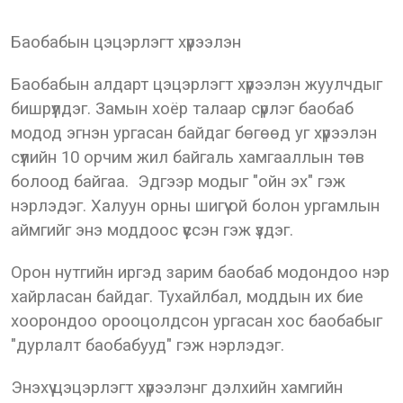
Баобабын цэцэрлэгт хүрээлэн
Баобабын алдарт цэцэрлэгт хүрээлэн жуулчдыг
бишрүүлдэг. Замын хоёр талаар сүрлэг баобаб
модод эгнэн ургасан байдаг бөгөөд уг хүрээлэн
сүүлийн 10 орчим жил байгаль хамгааллын төв
болоод байгаа. Эдгээр модыг "ойн эх" гэж
нэрлэдэг. Халуун орны шигүү ой болон ургамлын
аймгийг энэ моддоос үүссэн гэж үздэг.
Орон нутгийн иргэд зарим баобаб модондоо нэр
хайрласан байдаг. Тухайлбал, моддын их бие
хоорондоо орооцолдсон ургасан хос баобабыг
"дурлалт баобабууд" гэж нэрлэдэг.
Энэхүү цэцэрлэгт хүрээлэнг дэлхийн хамгийн