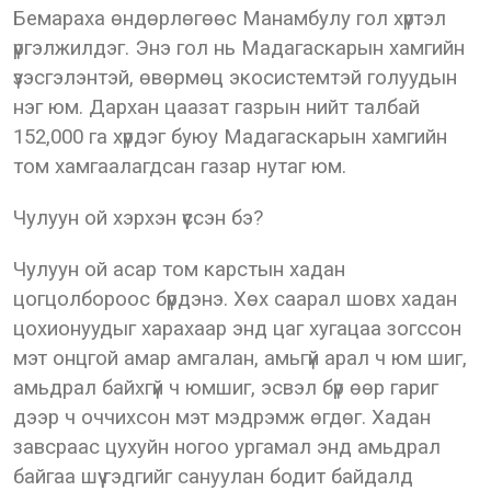
Бемараха өндөрлөгөөс Манамбулу гол хүртэл
үргэлжилдэг. Энэ гол нь Мадагаскарын хамгийн
үзэсгэлэнтэй, өвөрмөц экосистемтэй голуудын
нэг юм. Дархан цаазат газрын нийт талбай
152,000 га хүрдэг буюу Мадагаскарын хамгийн
том хамгаалагдсан газар нутаг юм.
Чулуун ой хэрхэн үүссэн бэ?
Чулуун ой асар том карстын хадан
цогцолбороос бүрдэнэ. Хөх саарал шовх хадан
цохионуудыг харахаар энд цаг хугацаа зогссон
мэт онцгой амар амгалан, амьгүй арал ч юм шиг,
амьдрал байхгүй ч юмшиг, эсвэл бүр өөр гариг
дээр ч оччихсон мэт мэдрэмж өгдөг. Хадан
завсраас цухуйн ногоо ургамал энд амьдрал
байгаа шүү гэдгийг сануулан бодит байдалд