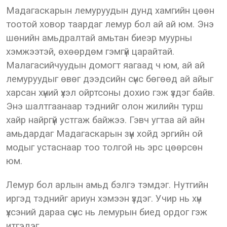
Мадагаскарын лемуруудын дунд хамгийн цөөн
тоотой ховор таардаг лемур бол ай ай юм. Энэ
шөнийн амьдралтай амьтан биеэр муурны
хэмжээтэй, өхөөрдөм гэмгүй царайтай.
Малагасийчуудын домогт яагаад ч юм, ай ай
лемуруудыг өвөг дээдсийн сүнс бөгөөд ай айыг
харсан хүний үхэл ойртсоны дохио гэж үздэг байв.
Энэ шалтгаанаар тэднийг олон жилийн турш
хайр найргүй устгаж байжээ. Гэвч угтаа ай айн
амьдардаг Мадагаскарын зүүн хойд эргийн ой
модыг устаснаар тоо толгой нь эрс цөөрсөн
юм.
Лемур бол арлын амьд бэлгэ тэмдэг. Нутгийн
иргэд тэднийг ариун хэмээн үздэг. Учир нь хүн
үхсэний дараа сүнс нь лемурын биед ордог гэж
итгэдэг.