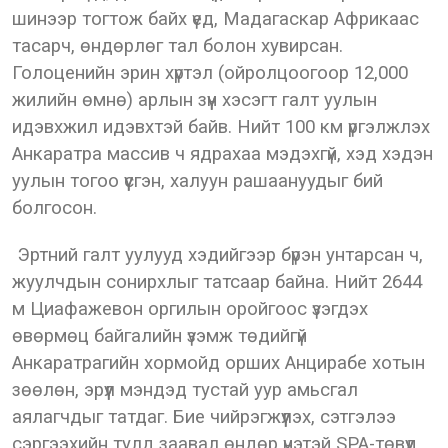
шинээр тогтож байх үед, Мадагаскар Африкаас
тасарч, өндөрлөг тал болон хувирсан.
Голоценийн эрин хүртэл (ойролцоогоор 12,000
жилийн өмнө) арлын зүүн хэсэгт галт уулын
идэвхжил идэвхтэй байв. Нийт 100 км үргэлжлэх
Анкаратра массив ч ядрахаа мэдэхгүй, хэд хэдэн
уулын тогоо үүсгэн, халуун рашаануудыг бий
болгосон.
Эртний галт уулууд хэдийгээр бүрэн унтарсан ч,
жуулчдын сонирхлыг татсаар байна. Нийт 2644
м Циафажевон оргилын оройгоос үзэгдэх
өвөрмөц байгалийн үзэмж төдийгүй
Анкаратрагийн хормойд орших Анцирабе хотын
зөөлөн, эрүүл мэндэд тустай уур амьсгал
аялагчдыг татдаг. Бие чийрэгжүүлэх, сэтгэлээ
сэргээхийн тулд заавал өндөр үнэтэй SPA-төвүүд