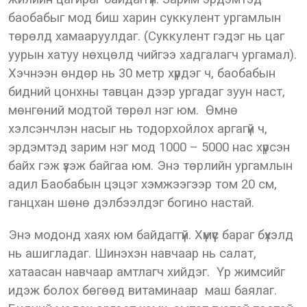
баобабыг мод биш харин суккулент ургамлын
төрөлд хамааруулдаг. (Суккулент гэдэг нь цаг
уурын хатуу нөхцөлд чийгээ хадгалагч ургамал).
Хэчнээн өндөр нь 30 метр хүрдэг ч, баобабын
бидний цонхны тавцан дээр ургадаг зуун наст,
мөнгөний модтой төрөл нэг юм. Өмнө
хэлсэнчлэн насыг нь тодорхойлох аргагүй ч,
эрдэмтэд зарим нэг мод 1000 – 5000 нас хүрсэн
байх гэж үзэж байгаа юм. Энэ төрлийн ургамлын
адил Баобабын цэцэг хэмжээгээр том 20 см,
ганцхан шөнө дэлбээлдэг богино настай.
Энэ модонд хаях юм байдаггүй. Хүмүүс бараг бүхэлд
нь ашигладаг. Шинэхэн навчаар нь салат,
хатаасан навчаар амтлагч хийдэг. Үр жимсийг
идэж болох бөгөөд витаминаар маш баялаг.