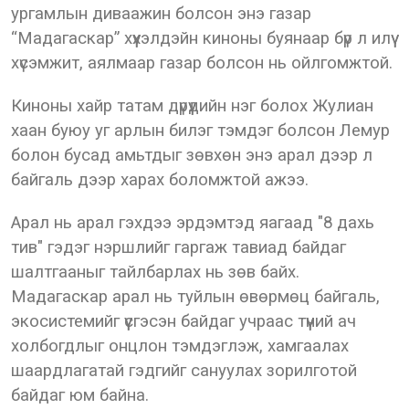
ургамлын диваажин болсон энэ газар
“Мадагаскар” хүүхэлдэйн киноны буянаар бүр л илүү
хүсэмжит, аялмаар газар болсон нь ойлгомжтой.
Киноны хайр татам дүрүүдийн нэг болох Жулиан
хаан буюу уг арлын билэг тэмдэг болсон Лемур
болон бусад амьтдыг зөвхөн энэ арал дээр л
байгаль дээр харах боломжтой ажээ.
Арал нь арал гэхдээ эрдэмтэд яагаад "8 дахь
тив" гэдэг нэршлийг гаргаж тавиад байдаг
шалтгааныг тайлбарлах нь зөв байх.
Мадагаскар арал нь туйлын өвөрмөц байгаль,
экосистемийг үүсгэсэн байдаг учраас түүний ач
холбогдлыг онцлон тэмдэглэж, хамгаалах
шаардлагатай гэдгийг сануулах зорилготой
байдаг юм байна.