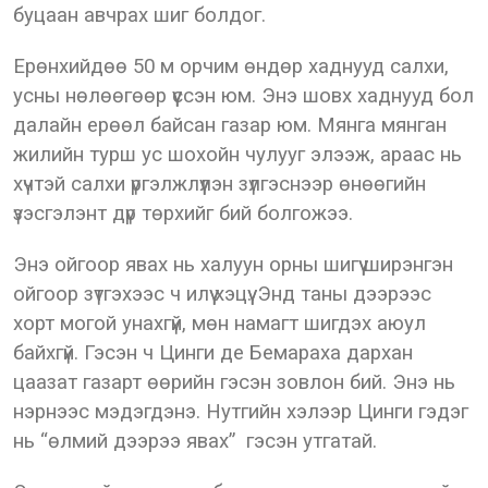
буцаан авчрах шиг болдог.
Ерөнхийдөө 50 м орчим өндөр хаднууд салхи,
усны нөлөөгөөр үүссэн юм. Энэ шовх хаднууд бол
далайн ерөөл байсан газар юм. Мянга мянган
жилийн турш ус шохойн чулууг элээж, араас нь
хүчтэй салхи үргэлжлүүлэн зүлгэснээр өнөөгийн
үзэсгэлэнт дүр төрхийг бий болгожээ.
Энэ ойгоор явах нь халуун орны шигүү ширэнгэн
ойгоор зүтгэхээс ч илүү хэцүү. Энд таны дээрээс
хорт могой унахгүй, мөн намагт шигдэх аюул
байхгүй. Гэсэн ч Цинги де Бемараха дархан
цаазат газарт өөрийн гэсэн зовлон бий. Энэ нь
нэрнээс мэдэгдэнэ. Нутгийн хэлээр Цинги гэдэг
нь “өлмий дээрээ явах” гэсэн утгатай.