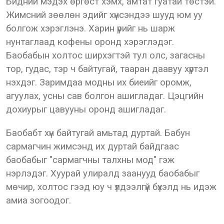
Бидний мэдэх өргөст хэмх, амтат гуатай төстэй.
Жимсний зөөлөн эдийг хүнсэндээ шууд юм уу
болгож хэрэглэнэ. Харин үрийг нь шарж
нунтаглаад кофены оронд хэрэглэдэг.
Баобабын холтос ширхэгтэй тул олс, загасны
тор, гудас, тэр ч байтугай, тааран даавуу хүртэл
нэхдэг. Заримдаа модны их биеийг оромж,
агуулах, усны сав болгон ашигладаг. Цэцгийн
дохиурыг цавууны оронд ашигладаг.
Баобабт хүн байтугай амьтад дуртай. Бабун
сармагчин жимсэнд их дуртай байдгаас
баобабыг "сармагчны талхны мод" гэж
нэрлэдэг. Хуурай улиралд заанууд баобабыг
мөчир, холтос гээд юу ч үлдээлгүй бүхэлд нь идэж
амиа зогоодог.