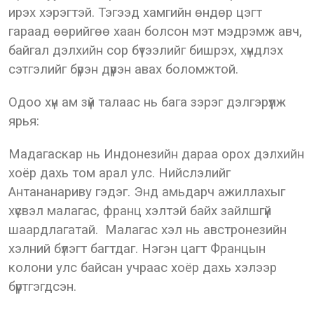
ирэх хэрэгтэй. Тэгээд хамгийн өндөр цэгт
гараад өөрийгөө хаан болсон мэт мэдрэмж авч,
байгал дэлхийн сор бүтээлийг бишрэх, хүндлэх
сэтгэлийг бүрэн дүүрэн авах боломжтой.
Одоо хүн ам зүй талаас нь бага зэрэг дэлгэрүүлж
ярья:
Мадагаскар нь Индонезийн дараа орох дэлхийн
хоёр дахь том арал улс. Нийслэлийг
Антананариву гэдэг. Энд амьдарч ажиллахыг
хүсвэл малагас, франц хэлтэй байх зайлшгүй
шаардлагатай. Малагас хэл нь австронезийн
хэлний бүлэгт багтдаг. Нэгэн цагт Францын
колони улс байсан учраас хоёр дахь хэлээр
бүртгэгдсэн.