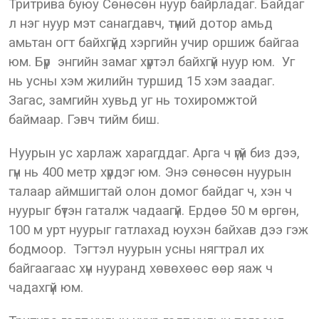
Тритрива буюу Сөнөсөн нуур байрладаг. Байдаг
л нэг нуур мэт санагдавч, түүний дотор амьд
амьтан огт байхгүйд хэргийн учир оршиж байгаа
юм. Бүр энгийн замаг хүртэл байхгүй нуур юм. Уг
нь усны хэм жилийн туршид 15 хэм заадаг.
Загас, замгийн хувьд уг нь тохиромжтой
баймаар. Гэвч тийм биш.
Нуурын ус харлаж харагддаг. Арга ч үгүй биз дээ,
гүн нь 400 метр хүрдэг юм. Энэ сөнөсөн нуурын
талаар аймшигтай олон домог байдаг ч, хэн ч
нуурыг бүтэн гаталж чадаагүй. Ердөө 50 м өргөн,
100 м урт нуурыг гатлахад юухэн байхав дээ гэж
бодмоор. Тэгтэл нуурын усны нягтрал их
байгаагаас хүн нууранд хөвөхөөс өөр яаж ч
чадахгүй юм.