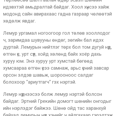
Төрлөөсөө шалтгаалан өдөр эсвэл шөнийн
идэвхтэй амьдралтай байдаг. Хоол хүнсээ хайж
модонд сайн авирахаас гадна газраар чөлөөтэй
хөдөлж явдаг.
Лемур ургамал ногоогоор гол төлөв хооллодог
ч, заримдаа шувууны өндөг, зөгийн бал идэх
дуртай. Лемурын нийтлэг төрх бол том дугуй нүд,
өтгөн үс, урт сүүл, хойд хөлөнд байх хоёр дахь
хуруу юм. Энэ хуруу урт хумстай бөгөөд
хумсаараа өтгөн үсээ самнаж, арьс үсний завсар
орсон элдэв шавьж, шорооноос салдаг
болохоор “ариутгагч” гэх нэртэй.
Лемур нүднээсээ болж лемур нэртэй болсон
байдаг. Эртний Грекийн домогт шөнийн онгодыг
ийн нэрлэдэг байжээ. Шөнө ойд тас харанхуй
байхад лемурын нүд хэнийг ч айлгахаар гэрэлтэж