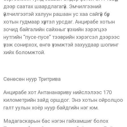
дээр саатах шаардлагагүй. Эмчилгээний
үйлчилгээтэй халуун рашаан ус хаа сайгүй бүр
хотын гудмаар хүртэл урсдаг. Анцирабе хотын
зочид байгалийн сайхныг үзэхийн зэрэгцээ
нутгийн “пусе-пусе” тээврийн хэрэгсэл дээрээс
үзэж сонирхох, өнгө үзэмжтэй захуудаар шопинг
хийх боломжтой.
Сөнөсөн нуур Тритрива
Анцирабе хот Антананариву нийслэлээс 170
километрийн зайд оршдог. Энэ хотын ойролцоо
галт уулын хоёр нуур байдгийн нэг юм.
Мадагаскарын бас нэгэн гайхамшиг болох