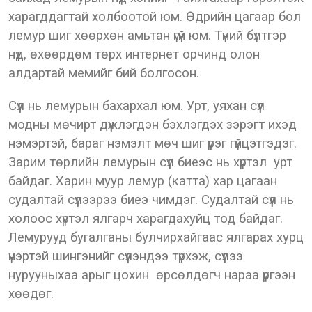
харагддагтай холбоотой юм. Өдрийн цагаар бол
лемур шиг хөөрхөн амьтан үгүй юм. Түүний бүлтгэр
нүд, өхөөрдөм төрх интернет орчинд олон
алдартай мемийг бий болгосон.
Сүүл нь лемурын бахархал юм. Урт, уяхан сүүл
модны мөчирт дүүжлэгдэн бэхлэгдэх зэрэгт ихэд
нэмэртэй, бараг нэмэлт мөч шиг үүрэг гүйцэтгэдэг.
Зарим төрлийн лемурын сүүл биеэс нь хүртэл урт
байдаг. Харин муур лемур (катта) хар цагаан
судалтай сүүлээрээ биеэ чимдэг. Судалтай сүүл нь
холоос хүртэл ялгарч харагдахуйц тод байдаг.
Лемурууд бугалганы булчирхайгаас ялгарах хурц
үнэртэй шингэнийг сүүлэндээ түрхэж, сүүлээ
нурууныхаа арыг цохин өрсөлдөгч нараа үргээн
хөөдөг.