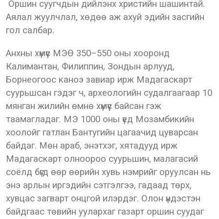
Оршин суугчдын дийлэнх христийн шашинтай.
Аялал жуулчлал, хөдөө аж ахуй эдийн засгийн
гол салбар.
Анхны хүмүүс МЭӨ 350–550 оны хооронд
Калимантан, Филиппин, Зондын арлууд,
Борнеогоос каноэ завиар ирж Мадагаскарт
суурьшсан гэдэг ч, археологийн судалгаагаар 10
мянган жилийн өмнө хүмүүс байсан гэж
таамагладаг. МЭ 1000 оны үед Мозамбикийн
хоолойг гатлан Бантугийн цагаачид цуварсан
байдаг. Мөн араб, энэтхэг, хятадууд ирж
Мадагаскарт олноороо суурьшин, малагасий
соёлд бүгд өөр өөрийн хувь нэмрийг оруулсан нь
энэ арлын иргэдийн сэтгэлгээ, гадаад төрх,
хувцас загварт онцгой илэрдэг. Олон үндэстэн
байдгаас төвийн уулархаг газарт оршин суудаг