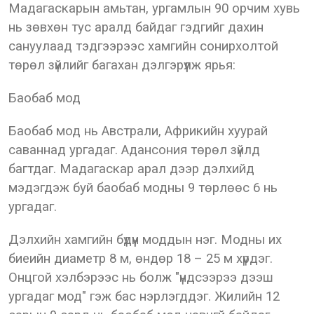
Мадагаскарын амьтан, ургамлын 90 орчим хувь
нь зөвхөн тус аралд байдаг гэдгийг дахин
сануулаад тэдгээрээс хамгийн сонирхолтой
төрөл зүйлийг багахан дэлгэрүүлж ярья:
Баобаб мод
Баобаб мод нь Австрали, Африкийн хуурай
саваннад ургадаг. Адансония төрөл зүйлд
багтдаг. Мадагаскар арал дээр дэлхийд
мэдэгдэж буй баобаб модны 9 төрлөөс 6 нь
ургадаг.
Дэлхийн хамгийн бүдүүн моддын нэг. Модны их
биеийн диаметр 8 м, өндөр 18 – 25 м хүрдэг.
Онцгой хэлбэрээс нь болж "үндсээрээ дээш
ургадаг мод" гэж бас нэрлэгддэг. Жилийн 12