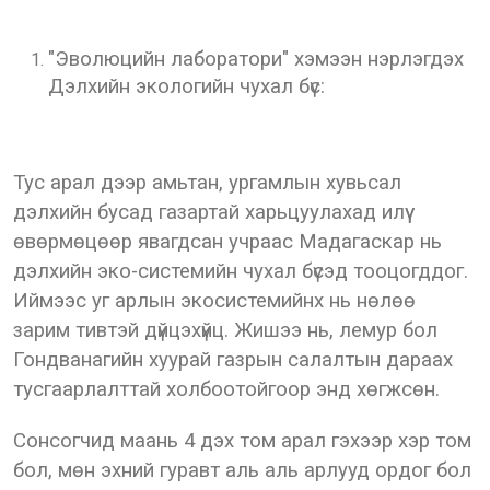
"Эволюцийн лаборатори" хэмээн нэрлэгдэх
Дэлхийн экологийн чухал бүс:
Тус арал дээр амьтан, ургамлын хувьсал
дэлхийн бусад газартай харьцуулахад илүү
өвөрмөцөөр явагдсан учраас Мадагаскар нь
дэлхийн эко-системийн чухал бүсэд тооцогддог.
Иймээс уг арлын экосистемийнх нь нөлөө
зарим тивтэй дүйцэхүйц. Жишээ нь, лемур бол
Гондванагийн хуурай газрын салалтын дараах
тусгаарлалттай холбоотойгоор энд хөгжсөн.
Сонсогчид маань 4 дэх том арал гэхээр хэр том
бол, мөн эхний гуравт аль аль арлууд ордог бол