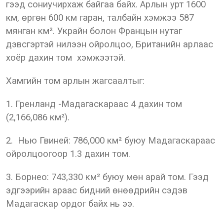
гээд сониучирхаж байгаа байх. Арлын урт 1600
км, өргөн 600 км гаран, талбайн хэмжээ 587
мянган км². Украйн болон Францын нутаг
дэвсгэртэй нилээн ойролцоо, Британийн арлаас
хоёр дахин том хэмжээтэй.
Хамгийн том арлын жагсаалтыг:
1. Гренланд -Мадагаскараас 4 дахин том
(2,166,086 км²).
2. Нью Гвиней: 786,000 км² буюу Мадагаскараас
ойролцоогоор 1.3 дахин том.
3. Борнео: 743,330 км² буюу мөн арай том. Гээд
эдгээрийн араас бидний өнөөдрийн сэдэв
Мадагаскар ордог байх нь ээ.