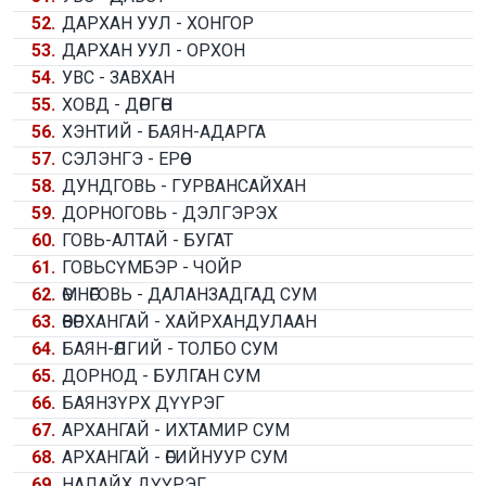
52.
ДАРХАН УУЛ - ХОНГОР
53.
ДАРХАН УУЛ - ОРХОН
54.
УВС - ЗАВХАН
55.
ХОВД - ДӨРГӨН
56.
ХЭНТИЙ - БАЯН-АДАРГА
57.
СЭЛЭНГЭ - ЕРӨӨ
58.
ДУНДГОВЬ - ГУРВАНСАЙХАН
59.
ДОРНОГОВЬ - ДЭЛГЭРЭХ
60.
ГОВЬ-АЛТАЙ - БУГАТ
61.
ГОВЬСҮМБЭР - ЧОЙР
62.
ӨМНӨГОВЬ - ДАЛАНЗАДГАД СУМ
63.
ӨВӨРХАНГАЙ - ХАЙРХАНДУЛААН
64.
БАЯН-ӨЛГИЙ - ТОЛБО СУМ
65.
ДОРНОД - БУЛГАН СУМ
66.
БАЯНЗҮРХ ДҮҮРЭГ
67.
АРХАНГАЙ - ИХТАМИР СУМ
68.
АРХАНГАЙ - ӨГИЙНУУР СУМ
69.
НАЛАЙХ ДҮҮРЭГ