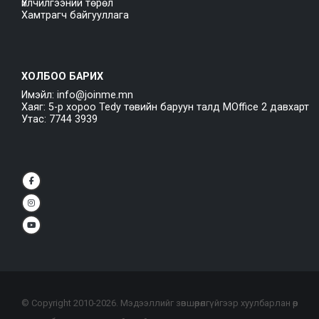
Үйлчилгээний төрөл
Хамтрагч байгууллага
ХОЛБОО БАРИХ
Имэйл: info@joinme.mn
Хаяг: 5-р хороо Tedy төвийн баруун талд MOffice 2 давхарт
Утас: 7744 3939
© Copyright 2010-
2026
. Мэдээллийг зөвшөөрөлгүйгээр хуулбарлан өөр