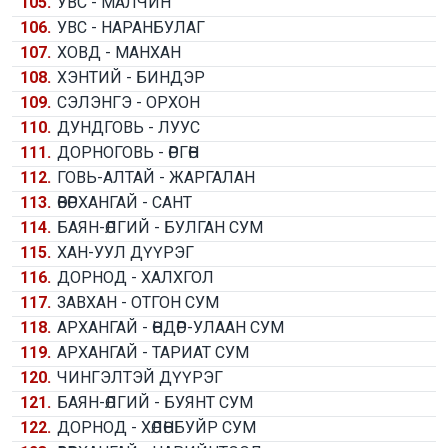
105.
УВС - МАЛЧИН
106.
УВС - НАРАНБУЛАГ
107.
ХОВД - МАНХАН
108.
ХЭНТИЙ - БИНДЭР
109.
СЭЛЭНГЭ - ОРХОН
110.
ДУНДГОВЬ - ЛУУС
111.
ДОРНОГОВЬ - ӨРГӨН
112.
ГОВЬ-АЛТАЙ - ЖАРГАЛАН
113.
ӨВӨРХАНГАЙ - САНТ
114.
БАЯН-ӨЛГИЙ - БУЛГАН СУМ
115.
ХАН-УУЛ ДҮҮРЭГ
116.
ДОРНОД - ХАЛХГОЛ
117.
ЗАВХАН - ОТГОН СУМ
118.
АРХАНГАЙ - ӨНДӨР-УЛААН СУМ
119.
АРХАНГАЙ - ТАРИАТ СУМ
120.
ЧИНГЭЛТЭЙ ДҮҮРЭГ
121.
БАЯН-ӨЛГИЙ - БУЯНТ СУМ
122.
ДОРНОД - ХӨЛӨНБУЙР СУМ