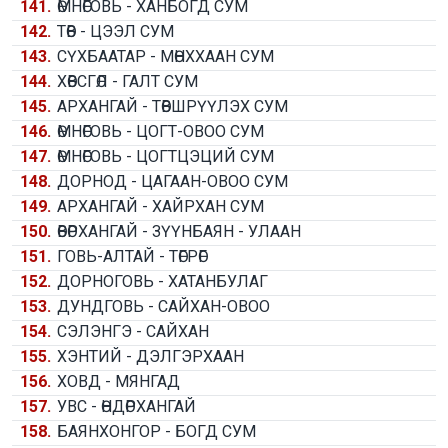
141.
ӨМНӨГОВЬ - ХАНБОГД СУМ
142.
ТӨВ - ЦЭЭЛ СУМ
143.
СҮХБААТАР - МӨНХХААН СУМ
144.
ХӨВСГӨЛ - ГАЛТ СУМ
145.
АРХАНГАЙ - ТӨВШРҮҮЛЭХ СУМ
146.
ӨМНӨГОВЬ - ЦОГТ-ОВОО СУМ
147.
ӨМНӨГОВЬ - ЦОГТЦЭЦИЙ СУМ
148.
ДОРНОД - ЦАГААН-ОВОО СУМ
149.
АРХАНГАЙ - ХАЙРХАН СУМ
150.
ӨВӨРХАНГАЙ - ЗҮҮНБАЯН - УЛААН
151.
ГОВЬ-АЛТАЙ - ТӨГРӨГ
152.
ДОРНОГОВЬ - ХАТАНБУЛАГ
153.
ДУНДГОВЬ - САЙХАН-ОВОО
154.
СЭЛЭНГЭ - САЙХАН
155.
ХЭНТИЙ - ДЭЛГЭРХААН
156.
ХОВД - МЯНГАД
157.
УВС - ӨНДӨРХАНГАЙ
158.
БАЯНХОНГОР - БОГД СУМ