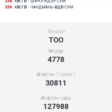
338.
ХӨВСГӨЛ - ШИНЭ-ИДЭР СУМ
339.
ХӨВСГӨЛ - ЧАНДМАНЬ-ӨНДӨР СУМ
Зочдын
ТОО
Өчигдөр
5119
Өнгөрсөн 7 хоногт
33012
Өнгөрсөн сард
137130